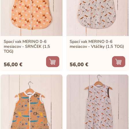
Spací vak MERINO 0-6
Spací vak MERINO 0-6
mesiacov - SRNČEK (1,5
mesiacov - Vtáčiky (1,5 TOG)
TOG)
56,00
€
56,00
€