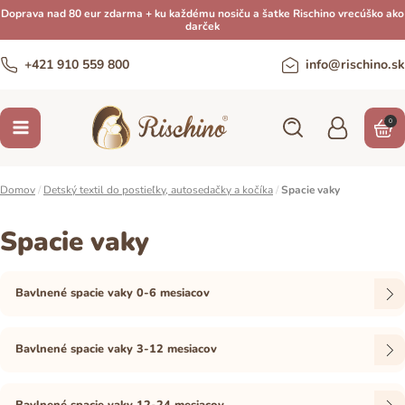
Doprava nad 80 eur zdarma + ku každému nosiču a šatke Rischino vrecúško ako
darček
+421 910 559 800
info@rischino.sk
0
Domov
/
Detský textil do postieľky, autosedačky a kočíka
/
Spacie vaky
Spacie vaky
Bavlnené spacie vaky 0-6 mesiacov
Bavlnené spacie vaky 3-12 mesiacov