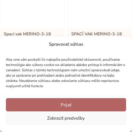
Spací vak MERINO-3-18
SPACÍ VAK MERINO-3-18
mesiacov - TOYS (1,5 TOG)
mesiacov - TYRKYS
AFRIKA(1,5 TOG)
Spravovať súhlas
63,00
€
63,00
€
Aby sme vám poskytli čo najlepšie používateľské skúsenosti, používame
technológie ako súbory cookie na ukladanie a/alebo prístup k informáciám o
zariadení. Súhlas s týmito technológiami nám umožní spracovávať údaje,
ako je správanie pri prehliadaní alebo jedinečné identifikátory na tejto
stránke. Neudelenie súhlasu alebo odvolanie súhlasu môže nepriaznivo
ovplyvniť určité funkcie.
Prijať
Zobraziť predvoľby