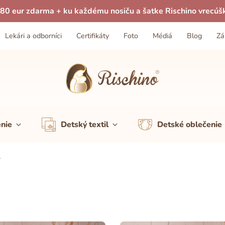
80 eur zdarma + ku každému nosiču a šatke Rischino vrecúš
Lekári a odborníci
Certifikáty
Foto
Médiá
Blog
Zá
enie
Detský textil
Detské oblečenie
y