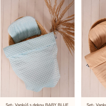
Set- Vankúš s dekou BABY BLUE
Set- Vank