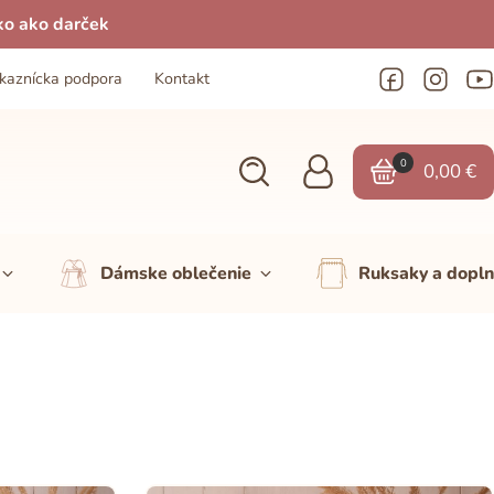
ko ako darček
kaznícka podpora
Kontakt
0
0,00
€
Dámske oblečenie
Ruksaky a dopl