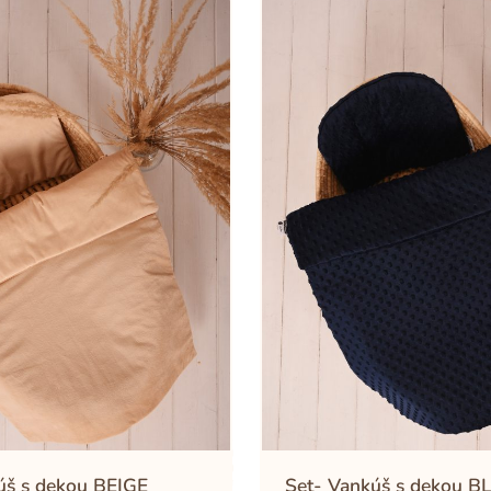
úš s dekou BEIGE
Set- Vankúš s dekou B