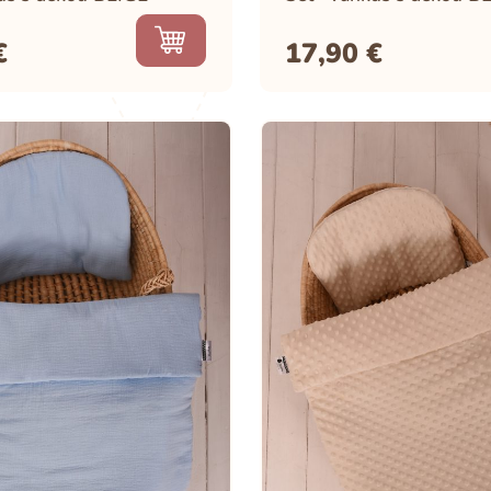
€
17,90
€