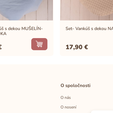
úš s dekou MUŠELÍN-
Set- Vankúš s dekou 
DKA
€
17,90
€
O spoločnosti
O nás
O nosení