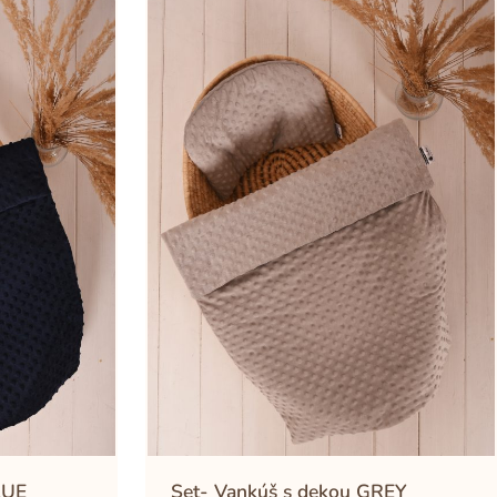
LUE
Set- Vankúš s dekou GREY