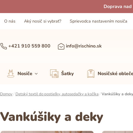
Doprava nad 
O nás
Aký nosič si vybrať?
Sprievodca nastavením nosiča
+421 910 559 800
info@rischino.sk
Nosiče
Šatky
Nosičské obleč
Domov
/
Detský textil do postieľky, autosedačky a kočíka
/
Vankúšiky a dek
Vankúšiky a deky