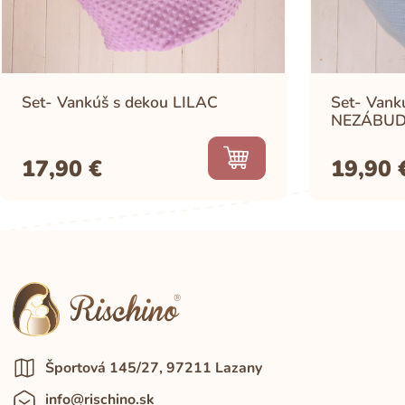
Set- Vankúš s dekou LILAC
Set- Vank
NEZÁBU
17,90
€
19,90
Športová 145/27, 97211 Lazany
info@rischino.sk