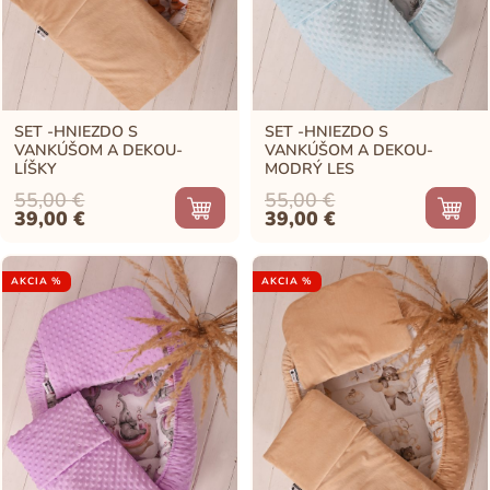
SET -HNIEZDO S
SET -HNIEZDO S
VANKÚŠOM A DEKOU-
VANKÚŠOM A DEKOU-
LÍŠKY
MODRÝ LES
55,00
€
55,00
€
Original
Current
Original
Current
39,00
€
39,00
€
price
price
price
price
was:
is:
was:
is:
55,00 €.
39,00 €.
55,00 €.
39,00 €.
AKCIA %
AKCIA %