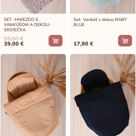
SET -HNIEZDO S
Set- Vankúš s dekou BABY
VANKÚŠOM A DEKOU-
BLUE
SRDIEČKA
55,00
€
Original
Current
39,00
€
17,90
€
price
price
was:
is:
55,00 €.
39,00 €.