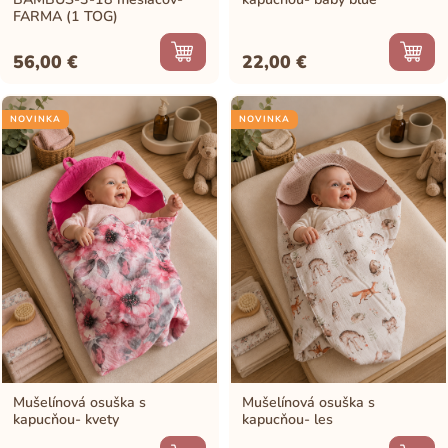
FARMA (1 TOG)
56,00
€
22,00
€
NOVINKA
NOVINKA
Mušelínová osuška s
Mušelínová osuška s
kapucňou- kvety
kapucňou- les