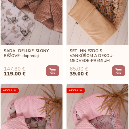
SADA -DELUXE-SLONY
SET -HNIEZDO S
BÉŽOVÉ- dopredaj
VANKÚŠOM A DEKOU-
MEDVEDE-PREMIUM
147,80
€
65,00
€
Original
Current
Original
Current
119,00
€
39,00
€
price
price
price
price
was:
is:
was:
is:
147,80 €.
119,00 €.
65,00 €.
39,00 €.
AKCIA %
AKCIA %