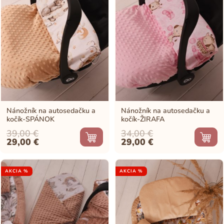
Nánožník na autosedačku a
Nánožník na autosedačku a
kočík-SPÁNOK
kočík-ŽIRAFA
39,00
€
34,00
€
Original
Current
Original
Current
29,00
€
29,00
€
price
price
price
price
was:
is:
was:
is:
39,00 €.
29,00 €.
34,00 €.
29,00 €.
AKCIA %
AKCIA %