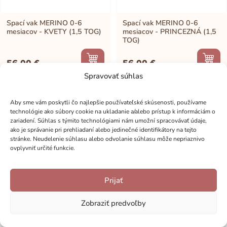
Spací vak MERINO 0-6
Spací vak MERINO 0-6
mesiacov - KVETY (1,5 TOG)
mesiacov - PRINCEZNÁ (1,5
TOG)
56,00
€
56,00
€
Spravovať súhlas
Aby sme vám poskytli čo najlepšie používateľské skúsenosti, používame
technológie ako súbory cookie na ukladanie a/alebo prístup k informáciám o
zariadení. Súhlas s týmito technológiami nám umožní spracovávať údaje,
ako je správanie pri prehliadaní alebo jedinečné identifikátory na tejto
stránke. Neudelenie súhlasu alebo odvolanie súhlasu môže nepriaznivo
ovplyvniť určité funkcie.
Prijať
Zobraziť predvoľby