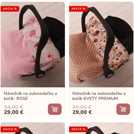
AKCIA %
AKCIA %
Nánožník na autosedačku a
Nánožník na autosedačku a
kočík- ROSE
kočík-KVETY PREMIUM
34,00
€
39,00
€
Original
Current
Original
Current
29,00
€
29,00
€
price
price
price
price
was:
is:
was:
is:
34,00 €.
29,00 €.
39,00 €.
29,00 €.
AKCIA %
AKCIA %