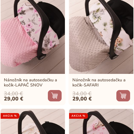
Nánožník na autosedačku a
Nánožník na autosedačku a
kočík-LAPAČ SNOV
kočík-SAFARI
34,00
€
34,00
€
Original
Current
Original
Current
29,00
€
29,00
€
price
price
price
price
was:
is:
was:
is:
34,00 €.
29,00 €.
34,00 €.
29,00 €.
AKCIA %
AKCIA %