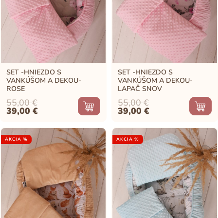
SET -HNIEZDO S
SET -HNIEZDO S
VANKÚŠOM A DEKOU-
VANKÚŠOM A DEKOU-
ROSE
LAPAČ SNOV
55,00
€
55,00
€
Original
Current
Original
Current
39,00
€
39,00
€
price
price
price
price
was:
is:
was:
is:
55,00 €.
39,00 €.
55,00 €.
39,00 €.
AKCIA %
AKCIA %