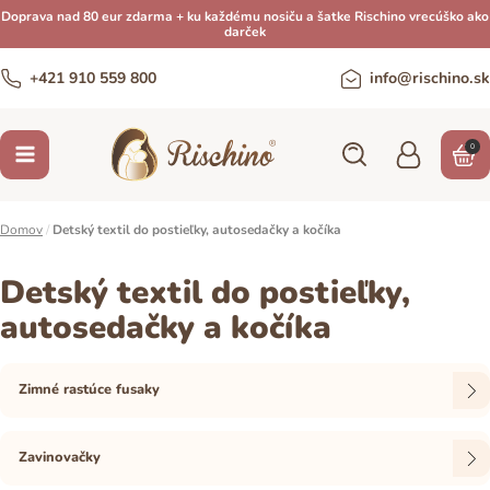
Doprava nad 80 eur zdarma + ku každému nosiču a šatke Rischino vrecúško ako
darček
+421 910 559 800
info@rischino.sk
0
Domov
/
Detský textil do postieľky, autosedačky a kočíka
Detský textil do postieľky,
autosedačky a kočíka
Zimné rastúce fusaky
Zavinovačky