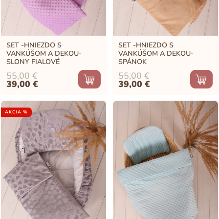
SET -HNIEZDO S
SET -HNIEZDO S
VANKÚŠOM A DEKOU-
VANKÚŠOM A DEKOU-
SLONY FIALOVÉ
SPÁNOK
55,00
€
55,00
€
Original
Current
Original
Current
39,00
€
39,00
€
price
price
price
price
was:
is:
was:
is:
55,00 €.
39,00 €.
55,00 €.
39,00 €.
AKCIA %