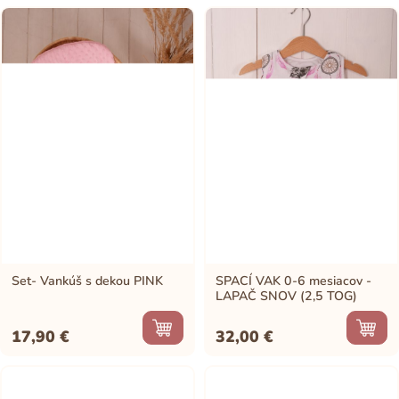
Set- Vankúš s dekou PINK
SPACÍ VAK 0-6 mesiacov -
LAPAČ SNOV (2,5 TOG)
17,90
€
32,00
€