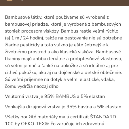
Bambusové látky, ktoré používame sú vyrobené z
bambusovej priadze, ktorá je vyrobená z bambusových
stoniek procesom viskózy. Bambus rastie veľmi rýchlo
(aj 1 m / 24 hodín), takže na pestovanie nie sú potrebné
žiadne pesticídy a toto vlákno je ešte šetrnejšie k
životnému prostrediu ako klasická viskóza. Bambusové
tkaniny majú antibakteriálne a protiplesňové vlastnosti,
sú veľmi jemné a ľahké na pokožke a sú ideálne aj pre
citlivú pokožku, ako aj na dojčenské a detské oblečenie.
Sú veľmi príjemné na dotyk a veľmi elastické, vďaka,
čomu vydržia naozaj dlho.
Vnútorná vrstva je 95% BAMBUS a 5% elastan
Vonkajšia dizajnová vrstva je 95% bavlna a 5% elastan.
Všetky použité materiály majú certifikát ŠTANDARD
100 by OEKO-TEX®, čo zaručuje ich zdravotnú