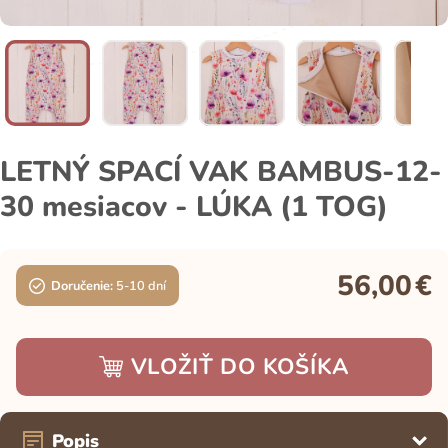
LETNÝ SPACÍ VAK BAMBUS-12-
30 mesiacov - LÚKA (1 TOG)
56,00
€
Doručenie:
5-10 dní
VLOŽIŤ DO KOŠÍKA
Popis