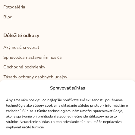
Fotogaléria
Blog
Dôležité odkazy
Aký nosič si vybrať
Sprievodca nastavením nosiča
Obchodné podmienky
Zásady ochrany osobných údajov
Reklamačný poriadok
Spravovať súhlas
Cookies
Aby sme vám poskytli čo najlepšie používateľské skúsenosti, používame
technológie ako súbory cookie na ukladanie a/alebo prístup k informáciám o
zariadení. Súhlas s týmito technológiami nám umožní spracovávať údaje,
Kontakt
ako je správanie pri prehliadaní alebo jedinečné identifikátory na tejto
stránke. Neudelenie súhlasu alebo odvolanie súhlasu môže nepriaznivo
Kontakt
ovplyvniť určité funkcie.