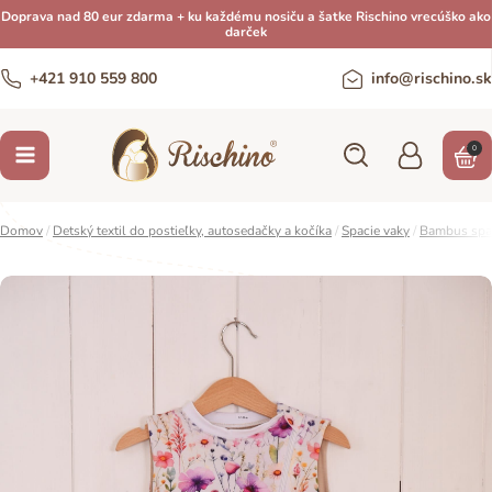
Doprava nad 80 eur zdarma + ku každému nosiču a šatke Rischino vrecúško ako
darček
+421 910 559 800
info@rischino.sk
0
Domov
/
Detský textil do postieľky, autosedačky a kočíka
/
Spacie vaky
/
Bambus spac