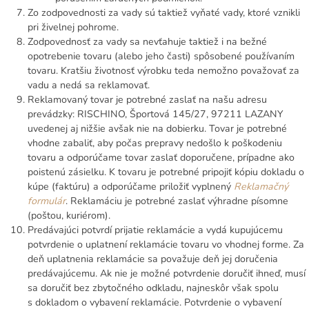
Zo zodpovednosti za vady sú taktiež vyňaté vady, ktoré vznikli
pri živelnej pohrome.
Zodpovednosť za vady sa nevťahuje taktiež i na bežné
opotrebenie tovaru (alebo jeho časti) spôsobené používaním
tovaru. Kratšiu životnosť výrobku teda nemožno považovať za
vadu a nedá sa reklamovať.
Reklamovaný tovar je potrebné zaslať na našu adresu
prevádzky: RISCHINO, Športová 145/27, 97211 LAZANY
uvedenej aj nižšie avšak nie na dobierku. Tovar je potrebné
vhodne zabaliť, aby počas prepravy nedošlo k poškodeniu
tovaru a odporúčame tovar zaslať doporučene, prípadne ako
poistenú zásielku. K tovaru je potrebné pripojiť kópiu dokladu o
kúpe (faktúru) a odporúčame priložiť vyplnený
Reklamačný
formulár
. Reklamáciu je potrebné zaslať výhradne písomne
(poštou, kuriérom).
Predávajúci potvrdí prijatie reklamácie a vydá kupujúcemu
potvrdenie o uplatnení reklamácie tovaru vo vhodnej forme. Za
deň uplatnenia reklamácie sa považuje deň jej doručenia
predávajúcemu. Ak nie je možné potvrdenie doručiť ihneď, musí
sa doručiť bez zbytočného odkladu, najneskôr však spolu
s dokladom o vybavení reklamácie. Potvrdenie o vybavení