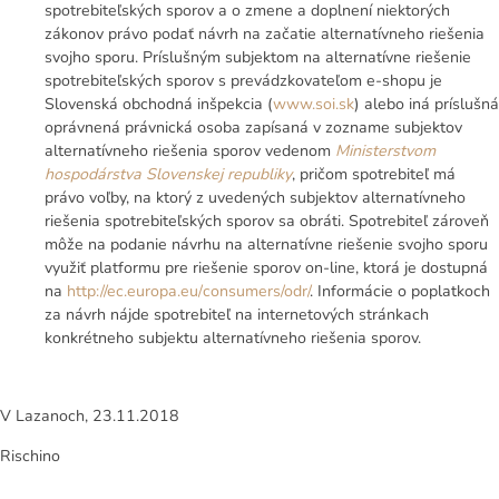
spotrebiteľských sporov a o zmene a doplnení niektorých
zákonov právo podať návrh na začatie alternatívneho riešenia
svojho sporu. Príslušným subjektom na alternatívne riešenie
spotrebiteľských sporov s prevádzkovateľom e-shopu je
Slovenská obchodná inšpekcia (
www.soi.sk
) alebo iná príslušná
oprávnená právnická osoba zapísaná v zozname subjektov
alternatívneho riešenia sporov vedenom
Ministerstvom
hospodárstva Slovenskej republiky
, pričom spotrebiteľ má
právo voľby, na ktorý z uvedených subjektov alternatívneho
riešenia spotrebiteľských sporov sa obráti. Spotrebiteľ zároveň
môže na podanie návrhu na alternatívne riešenie svojho sporu
využiť platformu pre riešenie sporov on-line, ktorá je dostupná
na
http://ec.europa.eu/
consumers/odr/
. Informácie o poplatkoch
za návrh nájde spotrebiteľ na internetových stránkach
konkrétneho subjektu alternatívneho riešenia sporov.
V Lazanoch, 23.11.2018
Rischino