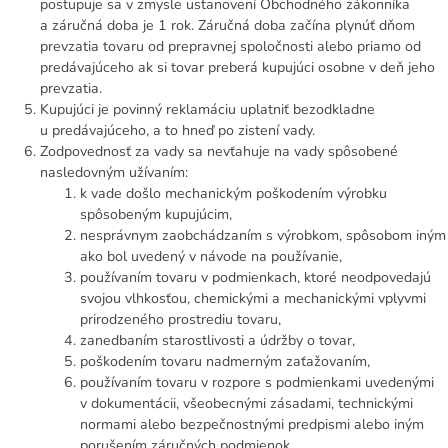
postupuje sa v zmysle ustanovení Obchodného zákonníka
a záručná doba je 1 rok. Záručná doba začína plynúť dňom
prevzatia tovaru od prepravnej spoločnosti alebo priamo od
predávajúceho ak si tovar preberá kupujúci osobne v deň jeho
prevzatia.
Kupujúci je povinný reklamáciu uplatniť bezodkladne
u predávajúceho, a to hneď po zistení vady.
Zodpovednosť za vady sa nevťahuje na vady spôsobené
nasledovným užívaním:
k vade došlo mechanickým poškodením výrobku
spôsobeným kupujúcim,
nesprávnym zaobchádzaním s výrobkom, spôsobom iným
ako bol uvedený v návode na používanie,
používaním tovaru v podmienkach, ktoré neodpovedajú
svojou vlhkosťou, chemickými a mechanickými vplyvmi
prirodzeného prostrediu tovaru,
zanedbaním starostlivosti a údržby o tovar,
poškodením tovaru nadmerným zaťažovaním,
používaním tovaru v rozpore s podmienkami uvedenými
v dokumentácii, všeobecnými zásadami, technickými
normami alebo bezpečnostnými predpismi alebo iným
porušením záručných podmienok.