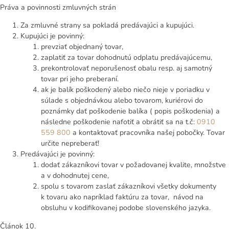
Práva a povinnosti zmluvných strán
Za zmluvné strany sa pokladá predávajúci a kupujúci.
Kupujúci je povinný:
prevziať objednaný tovar,
zaplatiť za tovar dohodnutú odplatu predávajúcemu,
prekontrolovať neporušenosť obalu resp. aj samotný
tovar pri jeho preberaní.
ak je balík poškodený alebo niečo nieje v poriadku v
súlade s objednávkou alebo tovarom, kuriérovi do
poznámky dať poškodenie balíka ( popis poškodenia) a
následne poškodenie nafotiť a obrátiť sa na t.č:
0910
559 800
a kontaktovať pracovníka našej pobočky. Tovar
určite nepreberať!
Predávajúci je povinný:
dodať zákazníkovi tovar v požadovanej kvalite, množstve
a v dohodnutej cene,
spolu s tovarom zaslať zákazníkovi všetky dokumenty
k tovaru ako napríklad faktúru za tovar, návod na
obsluhu v kodifikovanej podobe slovenského jazyka.
Článok 10.