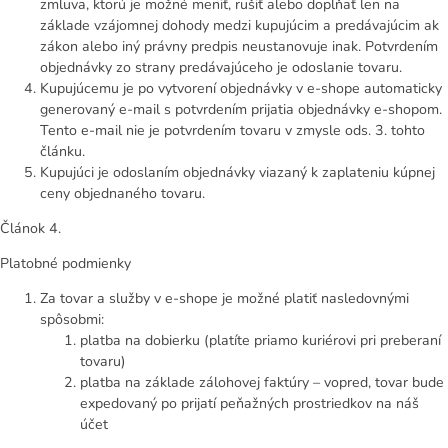
zmluva, ktorú je možné meniť, rušiť alebo dopĺňať len na
základe vzájomnej dohody medzi kupujúcim a predávajúcim ak
zákon alebo iný právny predpis neustanovuje inak. Potvrdením
objednávky zo strany predávajúceho je odoslanie tovaru.
Kupujúcemu je po vytvorení objednávky v e-shope automaticky
generovaný e-mail s potvrdením prijatia objednávky e-shopom.
Tento e-mail nie je potvrdením tovaru v zmysle ods. 3. tohto
článku.
Kupujúci je odoslaním objednávky viazaný k zaplateniu kúpnej
ceny objednaného tovaru.
Článok 4.
Platobné podmienky
Za tovar a služby v e-shope je možné platiť nasledovnými
spôsobmi:
platba na dobierku (platíte priamo kuriérovi pri preberaní
tovaru)
platba na základe zálohovej faktúry – vopred, tovar bude
expedovaný po prijatí peňažných prostriedkov na náš
účet