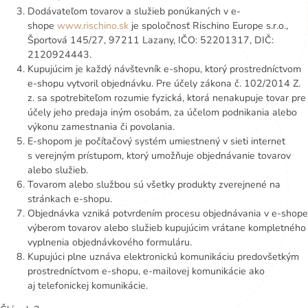
Dodávateľom tovarov a služieb ponúkaných v e-
shope
www.rischino.sk
je spoločnosť Rischino Europe s.r.o.,
Športová 145/27, 97211 Lazany, IČO: 52201317, DIČ:
2120924443.
Kupujúcim je každý návštevník e-shopu, ktorý prostredníctvom
e-shopu vytvoril objednávku. Pre účely zákona č. 102/2014 Z.
z. sa spotrebiteľom rozumie fyzická, ktorá nenakupuje tovar pre
účely jeho predaja iným osobám, za účelom podnikania alebo
výkonu zamestnania či povolania.
E-shopom je počítačový systém umiestnený v sieti internet
s verejným prístupom, ktorý umožňuje objednávanie tovarov
alebo služieb.
Tovarom alebo službou sú všetky produkty zverejnené na
stránkach e-shopu.
Objednávka vzniká potvrdením procesu objednávania v e-shope
výberom tovarov alebo služieb kupujúcim vrátane kompletného
vyplnenia objednávkového formuláru.
Kupujúci plne uznáva elektronickú komunikáciu predovšetkým
prostredníctvom e-shopu, e-mailovej komunikácie ako
aj telefonickej komunikácie.