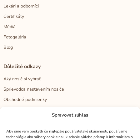
Lekári a odborníci
Certifikáty
Médiá
Fotogaléria
Blog
Dôležité odkazy
Aký nosič si vybrať
Sprievodca nastavením nosiča
Obchodné podmienky
Zásady ochrany osobných údajov
Spravovať súhlas
Reklamačný poriadok
Cookies
Aby sme vám poskytli čo najlepšie používateľské skúsenosti, používame
technológie ako súbory cookie na ukladanie a/alebo prístup k informáciám o