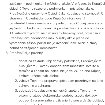
záväznými podmienkami príslušnej akcie. V prípade, že Kupujúci
objedná Tovar v rozpore s podmienkami príslušnej akcie,
Predávajúci je oprávnený Objednávku Kupujúceho stornovať. O
stornovaní Objednávky bude Kupujúci informovaný
prostredníctvom e-mailu a v prípade úhrady kúpnej ceny alebo
jej časti mu budú tieto finančné prostriedky vrátené v lehote do
14 kalendárnych dní na ním určený bankový účet, pokiaľ sa s
Predávajúcim nedohodne inak. Všetky akcie platia do
vypredania zásob, pokiaľ nie je uvedené inak. Akcie a zľavy
nemožno vzájomne kombinovať.
Predávajúci je povinný:
dodať na základe Objednávky potvrdenej Predávajúcim
Kupujúcemu Tovar v dohodnutom množstve, kvalite a
termíne a zabaliť ho, pokiaľ nie je vo VOP alebo Kúpnej
zmluve určené inak, alebo;
vybaviť Tovar na prepravu spôsobom potrebným na jeho
uchovanie a ochranu;
odovzdať Kupujúcemu najneskôr spolu s Tovarom v
písomnej alebo elektronickej podobe všetky doklady
potrebné na prevzatie a užívanie Tovaru a ďalšie doklady