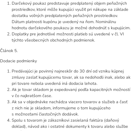
Darčekový poukaz predstavuje predplatený objem peňažných
prostriedkov, ktoré môže kupujúci využiť pri nákupe na základe
dostatku voľných predplatených peňažných prostriedkov.
Dátum platnosti kupónu je uvedený na ňom. Nominálnu
hodnotu darčekového poukazu je možné dohodnúť s kupujúcim.
Doplatky pre jednotlivé možnosti platieb sú uvedené v čl. VI
týchto všeobecných obchodných podmienok.
Článok 5.
Dodacie podmienky
Predávajúci je povinný najneskôr do 30 dní od vzniku kúpnej
zmluvy zaslať kupujúcemu tovar, ak sa nedohodli inak, alebo ak
pri tovare nebola uvedená iná dodacia lehota.
Ak je tovar skladom je expedovaný podľa kapacitných možností
v čo najkratšom čase.
Ak sa v objednávke nachádza viacero tovarov a služieb a časť
z nich nie je skladom, informujeme o tom kupujúceho
s možnosťami čiastočných dodávok.
Spolu s tovarom je zákazníkovi zasielaná faktúra (daňový
doklad), návod ako i ostatné dokumenty k tovaru alebo službe