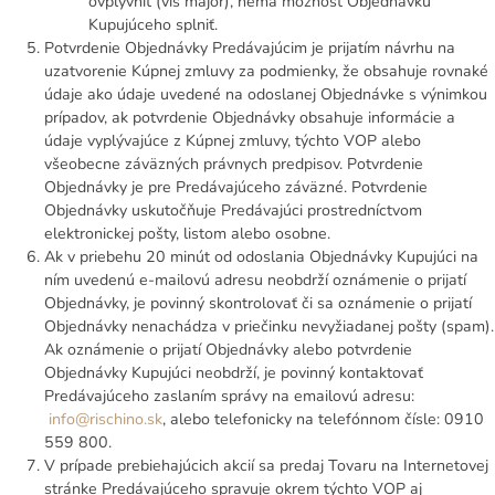
ovplyvniť (vis major), nemá možnosť Objednávku
Kupujúceho splniť.
Potvrdenie Objednávky Predávajúcim je prijatím návrhu na
uzatvorenie Kúpnej zmluvy za podmienky, že obsahuje rovnaké
údaje ako údaje uvedené na odoslanej Objednávke s výnimkou
prípadov, ak potvrdenie Objednávky obsahuje informácie a
údaje vyplývajúce z Kúpnej zmluvy, týchto VOP alebo
všeobecne záväzných právnych predpisov. Potvrdenie
Objednávky je pre Predávajúceho záväzné. Potvrdenie
Objednávky uskutočňuje Predávajúci prostredníctvom
elektronickej pošty, listom alebo osobne.
Ak v priebehu 20 minút od odoslania Objednávky Kupujúci na
ním uvedenú e-mailovú adresu neobdrží oznámenie o prijatí
Objednávky, je povinný skontrolovať či sa oznámenie o prijatí
Objednávky nenachádza v priečinku nevyžiadanej pošty (spam).
Ak oznámenie o prijatí Objednávky alebo potvrdenie
Objednávky Kupujúci neobdrží, je povinný kontaktovať
Predávajúceho zaslaním správy na emailovú adresu:
info@rischino.sk
, alebo telefonicky na telefónnom čísle: 0910
559 800.
V prípade prebiehajúcich akcií sa predaj Tovaru na Internetovej
stránke Predávajúceho spravuje okrem týchto VOP aj