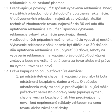
reklamácie bude zaslané písomne.
Predávajúci je povinný určiť spôsob vybavenia reklamácie ihneď,
v zložitých prípadoch do 3 dní odo dňa uplatnenia reklamácie.
V odôvodnených prípadoch, najmä ak sa vyžaduje zložité
technické zhodnotenie tovaru najneskôr do 30 dni odo dňa
uplatnenia reklamácie. Po určení spôsobu vybavenia
reklamácie vybaví reklamáciu predávajúci ihneď,
v odôvodnených prípadoch možno reklamáciu vybaviť aj neskôr.
Vybavenie reklamácie však nesmie byť dlhšie ako 30 dní odo
dňa uplatnenia reklamácie. Po uplynutí 30 dňovej lehoty na
vybavenie reklamácie ma kupujúci právo odstúpiť od kúpnej
zmluvy a bude mu vrátená plná suma za tovar alebo má právo
na výmenu tovaru za nový.
Práva kupujúceho pri uplatňovaní reklamácie:
pri odstrániteľnej chybe má kupujúci právo, aby tá bola
odstránená bezplatne, riadne a včas. O spôsobe
odstránenia vady rozhoduje predávajúci. Kupujúci môže
požadovať namiesto o opravy vady (opravy) výmenu
chybnej veci za bezchybnú, ak tým predávajúcemu
nevzniknú neprimerané náklady vzhľadom na cenu
tovaru alebo závažnosť chyby,