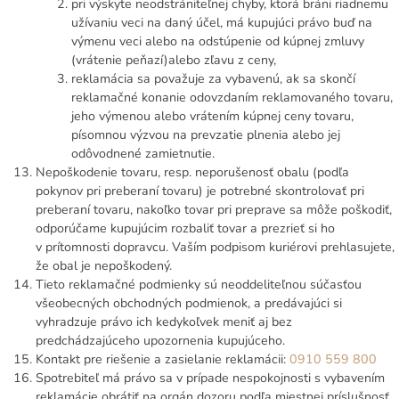
pri výskyte neodstrániteľnej chyby, ktorá bráni riadnemu
užívaniu veci na daný účel, má kupujúci právo buď na
výmenu veci alebo na odstúpenie od kúpnej zmluvy
(vrátenie peňazí)alebo zľavu z ceny,
reklamácia sa považuje za vybavenú, ak sa skončí
reklamačné konanie odovzdaním reklamovaného tovaru,
jeho výmenou alebo vrátením kúpnej ceny tovaru,
písomnou výzvou na prevzatie plnenia alebo jej
odôvodnené zamietnutie.
Nepoškodenie tovaru, resp. neporušenosť obalu (podľa
pokynov pri preberaní tovaru) je potrebné skontrolovať pri
preberaní tovaru, nakoľko tovar pri preprave sa môže poškodiť,
odporúčame kupujúcim rozbaliť tovar a prezrieť si ho
v prítomnosti dopravcu. Vaším podpisom kuriérovi prehlasujete,
že obal je nepoškodený.
Tieto reklamačné podmienky sú neoddeliteľnou súčasťou
všeobecných obchodných podmienok, a predávajúci si
vyhradzuje právo ich kedykoľvek meniť aj bez
predchádzajúceho upozornenia kupujúceho.
Kontakt pre riešenie a zasielanie reklamácii:
0910 559 800
Spotrebiteľ má právo sa v prípade nespokojnosti s vybavením
reklamácie obrátiť na orgán dozoru podľa miestnej príslušnosť