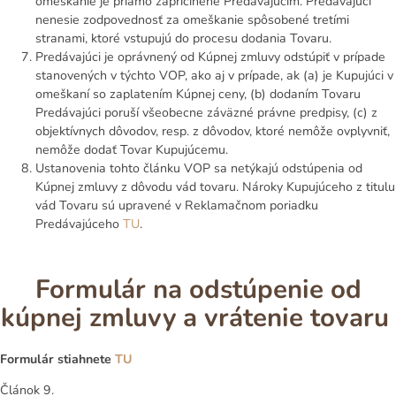
omeškanie je priamo zapríčinené Predávajúcim. Predávajúci
nenesie zodpovednosť za omeškanie spôsobené tretími
stranami, ktoré vstupujú do procesu dodania Tovaru.
Predávajúci je oprávnený od Kúpnej zmluvy odstúpiť v prípade
stanovených v týchto VOP, ako aj v prípade, ak (a) je Kupujúci v
omeškaní so zaplatením Kúpnej ceny, (b) dodaním Tovaru
Predávajúci poruší všeobecne záväzné právne predpisy, (c) z
objektívnych dôvodov, resp. z dôvodov, ktoré nemôže ovplyvniť,
nemôže dodať Tovar Kupujúcemu.
Ustanovenia tohto článku VOP sa netýkajú odstúpenia od
Kúpnej zmluvy z dôvodu vád tovaru. Nároky Kupujúceho z titulu
vád Tovaru sú upravené v Reklamačnom poriadku
Predávajúceho
TU
.
Formulár na odstúpenie od
kúpnej zmluvy a vrátenie tovaru
Formulár stiahnete
TU
Článok 9.