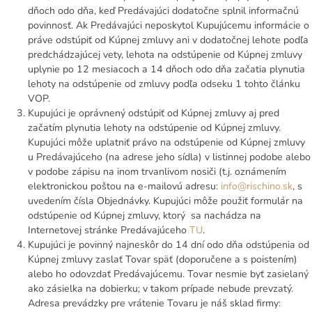
dňoch odo dňa, keď Predávajúci dodatočne splnil informačnú
povinnosť. Ak Predávajúci neposkytol Kupujúcemu informácie o
práve odstúpiť od Kúpnej zmluvy ani v dodatočnej lehote podľa
predchádzajúcej vety, lehota na odstúpenie od Kúpnej zmluvy
uplynie po 12 mesiacoch a 14 dňoch odo dňa začatia plynutia
lehoty na odstúpenie od zmluvy podľa odseku 1 tohto článku
VOP.
Kupujúci je oprávnený odstúpiť od Kúpnej zmluvy aj pred
začatím plynutia lehoty na odstúpenie od Kúpnej zmluvy.
Kupujúci môže uplatniť právo na odstúpenie od Kúpnej zmluvy
u Predávajúceho (na adrese jeho sídla) v listinnej podobe alebo
v podobe zápisu na inom trvanlivom nosiči (t.j. oznámením
elektronickou poštou na e-mailovú adresu:
info@rischino.sk
, s
uvedením čísla Objednávky. Kupujúci môže použiť formulár na
odstúpenie od Kúpnej zmluvy, ktorý sa nachádza na
Internetovej stránke Predávajúceho
TU
.
Kupujúci je povinný najneskôr do 14 dní odo dňa odstúpenia od
Kúpnej zmluvy zaslať Tovar späť (doporučene a s poistením)
alebo ho odovzdať Predávajúcemu. Tovar nesmie byť zasielaný
ako zásielka na dobierku; v takom prípade nebude prevzatý.
Adresa prevádzky pre vrátenie Tovaru je náš sklad firmy: