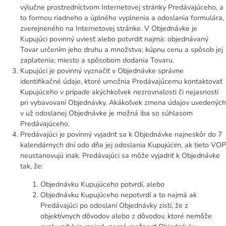
výlučne prostredníctvom Internetovej stránky Predávajúceho, a
to formou riadneho a úplného vyplnenia a odoslania formulára,
zverejneného na Internetovej stránke. V Objednávke je
Kupujúci povinný uviesť alebo potvrdiť najmä: objednávaný
Tovar určením jeho druhu a množstva; kúpnu cenu a spôsob jej
zaplatenia; miesto a spôsobom dodania Tovaru.
Kupujúci je povinný vyznačiť v Objednávke správne
identifikačné údaje, ktoré umožnia Predávajúcemu kontaktovať
Kupujúceho v prípade akýchkoľvek nezrovnalosti či nejasností
pri vybavovaní Objednávky. Akákoľvek zmena údajov uvedených
v už odoslanej Objednávke je možná iba so súhlasom
Predávajúceho.
Predávajúci je povinný vyjadriť sa k Objednávke najneskôr do 7
kalendárnych dní odo dňa jej odoslania Kupujúcim, ak tieto VOP
neustanovujú inak. Predávajúci sa môže vyjadriť k Objednávke
tak, že:
Objednávku Kupujúceho potvrdí, alebo
Objednávku Kupujúceho nepotvrdí a to najmä ak
Predávajúci po odoslaní Objednávky zistí, že z
objektívnych dôvodov alebo z dôvodov, ktoré nemôže