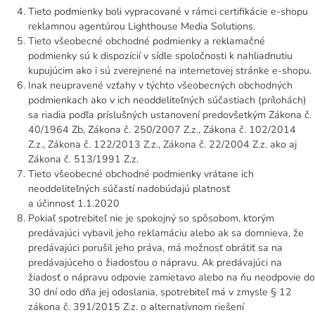
Tieto podmienky boli vypracované v rámci certifikácie e-shopu
reklamnou agentúrou Lighthouse Media Solutions.
Tieto všeobecné obchodné podmienky a reklamačné
podmienky sú k dispozícií v sídle spoločnosti k nahliadnutiu
kupujúcim ako i sú zverejnené na internetovej stránke e-shopu.
Inak neupravené vzťahy v týchto všeobecných obchodných
podmienkach ako v ich neoddeliteľných súčastiach (prílohách)
sa riadia podľa príslušných ustanovení predovšetkým Zákona č.
40/1964 Zb, Zákona č. 250/2007 Z.z., Zákona č. 102/2014
Z.z., Zákona č. 122/2013 Z.z., Zákona č. 22/2004 Z.z. ako aj
Zákona č. 513/1991 Z.z.
Tieto všeobecné obchodné podmienky vrátane ich
neoddeliteľných súčastí nadobúdajú platnosť
a účinnosť 1.1.2020
Pokiaľ spotrebiteľ nie je spokojný so spôsobom, ktorým
predávajúci vybavil jeho reklamáciu alebo ak sa domnieva, že
predávajúci porušil jeho práva, má možnosť obrátiť sa na
predávajúceho o žiadosťou o nápravu. Ak predávajúci na
žiadosť o nápravu odpovie zamietavo alebo na ňu neodpovie do
30 dní odo dňa jej odoslania, spotrebiteľ má v zmysle § 12
zákona č. 391/2015 Z.z. o alternatívnom riešení