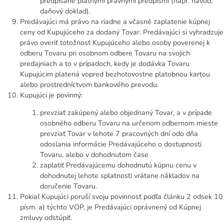
predpísané platnými právnymi predpismi (napr. návod,
daňový doklad).
Predávajúci má právo na riadne a včasné zaplatenie kúpnej
ceny od Kupujúceho za dodaný Tovar. Predávajúci si vyhradzuje
právo overiť totožnosť Kupujúceho alebo osoby poverenej k
odberu Tovaru pri osobnom odbere Tovaru na svojich
predajniach a to v prípadoch, kedy je dodávka Tovaru
Kupujúcim platená vopred bezhotovostne platobnou kartou
alebo prostredníctvom bankového prevodu.
Kupujúci je povinný:
prevziať zakúpený alebo objednaný Tovar, a v prípade
osobného odberu Tovaru na určenom odbernom mieste
prevziať Tovar v lehote 7 pracovných dní odo dňa
odoslania informácie Predávajúceho o dostupnosti
Tovaru, alebo v dohodnutom čase
zaplatiť Predávajúcemu dohodnutú kúpnu cenu v
dohodnutej lehote splatnosti vrátane nákladov na
doručenie Tovaru.
Pokiaľ Kupujúci poruší svoju povinnosť podľa článku 2 odsek 10
písm. a) týchto VOP, je Predávajúci oprávnený od Kúpnej
zmluvy odstúpiť.