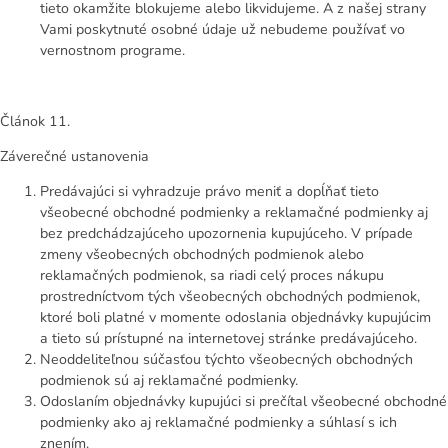
tieto okamžite blokujeme alebo likvidujeme. A z našej strany
Vami poskytnuté osobné údaje už nebudeme používať vo
vernostnom programe.
Článok 11.
Záverečné ustanovenia
Predávajúci si vyhradzuje právo meniť a dopĺňať tieto
všeobecné obchodné podmienky a reklamačné podmienky aj
bez predchádzajúceho upozornenia kupujúceho. V prípade
zmeny všeobecných obchodných podmienok alebo
reklamačných podmienok, sa riadi celý proces nákupu
prostredníctvom tých všeobecných obchodných podmienok,
ktoré boli platné v momente odoslania objednávky kupujúcim
a tieto sú prístupné na internetovej stránke predávajúceho.
Neoddeliteľnou súčasťou týchto všeobecných obchodných
podmienok sú aj reklamačné podmienky.
Odoslaním objednávky kupujúci si prečítal všeobecné obchodné
podmienky ako aj reklamačné podmienky a súhlasí s ich
znením.