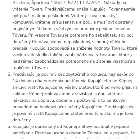
Rischino, Športová 145/27, 97211 LAZANY . Náklady na
vrátenie Tovaru Predávajúcemu znáša Kupujúci. Tovar nesmie
byť použitý alebo poškodený. Vrátený Tovar musí byť
kompletný, vrátane príslušenstva a pod., a musí byť opatrený
originálnym štítkom a všetkými ochrannými prvkami nového
Tovaru. Pri vracaní Tovaru je potrebné ho zabaliť tak, aby bol
doručený Predávajúcemu nepoškodený, schopný ďalšieho
predaja. Kupujúci zodpovedá za zníženie hodnoty Tovaru, ktoré
vzniklo v dôsledku takého zaobchádzania s Tovarom, ktoré je
nad rámec zaobchádzania potrebného na zistenie vlastností a
funkčnosti Tovaru.
Predávajúci je povinný bez zbytočného odkladu, najneskôr do
14 dní odo dňa doručenia odstúpenia Kupujúceho od Kúpnej
zmluvy vrátiť Kupujúcemu všetky platby, ktoré od neho prijal na
základe Kúpnej zmluvy alebo v súvislosti s ňou, vrátane
nákladov na dopravu, dodanie a poštovné, a to bankovým
prevodom na bankový účet určený Kupujúcim. Predávajúci nie
je povinný vrátiť Kupujúcemu platby pred tým, ako mu je tovar
doručený.
Kupujúci je oprávnený od Kúpnej zmluvy odstúpiť v prípade
omeškania Predávajúceho s dodaním Tovaru len v prípade, že