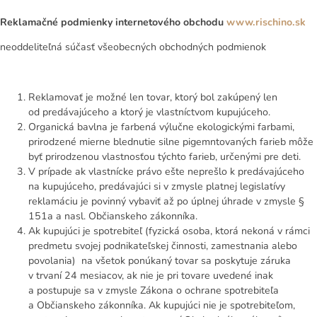
Reklamačné podmienky internetového obchodu
www.rischino.sk
neoddeliteľná súčasť všeobecných obchodných podmienok
Reklamovať je možné len tovar, ktorý bol zakúpený len
od predávajúceho a ktorý je vlastníctvom kupujúceho.
Organická bavlna je farbená výlučne ekologickými farbami,
prirodzené mierne blednutie silne pigemntovaných farieb môže
byť prirodzenou vlastnosťou týchto farieb, určenými pre deti.
V prípade ak vlastnícke právo ešte neprešlo k predávajúceho
na kupujúceho, predávajúci si v zmysle platnej legislatívy
reklamáciu je povinný vybaviť až po úplnej úhrade v zmysle §
151a a nasl. Občianskeho zákonníka.
Ak kupujúci je spotrebiteľ (fyzická osoba, ktorá nekoná v rámci
predmetu svojej podnikateľskej činnosti, zamestnania alebo
povolania) na všetok ponúkaný tovar sa poskytuje záruka
v trvaní 24 mesiacov, ak nie je pri tovare uvedené inak
a postupuje sa v zmysle Zákona o ochrane spotrebiteľa
a Občianskeho zákonníka. Ak kupujúci nie je spotrebiteľom,