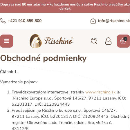
Doprava nad 80 eur zdarma + ku každému nosiču a šatke Rischino vrecúško ako
darček
+421 910 559 800
info@rischino.sk
0
Obchodné podmienky
Článok 1.
Vymedzenie pojmov
Prevádzkovateľom internetovej stránky
www.rischino.sk
je
Rischino Europe s.r.o., Športová 145/27, 97211 Lazany, IČO:
52201317, DIČ: 2120924443
Predávajúcim je Rischino Europe s.r.o., Športová 145/27,
97211 Lazany, IČO: 52201317, DIČ: 2120924443. Obchodný
register Okresného súdu Trenčín, oddiel: Sro, vložka č.
43112/R