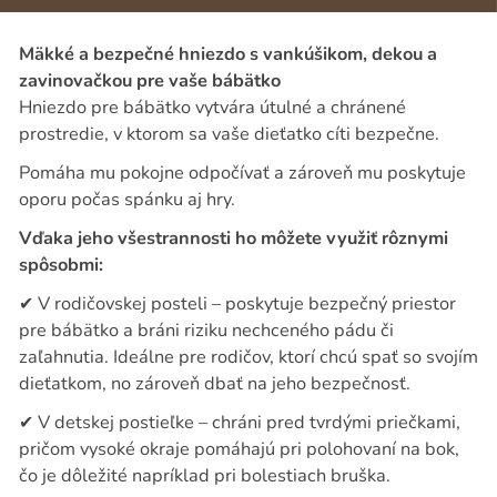
Mäkké a bezpečné hniezdo s vankúšikom, dekou a
zavinovačkou pre vaše bábätko
Hniezdo pre bábätko vytvára útulné a chránené
prostredie, v ktorom sa vaše dieťatko cíti bezpečne.
Pomáha mu pokojne odpočívať a zároveň mu poskytuje
oporu počas spánku aj hry.
Vďaka jeho všestrannosti ho môžete využiť rôznymi
spôsobmi:
✔
V rodičovskej posteli – poskytuje bezpečný priestor
pre bábätko a bráni riziku nechceného pádu či
zaľahnutia. Ideálne pre rodičov, ktorí chcú spať so svojím
dieťatkom, no zároveň dbať na jeho bezpečnosť.
✔
V detskej postieľke – chráni pred tvrdými priečkami,
pričom vysoké okraje pomáhajú pri polohovaní na bok,
čo je dôležité napríklad pri bolestiach bruška.