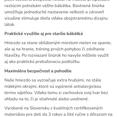
rastúcim potrebám vášho bábätka. Bavlnená šnúrka
umožňuje jednoduché nastavenie veľkosti a zároveň
vizuálne stimuluje dieťa vďaka obojstrannému dizajnu
látok.
Praktické využitie aj pre staršie bábätká
Hniezdo sa stane obľúbeným miestom nielen na spanie,
ale aj na hranie, tréning prvých pohybov či zdvíhanie
hlavičky. Po rozviazaní šnúrok ho navyše môžete využiť
aj ako praktickú prebaľovaciu podložku.
Maximálna bezpečnosť a pohodlie
Naše hniezdo sa vyznačuje extra hrubými, no stále
mäkkými okrajmi, ktoré sú vyplnené antialergickou
termo výplňou. Vďaka tomu si zachováva svoj tvar bez
ohľadu na to, či je stiahnuté alebo uvoľnené.
Vyrobené na Slovensku z kvalitných certifikovaných
materiálov pre deti do 3 rokov a šité ručne s dôrazom na