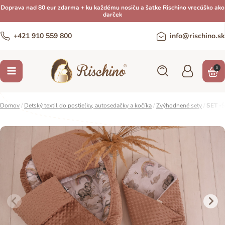
Doprava nad 80 eur zdarma + ku každému nosiču a šatke Rischino vrecúško ako
darček
+421 910 559 800
info@rischino.sk
0
Domov
/
Detský textil do postieľky, autosedačky a kočíka
/
Zvýhodnené sety
/
SET -