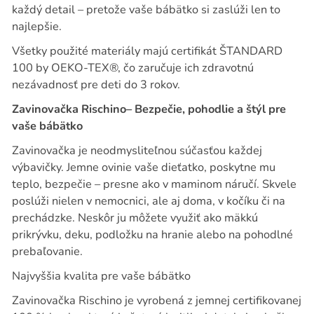
každý detail – pretože vaše bábätko si zaslúži len to
najlepšie.
Všetky použité materiály majú certifikát ŠTANDARD
100 by OEKO-TEX®, čo zaručuje ich zdravotnú
nezávadnosť pre deti do 3 rokov.
Zavinovačka Rischino– Bezpečie, pohodlie a štýl pre
vaše bábätko
Zavinovačka je neodmysliteľnou súčasťou každej
výbavičky. Jemne ovinie vaše dieťatko, poskytne mu
teplo, bezpečie – presne ako v maminom náručí. Skvele
poslúži nielen v nemocnici, ale aj doma, v kočíku či na
prechádzke. Neskôr ju môžete využiť ako mäkkú
prikrývku, deku, podložku na hranie alebo na pohodlné
prebaľovanie.
Najvyššia kvalita pre vaše bábätko
Zavinovačka Rischino je vyrobená z jemnej certifikovanej