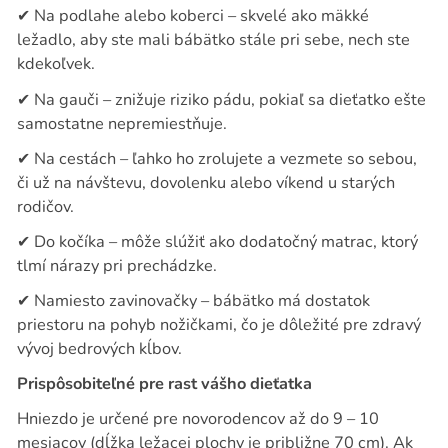
✔
Na podlahe alebo koberci – skvelé ako mäkké
ležadlo, aby ste mali bábätko stále pri sebe, nech ste
kdekoľvek.
✔
Na gauči – znižuje riziko pádu, pokiaľ sa dieťatko ešte
samostatne nepremiestňuje.
✔
Na cestách – ľahko ho zrolujete a vezmete so sebou,
či už na návštevu, dovolenku alebo víkend u starých
rodičov.
✔
Do kočíka – môže slúžiť ako dodatočný matrac, ktorý
tlmí nárazy pri prechádzke.
✔
Namiesto zavinovačky – bábätko má dostatok
priestoru na pohyb nožičkami, čo je dôležité pre zdravý
vývoj bedrových kĺbov.
Prispôsobiteľné pre rast vášho dieťatka
Hniezdo je určené pre novorodencov až do 9 – 10
mesiacov (dĺžka ležacej plochy je približne 70 cm). Ak