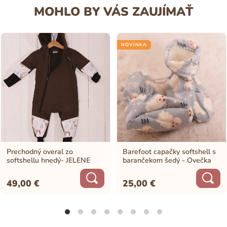
MOHLO BY VÁS ZAUJÍMAŤ
NOVINKA
Prechodný overal zo
Barefoot capačky softshell s
softshellu hnedý- JELENE
barančekom šedý - Ovečka
49,00
€
25,00
€