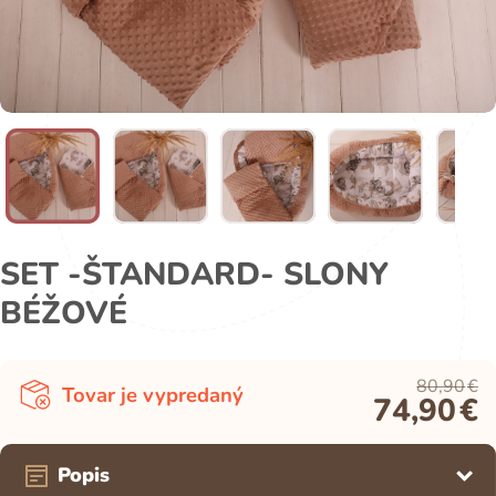
SET -ŠTANDARD- SLONY
BÉŽOVÉ
80,90
€
Tovar je vypredaný
74,90
€
Popis