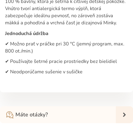
100 % bavlny, ktorá je šetrná k citlivej detskej pokožke.
Vnútro tvorí antialergická termo výplň, ktorá
zabezpečuje ideálnu pevnosť, no zároveň zostáva
mäkká a pohodlná a vrchná časť je dizajnová Minky.
Jednoduchá údržba
✔
Možno prať v práčke pri 30 °C (jemný program, max.
800 ot./min.)
✔
Používajte šetrné pracie prostriedky bez bielidiel
✔
Neodporúčame sušenie v sušičke
Máte otázky?