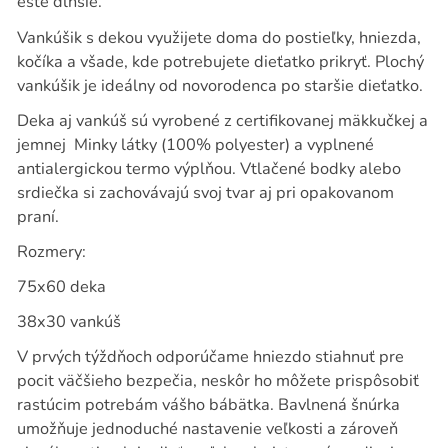
ešte dlhšie.
Vankúšik s dekou využijete doma do postieľky, hniezda,
kočíka a všade, kde potrebujete dieťatko prikryť. Plochý
vankúšik je ideálny od novorodenca po staršie dieťatko.
Deka aj vankúš sú vyrobené z certifikovanej mäkkučkej a
jemnej
Minky látky (100% polyester) a vyplnené
antialergickou termo výplňou. Vtlačené bodky alebo
srdiečka si zachovávajú svoj tvar aj pri opakovanom
praní.
Rozmery:
75x60 deka
38x30 vankúš
V prvých týždňoch odporúčame hniezdo stiahnuť pre
pocit väčšieho bezpečia, neskôr ho môžete prispôsobiť
rastúcim potrebám vášho bábätka. Bavlnená šnúrka
umožňuje jednoduché nastavenie veľkosti a zároveň