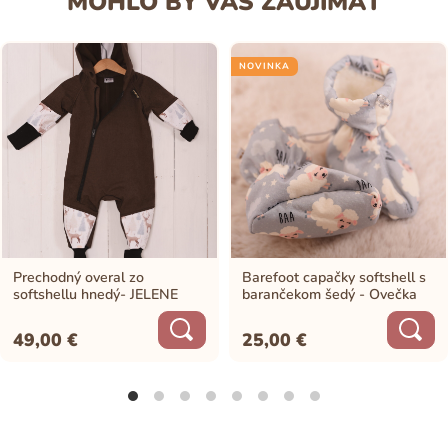
MOHLO BY VÁS ZAUJÍMAŤ
NOVINKA
Prechodný overal zo
Barefoot capačky softshell s
softshellu hnedý- JELENE
barančekom šedý - Ovečka
49,00
€
25,00
€