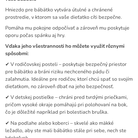
Hniezdo pre bábätko vytvára útulné a chránené
prostredie, v ktorom sa vaše dieťatko cíti bezpečne.
Pomáha mu pokojne odpočívať a zároveň mu poskytuje
oporu počas spánku aj hry.
Vďaka jeho všestrannosti ho môžete využiť rôznymi
spôsobmi:
✔
V rodičovskej posteli – poskytuje bezpečný priestor
pre bábätko a bráni riziku nechceného pádu či
zaľahnutia. Ideálne pre rodičov, ktorí chcú spať so svojím
dieťatkom, no zároveň dbať na jeho bezpečnosť.
✔
V detskej postieľke – chráni pred tvrdými priečkami,
pričom vysoké okraje pomáhajú pri polohovaní na bok,
čo je dôležité napríklad pri bolestiach bruška.
✔
Na podlahe alebo koberci – skvelé ako mäkké
ležadlo, aby ste mali bábätko stále pri sebe, nech ste
kdekoľvek.