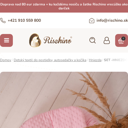
Doprava nad 80 eur zdarma + ku každému nosiču a šatke Rischino vrecúško ako
darček
+421 910 559 800
info@rischino.sk
0
Domov
/
Detský textil do postieľky, autosedačky a kočíka
/
Hniezda
/
SET -HNIEZDO