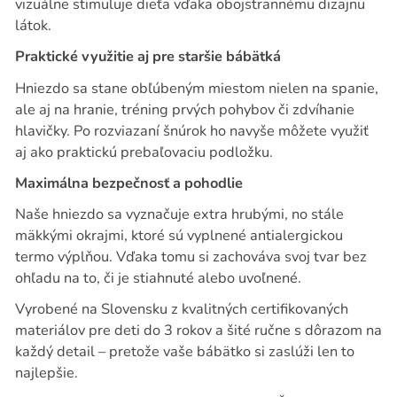
vizuálne stimuluje dieťa vďaka obojstrannému dizajnu
látok.
Praktické využitie aj pre staršie bábätká
Hniezdo sa stane obľúbeným miestom nielen na spanie,
ale aj na hranie, tréning prvých pohybov či zdvíhanie
hlavičky. Po rozviazaní šnúrok ho navyše môžete využiť
aj ako praktickú prebaľovaciu podložku.
Maximálna bezpečnosť a pohodlie
Naše hniezdo sa vyznačuje extra hrubými, no stále
mäkkými okrajmi, ktoré sú vyplnené antialergickou
termo výplňou. Vďaka tomu si zachováva svoj tvar bez
ohľadu na to, či je stiahnuté alebo uvoľnené.
Vyrobené na Slovensku z kvalitných certifikovaných
materiálov pre deti do 3 rokov a šité ručne s dôrazom na
každý detail – pretože vaše bábätko si zaslúži len to
najlepšie.