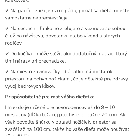
✔
Na gauči – znižuje riziko pádu, pokiaľ sa dieťatko ešte
samostatne nepremiestňuje.
✔
Na cestách – ľahko ho zrolujete a vezmete so sebou,
či už na návštevu, dovolenku alebo víkend u starých
rodičov.
✔
Do kočíka – môže slúžiť ako dodatočný matrac, ktorý
tlmí nárazy pri prechádzke.
✔
Namiesto zavinovačky – bábätko má dostatok
priestoru na pohyb nožičkami, čo je dôležité pre zdravý
vývoj bedrových kĺbov.
Prispôsobiteľné pre rast vášho dieťatka
Hniezdo je určené pre novorodencov až do 9 – 10
mesiacov (dĺžka ležacej plochy je približne 70 cm). Ak
však povolíte šnúrku v oblasti nožičiek, priestor sa
zväčší až na 100 cm, takže ho vaše dieťa môže používať