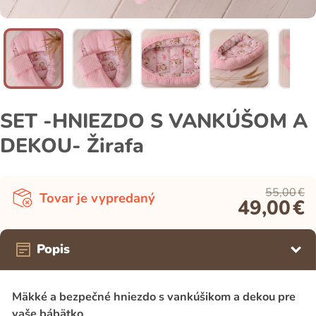
SET -HNIEZDO S VANKÚŠOM A
DEKOU- Žirafa
55,00
€
Tovar je vypredaný
49,00
€
Popis
Mäkké a bezpečné hniezdo s vankúšikom a dekou pre
vaše bábätko