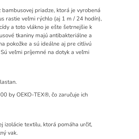
 bambusovej priadze, ktorá je vyrobená
rastie veľmi rýchlo (aj 1 m / 24 hodín),
ídy a toto vlákno je ešte šetrnejšie k
usové tkaniny majú antibakteriálne a
a pokožke a sú ideálne aj pre citlivú
 Sú veľmi príjemné na dotyk a veľmi
lastan.
100 by OEKO-TEX®, čo zaručuje ich
izolácie textilu, ktorá pomáha určiť,
tný vak.