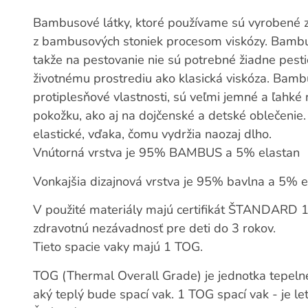
Bambusové látky, ktoré používame sú vyrobené z
z bambusových stoniek procesom viskózy. Bambus 
takže na pestovanie nie sú potrebné žiadne pestic
životnému prostrediu ako klasická viskóza. Bamb
protiplesňové vlastnosti, sú veľmi jemné a ľahké n
pokožku, ako aj na dojčenské a detské oblečenie.
elastické, vďaka, čomu vydržia naozaj dlho.
Vnútorná vrstva je 95% BAMBUS a 5% elastan
Vonkajšia dizajnová vrstva je 95% bavlna a 5% e
V použité materiály majú certifikát ŠTANDARD 
zdravotnú nezávadnosť pre deti do 3 rokov.
Tieto spacie vaky majú 1 TOG.
TOG (Thermal Overall Grade) je jednotka tepelnej 
aký teplý bude spací vak. 1 TOG spací vak - je le