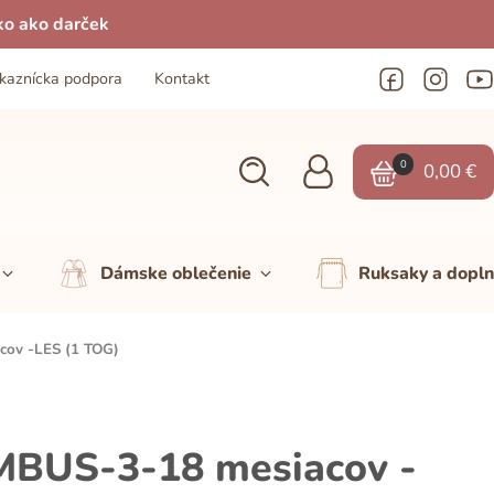
ko ako darček
kaznícka podpora
Kontakt
0
0,00
€
Dámske oblečenie
Ruksaky a dopl
ov -LES (1 TOG)
BUS-3-18 mesiacov -