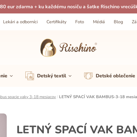
80 eur zdarma + ku každému nosiču a šatke Rischino vrecúš
Lekári a odborníci
Certifikáty
Foto
Médiá
Blog
Zá
enie
Detský textil
Detské oblečenie
bus spacie vaky 3-18 mesiacov
/
LETNÝ SPACÍ VAK BAMBUS-3-18 mesiac
LETNÝ SPACÍ VAK BAM