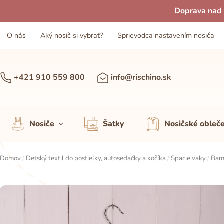
Doprava nad 
O nás
Aký nosič si vybrať?
Sprievodca nastavením nosiča
+421 910 559 800
info@rischino.sk
Nosiče
Šatky
Nosičské obleč
Domov
/
Detský textil do postieľky, autosedačky a kočíka
/
Spacie vaky
/
Bam