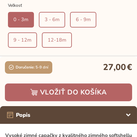
Veľkosť
0 - 3m
3 - 6m
6 - 9m
9 - 12m
12-18m
27,00
€
Doručenie:
5-9 dní
VLOŽIŤ DO KOŠÍKA
Popis
Vysoké zimné capačky z kvalitného zimného softshellu