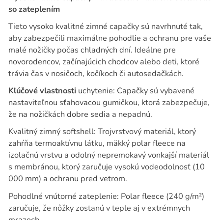
so zateplením
Tieto vysoko kvalitné zimné capačky sú navrhnuté tak,
aby zabezpečili maximálne pohodlie a ochranu pre vaše
malé nožičky počas chladných dní. Ideálne pre
novorodencov, začínajúcich chodcov alebo deti, ktoré
trávia čas v nosičoch, kočíkoch či autosedačkách.
Kľúčové vlastnosti
uchytenie: Capačky sú vybavené
nastaviteľnou sťahovacou gumičkou, ktorá zabezpečuje,
že na nožičkách dobre sedia a nepadnú.
Kvalitný zimný softshell: Trojvrstvový materiál, ktorý
zahŕňa termoaktívnu látku, mäkký polar fleece na
izolačnú vrstvu a odolný nepremokavý vonkajší materiál
s membránou, ktorý zaručuje vysokú vodeodolnosť (10
000 mm) a ochranu pred vetrom.
Pohodlné vnútorné zateplenie: Polar fleece (240 g/m²)
zaručuje, že nôžky zostanú v teple aj v extrémnych
mrazoch.