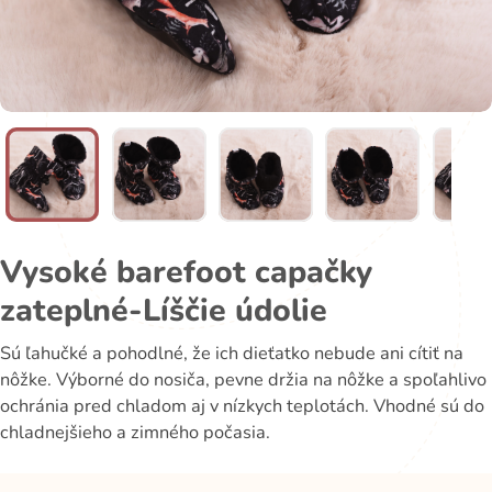
Vysoké barefoot capačky
zateplné-Líščie údolie
Sú ľahučké a pohodlné, že ich dieťatko nebude ani cítiť na
nôžke. Výborné do nosiča, pevne držia na nôžke a spoľahlivo
ochránia pred chladom aj v nízkych teplotách. Vhodné sú do
chladnejšieho a zimného počasia.