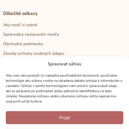
Dôležité odkazy
Aký nosič si vybrať
Sprievodca nastavením nosiča
Obchodné podmienky
Zásady ochrany osobných údajov
Reklamačný poriadok
Spravovať súhlas
Cookies
Aby sme vám poskytli čo najlepšie používateľské skúsenosti, používame
technológie ako súbory cookie na ukladanie a/alebo prístup k informáciám o
zariadení. Súhlas s týmito technológiami nám umožní spracovávať údaje,
Kontakt
ako je správanie pri prehliadaní alebo jedinečné identifikátory na tejto
stránke. Neudelenie súhlasu alebo odvolanie súhlasu môže nepriaznivo
Kontakt
ovplyvniť určité funkcie.
Zákaznícka podpora
Prijať
Veľkoobchod