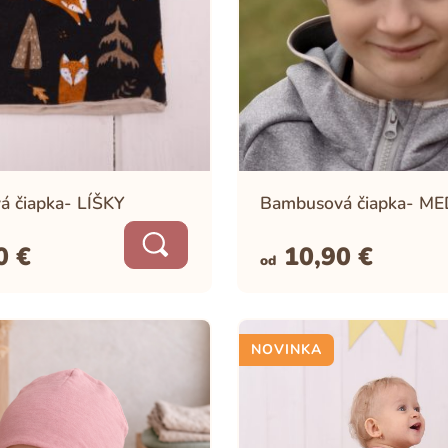
Jednokomorové
Prevedenie
 čiapka- LÍŠKY
Bambusová čiapka- M
90
€
10,90
€
od
Zapínanie
Suchý zips
Zapínanie
Patentky
NOVINKA