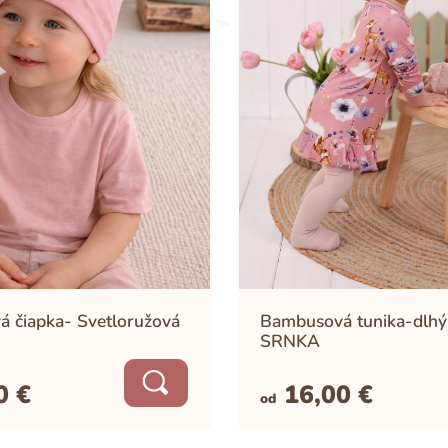
AKÝ NOSIČ SI VYBRAŤ?
 čiapka- Svetloružová
Bambusová tunika-dlhý
SRNKA
90
€
16,00
€
od