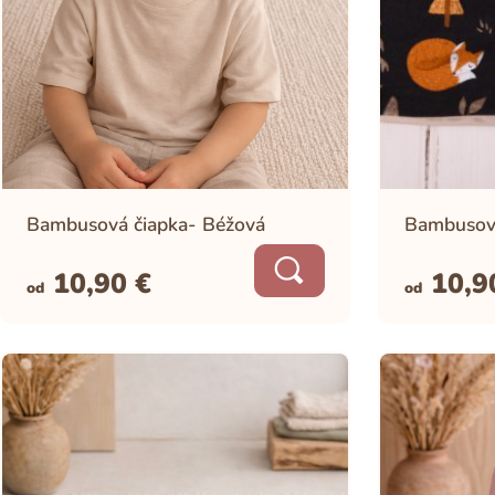
S krídelkami
Krídelka
Bez krídelok
Bambusová čiapka- Béžová
Bambusová
10,90
€
10,
od
od
Vrchná vrstva
Bambusovo-biobavlnené froté
Vrchná vrstva