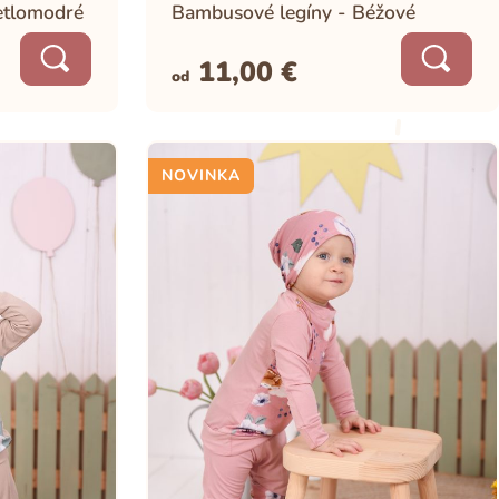
etlomodré
Bambusové legíny - Béžové
11,00
€
od
NOVINKA