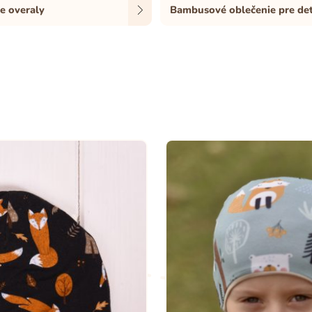
e overaly
Bambusové oblečenie pre det
Farba
Biela
Fialová
Mint
Oranžová
Sivá
Farba
Prevedenie