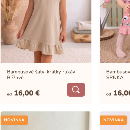
Bambusové šaty-krátky rukáv-
Bambusové
Béžové
SRNKA
16,00
€
16,
od
od
NOVINKA
NOVINKA