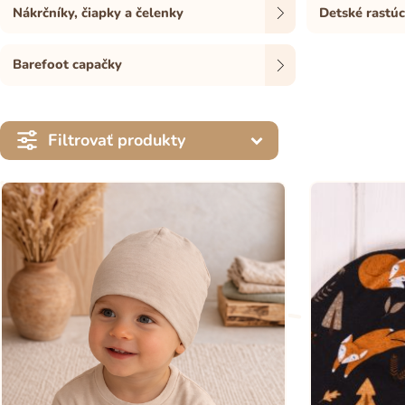
Nákrčníky, čiapky a čelenky
Detské rastúc
Barefoot capačky
Filtrovať produkty
Filtrovať podľa ceny
Filtrovať podľa ceny
2.41€ - 59.00€
Resetovať
Krídelka