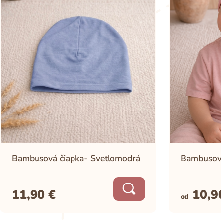
Potrebujete pomôcť
pri výbere?
Bambusová čiapka- Svetlomodrá
Bambusová
11,90
€
10,
od