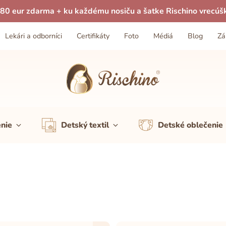
80 eur zdarma + ku každému nosiču a šatke Rischino vrecúš
Lekári a odborníci
Certifikáty
Foto
Médiá
Blog
Zá
enie
Detský textil
Detské oblečenie