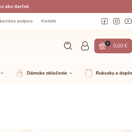
ko ako darček
kaznícka podpora
Kontakt
0
0,00
€
Dámske oblečenie
Ruksaky a dopl