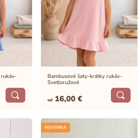
 rukáv-
Bambusové šaty-krátky rukáv-
Svetloružové
16,00
€
od
NOVINKA