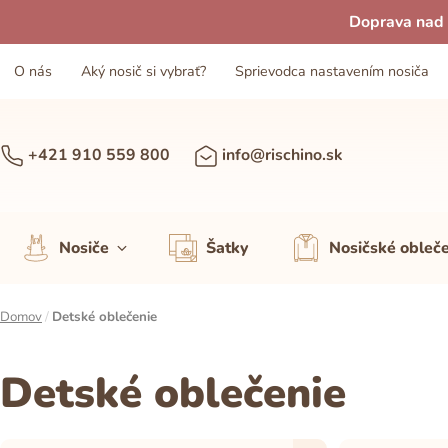
Doprava nad 
O nás
Aký nosič si vybrať?
Sprievodca nastavením nosiča
+421 910 559 800
info@rischino.sk
Nosiče
Šatky
Nosičské obleč
Domov
/
Detské oblečenie
Detské oblečenie