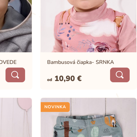
XL
Veľkosť
L
M
S
XS
128/134
122/128
116/122
110/116
104/110
EDVEDE
Bambusová čiapka- SRNKA
10,90
€
od
NOVINKA