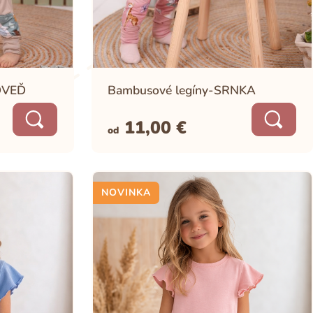
DVEĎ
Bambusové legíny-SRNKA
11,00
€
od
NOVINKA