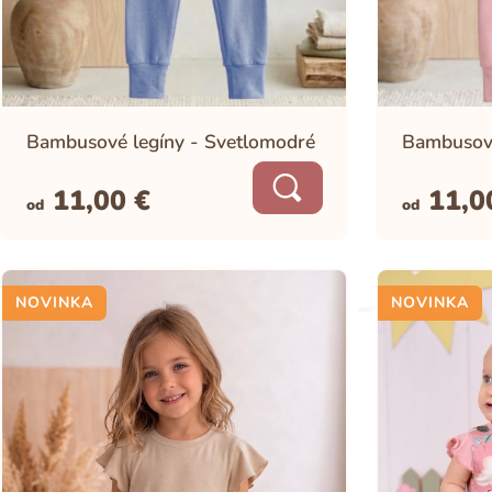
Bambusové legíny - Svetlomodré
Bambusové
11,00
€
11,
od
od
NOVINKA
NOVINKA