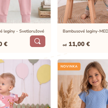
 legíny - Svetloružové
Bambusové legíny-ME
00
€
11,00
€
od
NOVINKA