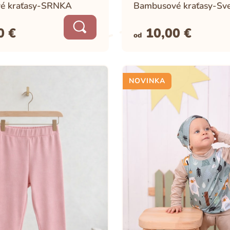
é kraťasy-SRNKA
Bambusové kraťasy-Sv
00
€
10,00
€
od
NOVINKA