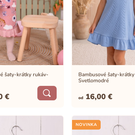
 šaty-krátky rukáv-
Bambusové šaty-krátky
Svetlomodré
00
€
16,00
€
od
NOVINKA