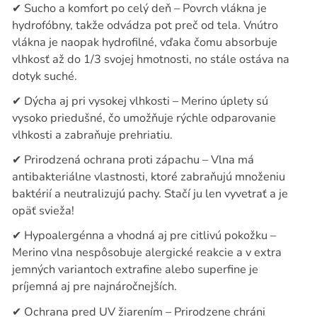
✔
Sucho a komfort po celý deň – Povrch vlákna je
hydrofóbny, takže odvádza pot preč od tela. Vnútro
vlákna je naopak hydrofilné, vďaka čomu absorbuje
vlhkosť až do 1/3 svojej hmotnosti, no stále ostáva na
dotyk suché.
✔
Dýcha aj pri vysokej vlhkosti – Merino úplety sú
vysoko priedušné, čo umožňuje rýchle odparovanie
vlhkosti a zabraňuje prehriatiu.
✔
Prirodzená ochrana proti zápachu – Vlna má
antibakteriálne vlastnosti, ktoré zabraňujú množeniu
baktérií a neutralizujú pachy. Stačí ju len vyvetrať a je
opäť svieža!
✔
Hypoalergénna a vhodná aj pre citlivú pokožku –
Merino vlna nespôsobuje alergické reakcie a v extra
jemných variantoch extrafine alebo superfine je
príjemná aj pre najnáročnejších.
✔
Ochrana pred UV žiarením – Prirodzene chráni