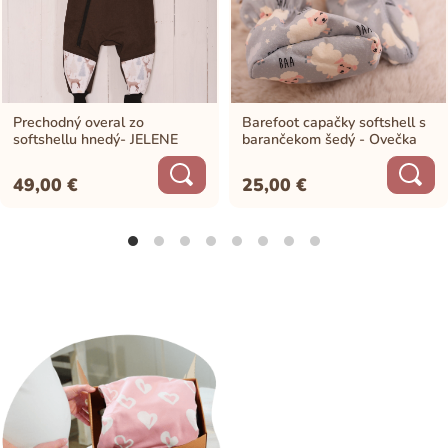
Prechodný overal zo
Barefoot capačky softshell s
softshellu hnedý- JELENE
barančekom šedý - Ovečka
49,00
€
25,00
€