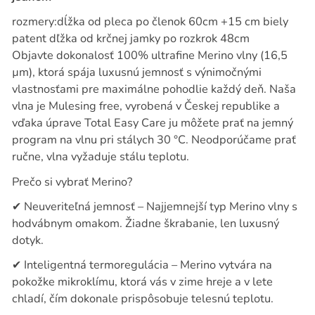
rozmery:dĺžka od pleca po členok 60cm +15 cm biely
patent dľžka od krčnej jamky po rozkrok 48cm
Objavte dokonalosť 100% ultrafine Merino vlny (16,5
µm), ktorá spája luxusnú jemnosť s výnimočnými
vlastnosťami pre maximálne pohodlie každý deň. Naša
vlna je Mulesing free, vyrobená v Českej republike a
vďaka úprave Total Easy Care ju môžete prať na jemný
program na vlnu pri stálych 30 °C. Neodporúčame prať
ručne, vlna vyžaduje stálu teplotu.
Prečo si vybrať Merino?
✔
Neuveriteľná jemnosť – Najjemnejší typ Merino vlny s
hodvábnym omakom. Žiadne škrabanie, len luxusný
dotyk.
✔
Inteligentná termoregulácia – Merino vytvára na
pokožke mikroklímu, ktorá vás v zime hreje a v lete
chladí, čím dokonale prispôsobuje telesnú teplotu.