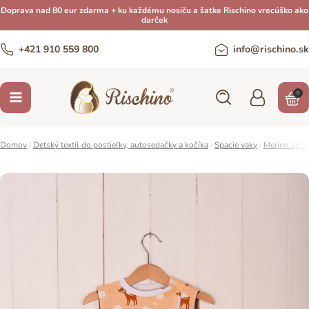
Doprava nad 80 eur zdarma + ku každému nosiču a šatke Rischino vrecúško ako
darček
+421 910 559 800
info@rischino.sk
0
Domov
/
Detský textil do postieľky, autosedačky a kočíka
/
Spacie vaky
/
Merino spac