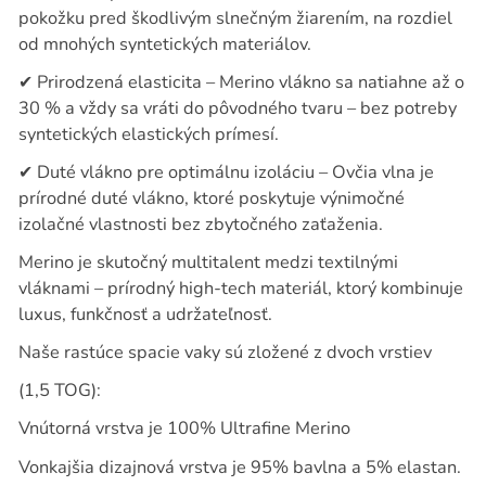
pokožku pred škodlivým slnečným žiarením, na rozdiel
od mnohých syntetických materiálov.
✔
Prirodzená elasticita – Merino vlákno sa natiahne až o
30 % a vždy sa vráti do pôvodného tvaru – bez potreby
syntetických elastických prímesí.
✔
Duté vlákno pre optimálnu izoláciu – Ovčia vlna je
prírodné duté vlákno, ktoré poskytuje výnimočné
izolačné vlastnosti bez zbytočného zaťaženia.
Merino je skutočný multitalent medzi textilnými
vláknami – prírodný high-tech materiál, ktorý kombinuje
luxus, funkčnosť a udržateľnosť.
Naše rastúce spacie vaky sú zložené z dvoch vrstiev
(1,5 TOG):
Vnútorná vrstva je 100% Ultrafine Merino
Vonkajšia dizajnová vrstva je 95% bavlna a 5% elastan.