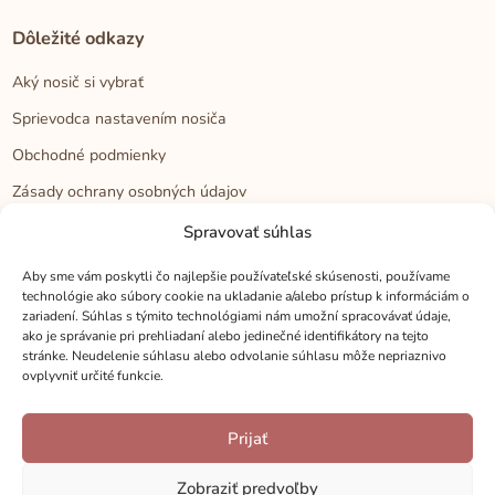
Dôležité odkazy
Aký nosič si vybrať
Sprievodca nastavením nosiča
Obchodné podmienky
Zásady ochrany osobných údajov
Reklamačný poriadok
Spravovať súhlas
Cookies
Aby sme vám poskytli čo najlepšie používateľské skúsenosti, používame
technológie ako súbory cookie na ukladanie a/alebo prístup k informáciám o
zariadení. Súhlas s týmito technológiami nám umožní spracovávať údaje,
Kontakt
ako je správanie pri prehliadaní alebo jedinečné identifikátory na tejto
stránke. Neudelenie súhlasu alebo odvolanie súhlasu môže nepriaznivo
Kontakt
ovplyvniť určité funkcie.
Zákaznícka podpora
Prijať
Veľkoobchod
Kamenné predajne
Zobraziť predvoľby