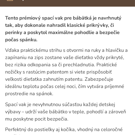
Tento prémiový spací vak pre bábätká je navrhnutý
tak, aby dokonale nahradil klasické prikrývky, či
perinky a poskytol maximálne pohodlie a bezpečie
počas spánku.
Vďaka praktickému strihu s otvormi na ruky a hlavičku a
zapínaniu na zips zostane vaše dieťatko vždy prikryté,
bez rizika odkopania sa či prechladnutia. Praktické
nožičky s rastúcim patentom si viete prispôsobiť
veľkosti dieťatka zahnutím patentu. Zabezpečuje
ideálnu teplotu počas celej noci, čím vytvára príjemné
prostredie na spánok.
Spací vak je nevyhnutnou súčasťou každej detskej
výbavy – udrží vaše bábätko v teple, pohodlí a zároveň
mu poskytne pocit bezpečia.
Perfektný do postieľky aj kočíka, vhodný na celoročné