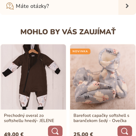
Máte otázky?
MOHLO BY VÁS ZAUJÍMAŤ
NOVINKA
Prechodný overal zo
Barefoot capačky softshell s
softshellu hnedý- JELENE
barančekom šedý - Ovečka
49,00
€
25,00
€