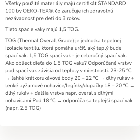
Všetky použité materiály majú certifikát ŠTANDARD
100 by OEKO-TEX®, čo zaručuje ich zdravotnú
nezávadnosť pre deti do 3 rokov.
Tieto spacie vaky majú 1,5 TOG.
TOG (Thermal Overall Grade) je jednotka tepelnej
izolácie textilu, ktorá pomáha určiť, aký teplý bude
spací vak. 1,5 TOG spací vak - je celoročný spací vak.
Ako obliecť dieťa do 1,5 TOG vaku? Odporúčané vrstvy
pod spací vak závisia od teploty v miestnosti: 23-25 °C
→ ľahké krátkorukávové body 20 – 22 °C → dlhý rukáv +
tenké pyžamové nohavice/legínky/dupačky 18 – 20 °C →
dlhý rukáv + ďalšia vrstva napr. overal s dlhými
nohavicami Pod 18 °C → odporúča sa teplejší spací vak
(napr. 2,5 TOG)