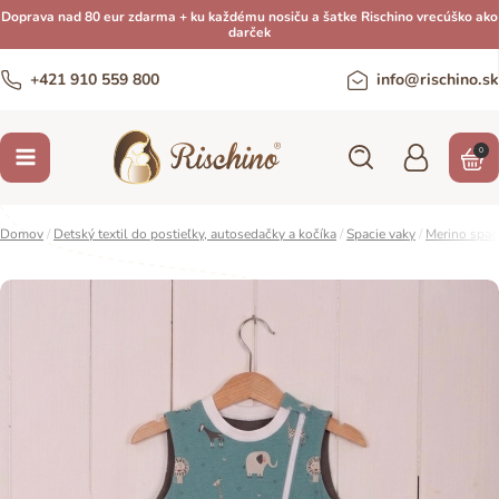
Doprava nad 80 eur zdarma + ku každému nosiču a šatke Rischino vrecúško ako
darček
+421 910 559 800
info@rischino.sk
0
Domov
/
Detský textil do postieľky, autosedačky a kočíka
/
Spacie vaky
/
Merino spac