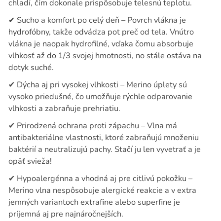
chladí, čím dokonale prispôsobuje telesnú teplotu.
✔
Sucho a komfort po celý deň – Povrch vlákna je
hydrofóbny, takže odvádza pot preč od tela. Vnútro
vlákna je naopak hydrofilné, vďaka čomu absorbuje
vlhkosť až do 1/3 svojej hmotnosti, no stále ostáva na
dotyk suché.
✔
Dýcha aj pri vysokej vlhkosti – Merino úplety sú
vysoko priedušné, čo umožňuje rýchle odparovanie
vlhkosti a zabraňuje prehriatiu.
✔
Prirodzená ochrana proti zápachu – Vlna má
antibakteriálne vlastnosti, ktoré zabraňujú množeniu
baktérií a neutralizujú pachy. Stačí ju len vyvetrať a je
opäť svieža!
✔
Hypoalergénna a vhodná aj pre citlivú pokožku –
Merino vlna nespôsobuje alergické reakcie a v extra
jemných variantoch extrafine alebo superfine je
príjemná aj pre najnáročnejších.