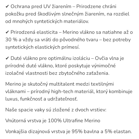
✔
Ochrana pred UV žiarením – Prirodzene chráni
pokožku pred škodlivým slnečným žiarením, na rozdiel
od mnohých syntetických materiálov.
✔
Prirodzená elasticita – Merino vlákno sa natiahne až o
30 % a vždy sa vráti do pôvodného tvaru – bez potreby
syntetických elastických prímesí.
✔
Duté vlákno pre optimálnu izoláciu – Ovčia vlna je
prírodné duté vlákno, ktoré poskytuje výnimočné
izolačné vlastnosti bez zbytočného zaťaženia.
Merino je skutočný multitalent medzi textilnými
vláknami – prírodný high-tech materiál, ktorý kombinuje
luxus, funkčnosť a udržateľnosť.
Naše spacie vaky sú zložené z dvoch vrstiev:
Vnútorná vrstva je 100% Ultrafine Merino
Vonkajšia dizajnová vrstva je 95% bavlna a 5% elastan.