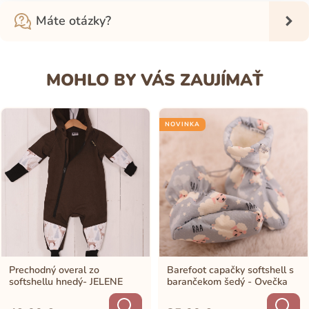
Máte otázky?
MOHLO BY VÁS ZAUJÍMAŤ
NOVINKA
Prechodný overal zo
Barefoot capačky softshell s
softshellu hnedý- JELENE
barančekom šedý - Ovečka