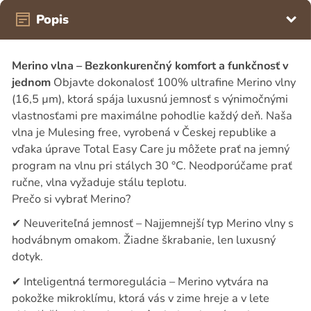
Popis
Merino vlna – Bezkonkurenčný komfort a funkčnosť v
jednom
Objavte dokonalosť 100% ultrafine Merino vlny
(16,5 µm), ktorá spája luxusnú jemnosť s výnimočnými
vlastnosťami pre maximálne pohodlie každý deň. Naša
vlna je Mulesing free, vyrobená v Českej republike a
vďaka úprave Total Easy Care ju môžete prať na jemný
program na vlnu pri stálych 30 °C. Neodporúčame prať
ručne, vlna vyžaduje stálu teplotu.
Prečo si vybrať Merino?
✔
Neuveriteľná jemnosť – Najjemnejší typ Merino vlny s
hodvábnym omakom. Žiadne škrabanie, len luxusný
dotyk.
✔
Inteligentná termoregulácia – Merino vytvára na
pokožke mikroklímu, ktorá vás v zime hreje a v lete