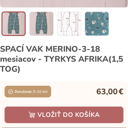
SPACÍ VAK MERINO-3-18
mesiacov - TYRKYS AFRIKA(1,5
TOG)
63,00
€
Doručenie:
5-10 dní
VLOŽIŤ DO KOŠÍKA