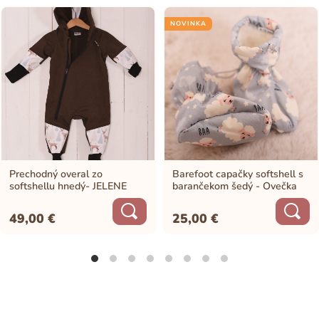
NOVINKA
Prechodný overal zo
Barefoot capačky softshell s
softshellu hnedý- JELENE
barančekom šedý - Ovečka
49,00
€
25,00
€