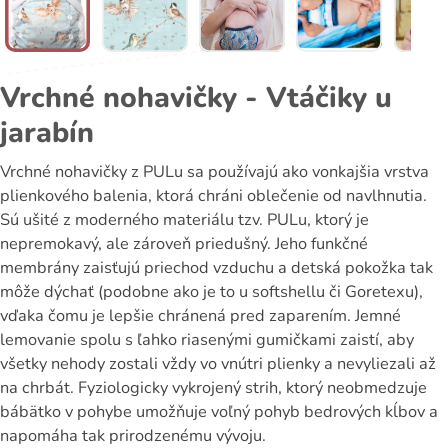
Vrchné nohavičky - Vtáčiky u
jarabín
Vrchné nohavičky z PULu sa používajú ako vonkajšia vrstva
plienkového balenia, ktorá chráni oblečenie od navlhnutia.
Sú ušité z moderného materiálu tzv. PULu, ktorý je
nepremokavý, ale zároveň priedušný. Jeho funkčné
membrány zaisťujú priechod vzduchu a detská pokožka tak
môže dýchať (podobne ako je to u softshellu či Goretexu),
vďaka čomu je lepšie chránená pred zaparením. Jemné
lemovanie spolu s ľahko riasenými gumičkami zaistí, aby
všetky nehody zostali vždy vo vnútri plienky a nevyliezali až
na chrbát. Fyziologicky vykrojený strih, ktorý neobmedzuje
bábätko v pohybe umožňuje voľný pohyb bedrových kĺbov a
napomáha tak prirodzenému vývoju.