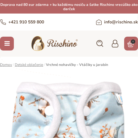
Doprava nad 80 eur zdarma + ku každému nosiču a šatke Rischino vrecúško ako
darček
+421 910 559 800
info@rischino.sk
0
Domov
/
Detské oblečenie
/
Vrchné nohavičky - Vtáčiky u jarabín