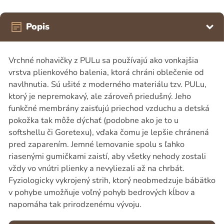
Popis
Vrchné nohavičky z PULu sa používajú ako vonkajšia
vrstva plienkového balenia, ktorá chráni oblečenie od
navlhnutia. Sú ušité z moderného materiálu tzv. PULu,
ktorý je nepremokavý, ale zároveň priedušný. Jeho
funkčné membrány zaisťujú priechod vzduchu a detská
pokožka tak môže dýchať (podobne ako je to u
softshellu či Goretexu), vďaka čomu je lepšie chránená
pred zaparením. Jemné lemovanie spolu s ľahko
riasenými gumičkami zaistí, aby všetky nehody zostali
vždy vo vnútri plienky a nevyliezali až na chrbát.
Fyziologicky vykrojený strih, ktorý neobmedzuje bábätko
v pohybe umožňuje voľný pohyb bedrových kĺbov a
napomáha tak prirodzenému vývoju.