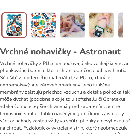
Vrchné nohavičky - Astronaut
Vrchné nohavičky z PULu sa používajú ako vonkajšia vrstva
plienkového balenia, ktorá chráni oblečenie od navlhnutia.
Sú ušité z moderného materiálu tzv. PULu, ktorý je
nepremokavý, ale zároveň priedušný. Jeho funkčné
membrány zaisťujú priechod vzduchu a detská pokožka tak
môže dýchať (podobne ako je to u softshellu či Goretexu),
vďaka čomu je lepšie chránená pred zaparením. Jemné
lemovanie spolu s ľahko riasenými gumičkami zaistí, aby
všetky nehody zostali vždy vo vnútri plienky a nevyliezali až
na chrbát. Fyziologicky vykrojený strih, ktorý neobmedzuje