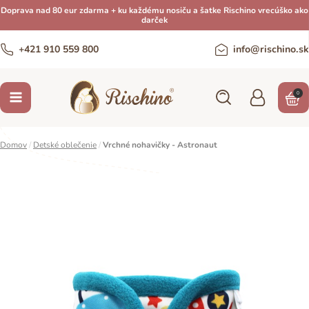
Doprava nad 80 eur zdarma + ku každému nosiču a šatke Rischino vrecúško ako
darček
+421 910 559 800
info@rischino.sk
0
Domov
/
Detské oblečenie
/
Vrchné nohavičky - Astronaut