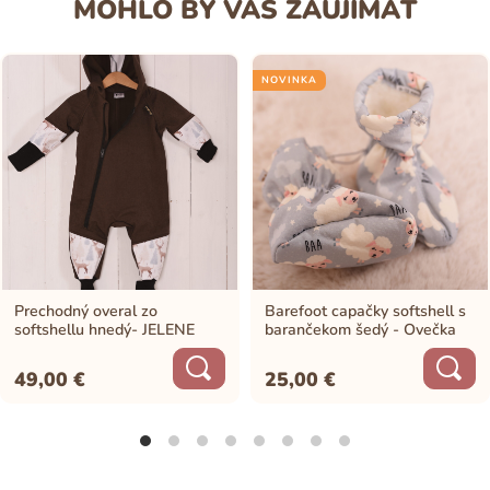
MOHLO BY VÁS ZAUJÍMAŤ
NOVINKA
Prechodný overal zo
Barefoot capačky softshell s
softshellu hnedý- JELENE
barančekom šedý - Ovečka
49,00
€
25,00
€