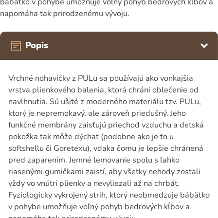
bábätko v pohybe umožňuje voľný pohyb bedrových kĺbov a
napomáha tak prirodzenému vývoju.
Popis
Vrchné nohavičky z PULu sa používajú ako vonkajšia
vrstva plienkového balenia, ktorá chráni oblečenie od
navlhnutia. Sú ušité z moderného materiálu tzv. PULu,
ktorý je nepremokavý, ale zároveň priedušný. Jeho
funkčné membrány zaisťujú priechod vzduchu a detská
pokožka tak môže dýchať (podobne ako je to u
softshellu či Goretexu), vďaka čomu je lepšie chránená
pred zaparením. Jemné lemovanie spolu s ľahko
riasenými gumičkami zaistí, aby všetky nehody zostali
vždy vo vnútri plienky a nevyliezali až na chrbát.
Fyziologicky vykrojený strih, ktorý neobmedzuje bábätko
v pohybe umožňuje voľný pohyb bedrových kĺbov a