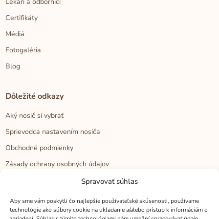
Lekári a odborníci
Certifikáty
Médiá
Fotogaléria
Blog
Dôležité odkazy
Aký nosič si vybrať
Sprievodca nastavením nosiča
Obchodné podmienky
Zásady ochrany osobných údajov
Reklamačný poriadok
Spravovať súhlas
Cookies
Aby sme vám poskytli čo najlepšie používateľské skúsenosti, používame
technológie ako súbory cookie na ukladanie a/alebo prístup k informáciám o
zariadení. Súhlas s týmito technológiami nám umožní spracovávať údaje,