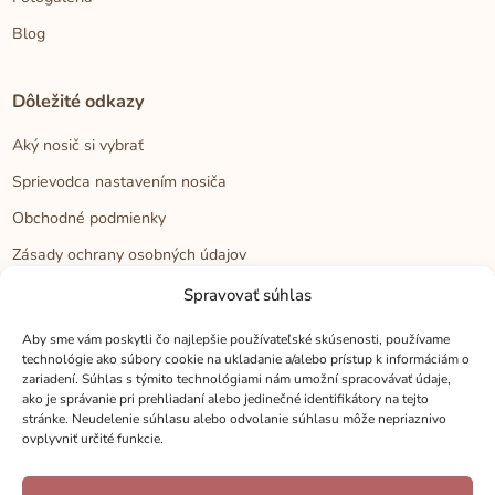
Blog
Dôležité odkazy
Aký nosič si vybrať
Sprievodca nastavením nosiča
Obchodné podmienky
Zásady ochrany osobných údajov
Reklamačný poriadok
Spravovať súhlas
Cookies
Aby sme vám poskytli čo najlepšie používateľské skúsenosti, používame
technológie ako súbory cookie na ukladanie a/alebo prístup k informáciám o
zariadení. Súhlas s týmito technológiami nám umožní spracovávať údaje,
Kontakt
ako je správanie pri prehliadaní alebo jedinečné identifikátory na tejto
stránke. Neudelenie súhlasu alebo odvolanie súhlasu môže nepriaznivo
Kontakt
ovplyvniť určité funkcie.
Zákaznícka podpora