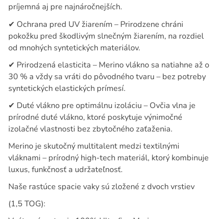
príjemná aj pre najnáročnejších.
✔
Ochrana pred UV žiarením – Prirodzene chráni
pokožku pred škodlivým slnečným žiarením, na rozdiel
od mnohých syntetických materiálov.
✔
Prirodzená elasticita – Merino vlákno sa natiahne až o
30 % a vždy sa vráti do pôvodného tvaru – bez potreby
syntetických elastických prímesí.
✔
Duté vlákno pre optimálnu izoláciu – Ovčia vlna je
prírodné duté vlákno, ktoré poskytuje výnimočné
izolačné vlastnosti bez zbytočného zaťaženia.
Merino je skutočný multitalent medzi textilnými
vláknami – prírodný high-tech materiál, ktorý kombinuje
luxus, funkčnosť a udržateľnosť.
Naše rastúce spacie vaky sú zložené z dvoch vrstiev
(1,5 TOG):