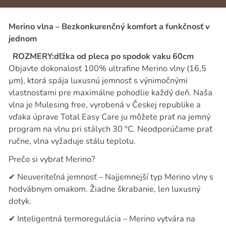
Merino vlna – Bezkonkurenčný komfort a funkčnosť v
jednom
ROZMERY:dľžka od pleca po spodok vaku 60cm
Objavte dokonalosť 100% ultrafine Merino vlny (16,5
µm), ktorá spája luxusnú jemnosť s výnimočnými
vlastnosťami pre maximálne pohodlie každý deň. Naša
vlna je Mulesing free, vyrobená v Českej republike a
vďaka úprave Total Easy Care ju môžete prať na jemný
program na vlnu pri stálych 30 °C. Neodporúčame prať
ručne, vlna vyžaduje stálu teplotu.
Prečo si vybrať Merino?
✔
Neuveriteľná jemnosť – Najjemnejší typ Merino vlny s
hodvábnym omakom. Žiadne škrabanie, len luxusný
dotyk.
✔
Inteligentná termoregulácia – Merino vytvára na