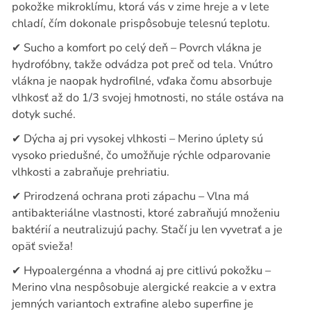
pokožke mikroklímu, ktorá vás v zime hreje a v lete
chladí, čím dokonale prispôsobuje telesnú teplotu.
✔
Sucho a komfort po celý deň – Povrch vlákna je
hydrofóbny, takže odvádza pot preč od tela. Vnútro
vlákna je naopak hydrofilné, vďaka čomu absorbuje
vlhkosť až do 1/3 svojej hmotnosti, no stále ostáva na
dotyk suché.
✔
Dýcha aj pri vysokej vlhkosti – Merino úplety sú
vysoko priedušné, čo umožňuje rýchle odparovanie
vlhkosti a zabraňuje prehriatiu.
✔
Prirodzená ochrana proti zápachu – Vlna má
antibakteriálne vlastnosti, ktoré zabraňujú množeniu
baktérií a neutralizujú pachy. Stačí ju len vyvetrať a je
opäť svieža!
✔
Hypoalergénna a vhodná aj pre citlivú pokožku –
Merino vlna nespôsobuje alergické reakcie a v extra
jemných variantoch extrafine alebo superfine je