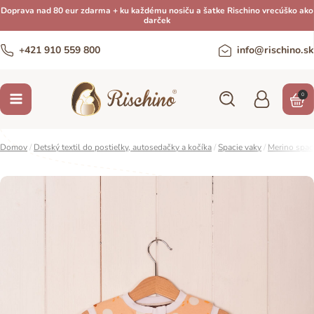
Doprava nad 80 eur zdarma + ku každému nosiču a šatke Rischino vrecúško ako
darček
+421 910 559 800
info@rischino.sk
0
Domov
/
Detský textil do postieľky, autosedačky a kočíka
/
Spacie vaky
/
Merino spac