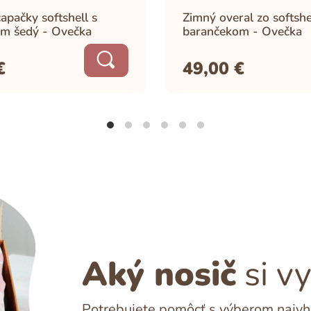
apačky softshell s
Zimný overal zo softshe
m šedý - Ovečka
barančekom - Ovečka
€
49,00
€
Aký nosič
si v
Potrebujete pomôcť s výberom najvho