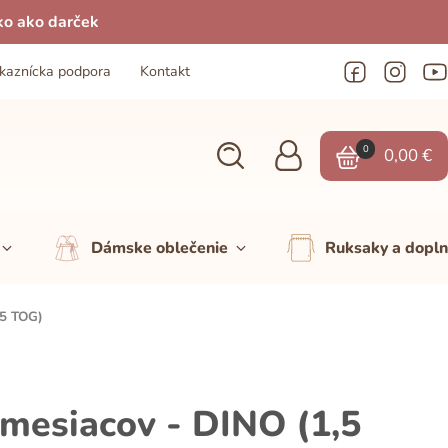
ko ako darček
kaznícka podpora
Kontakt
0
0,00
€
Dámske oblečenie
Ruksaky a dopl
,5 TOG)
mesiacov - DINO (1,5