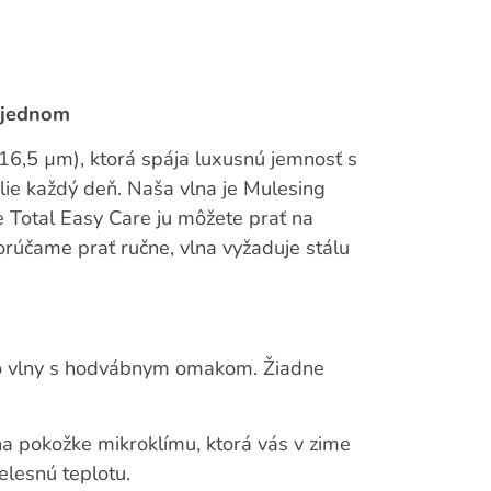
 jednom
16,5 µm), ktorá spája luxusnú jemnosť s
ie každý deň. Naša vlna je Mulesing
e Total Easy Care ju môžete prať na
rúčame prať ručne, vlna vyžaduje stálu
no vlny s hodvábnym omakom. Žiadne
na pokožke mikroklímu, ktorá vás v zime
elesnú teplotu.