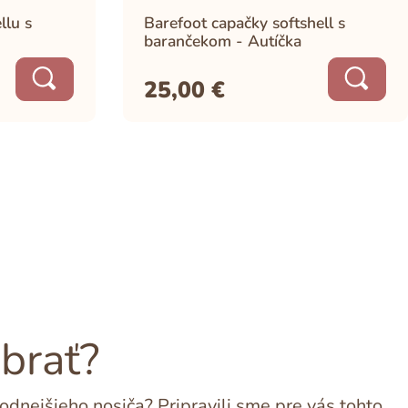
llu s
Barefoot capačky softshell s
barančekom - Autíčka
25,00
€
ybrať?
dnejšieho nosiča? Pripravili sme pre vás tohto