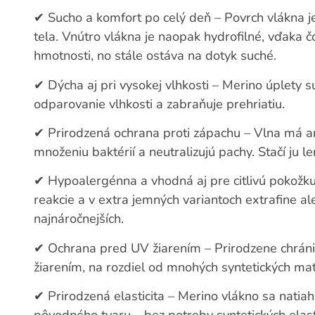
✔
Sucho a komfort po celý deň – Povrch vlákna j
tela. Vnútro vlákna je naopak hydrofilné, vďaka 
hmotnosti, no stále ostáva na dotyk suché.
✔
Dýcha aj pri vysokej vlhkosti – Merino úplety 
odparovanie vlhkosti a zabraňuje prehriatiu.
✔
Prirodzená ochrana proti zápachu – Vlna má ant
množeniu baktérií a neutralizujú pachy. Stačí ju le
✔
Hypoalergénna a vhodná aj pre citlivú pokožku
reakcie a v extra jemných variantoch extrafine al
najnáročnejších.
✔
Ochrana pred UV žiarením – Prirodzene chrán
žiarením, na rozdiel od mnohých syntetických mat
✔
Prirodzená elasticita – Merino vlákno sa natia