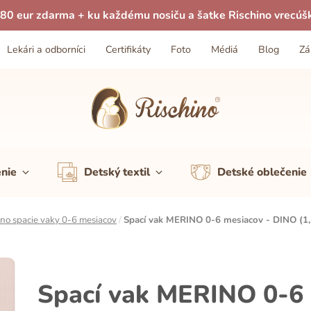
80 eur zdarma + ku každému nosiču a šatke Rischino vrecúš
Lekári a odborníci
Certifikáty
Foto
Médiá
Blog
Zá
enie
Detský textil
Detské oblečenie
no spacie vaky 0-6 mesiacov
/
Spací vak MERINO 0-6 mesiacov - DINO (1
Spací vak MERINO 0-6 