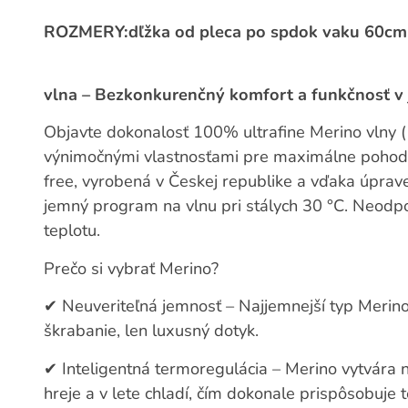
ROZMERY:dľžka od pleca po spdok vaku 60cm
vlna – Bezkonkurenčný komfort a funkčnosť v
Objavte dokonalosť 100% ultrafine Merino vlny (
výnimočnými vlastnosťami pre maximálne pohodl
free, vyrobená v Českej republike a vďaka úprav
jemný program na vlnu pri stálych 30 °C. Neodpo
teplotu.
Prečo si vybrať Merino?
✔
Neuveriteľná jemnosť – Najjemnejší typ Meri
škrabanie, len luxusný dotyk.
✔
Inteligentná termoregulácia – Merino vytvára 
hreje a v lete chladí, čím dokonale prispôsobuje t