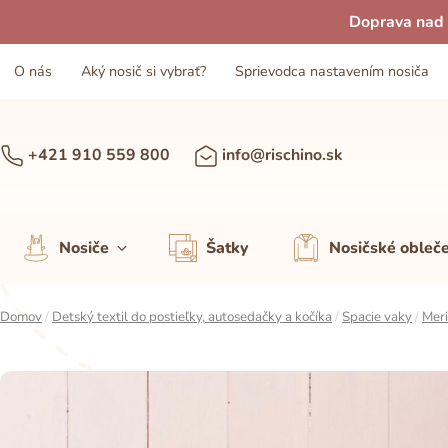
Doprava nad 
O nás
Aký nosič si vybrať?
Sprievodca nastavením nosiča
+421 910 559 800
info@rischino.sk
Nosiče
Šatky
Nosičské obleč
Domov
/
Detský textil do postieľky, autosedačky a kočíka
/
Spacie vaky
/
Meri