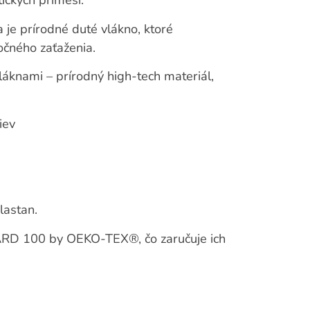
ických prímesí.
 je prírodné duté vlákno, ktoré
očného zaťaženia.
láknami – prírodný high-tech materiál,
iev
lastan.
DARD 100 by OEKO-TEX®, čo zaručuje ich