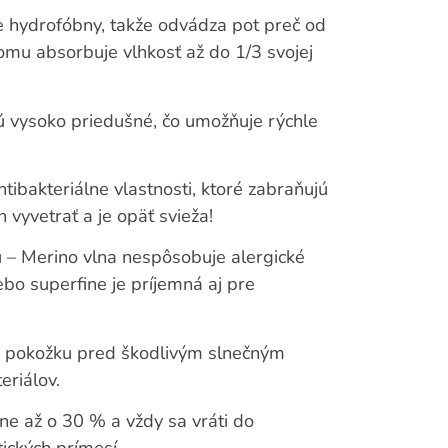
e hydrofóbny, takže odvádza pot preč od
čomu absorbuje vlhkosť až do 1/3 svojej
sú vysoko priedušné, čo umožňuje rýchle
ibakteriálne vlastnosti, ktoré zabraňujú
n vyvetrať a je opäť svieža!
 – Merino vlna nespôsobuje alergické
ebo superfine je príjemná aj pre
i pokožku pred škodlivým slnečným
eriálov.
hne až o 30 % a vždy sa vráti do