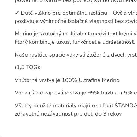
pôvodného tvaru – bez potreby syntetických elast
✔
Duté vlákno pre optimálnu izoláciu – Ovčia vlna
poskytuje výnimočné izolačné vlastnosti bez zbyt
Merino je skutočný multitalent medzi textilnými v
ktorý kombinuje luxus, funkčnosť a udržateľnosť.
Naše rastúce spacie vaky sú zložené z dvoch vrst
(1,5 TOG):
Vnútorná vrstva je 100% Ultrafine Merino
Vonkajšia dizajnová vrstva je 95% bavlna a 5% e
Všetky použité materiály majú certifikát ŠTAN
zdravotnú nezávadnosť pre deti do 3 rokov.