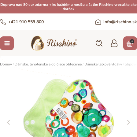
Doprava nad 80 eur zdarma + ku každému nosiču a šatke Rischino vrecúško ako
darček
+421 910 559 800
info@rischino.sk
0
Domov
/
Dámske, tehotenské a dojčiace oblečenie
/
Dámske látkové vložky
/
Slipové