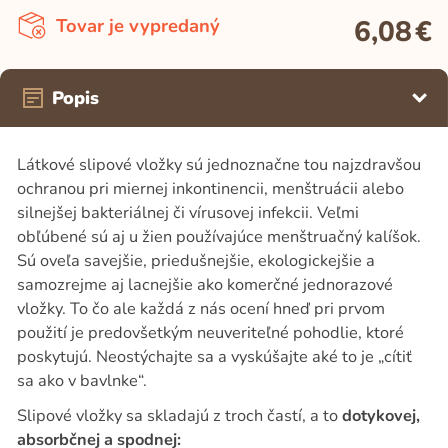
6,08
€
Tovar je vypredaný
Popis
Látkové slipové vložky sú jednoznačne tou najzdravšou
ochranou pri miernej inkontinencii, menštruácii alebo
silnejšej bakteriálnej či vírusovej infekcii. Veľmi
obľúbené sú aj u žien používajúce menštruačný kalíšok.
Sú oveľa savejšie, priedušnejšie, ekologickejšie a
samozrejme aj lacnejšie ako komerčné jednorazové
vložky. To čo ale každá z nás ocení hneď pri prvom
použití je predovšetkým neuveriteľné pohodlie, ktoré
poskytujú. Neostýchajte sa a vyskúšajte aké to je „cítiť
sa ako v bavlnke“.
Slipové vložky sa skladajú z troch častí, a to
dotykovej,
absorbčnej a spodnej: