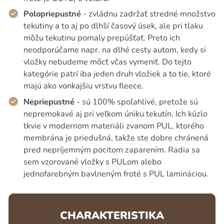
Polopriepustné
- zvládnu zadržať stredné množstvo
tekutiny a to aj po dlhší časový úsek, ale pri tlaku
môžu tekutinu pomaly prepúšťať. Preto ich
neodporúčame napr. na dlhé cesty autom, kedy si
vložky nebudeme môcť včas vymeniť. Do tejto
kategórie patrí iba jeden druh vložiek a to tie, ktoré
majú ako vonkajšiu vrstvu fleece.
Nepriepustné
- sú 100% spoľahlivé, pretože sú
nepremokavé aj pri veľkom úniku tekutín. Ich kúzlo
tkvie v modernom materiáli zvanom PUL, ktorého
membrána je priedušná, takže ste dobre chránená
pred nepríjemným pocitom zaparením. Radia sa
sem vzorované vložky s PULom alebo
jednofarebným bavlneným froté s PUL lamináciou.
CHARAKTERISTIKA