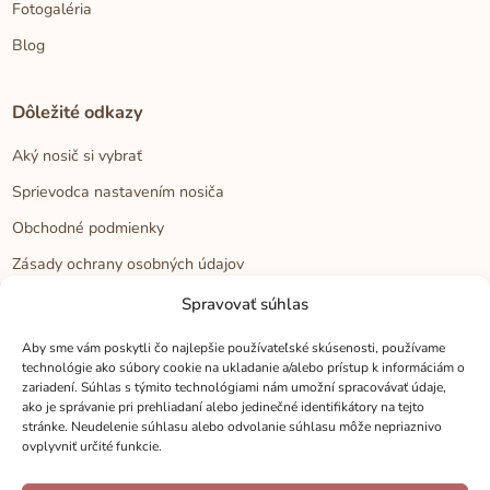
Fotogaléria
Blog
Dôležité odkazy
Aký nosič si vybrať
Sprievodca nastavením nosiča
Obchodné podmienky
Zásady ochrany osobných údajov
Reklamačný poriadok
Spravovať súhlas
Cookies
Aby sme vám poskytli čo najlepšie používateľské skúsenosti, používame
technológie ako súbory cookie na ukladanie a/alebo prístup k informáciám o
zariadení. Súhlas s týmito technológiami nám umožní spracovávať údaje,
Kontakt
ako je správanie pri prehliadaní alebo jedinečné identifikátory na tejto
stránke. Neudelenie súhlasu alebo odvolanie súhlasu môže nepriaznivo
Kontakt
ovplyvniť určité funkcie.
Zákaznícka podpora