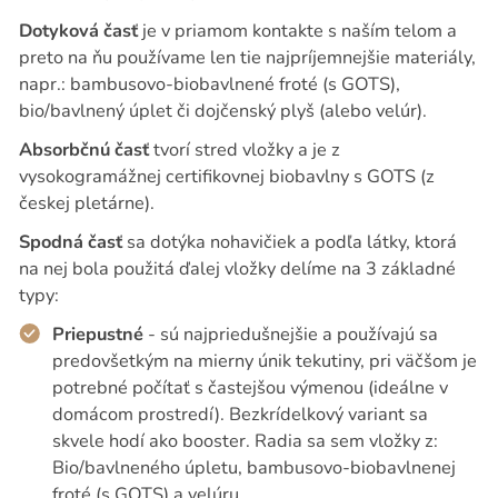
Dotyková časť
je v priamom kontakte s naším telom a
preto na ňu používame len tie najpríjemnejšie materiály,
napr.: bambusovo-biobavlnené froté (s GOTS),
bio/bavlnený úplet či dojčenský plyš (alebo velúr).
Absorbčnú časť
tvorí stred vložky a je z
vysokogramážnej certifikovnej biobavlny s GOTS (z
českej pletárne).
Spodná časť
sa dotýka nohavičiek a podľa látky, ktorá
na nej bola použitá ďalej vložky delíme na 3 základné
typy:
Priepustné
- sú najpriedušnejšie a používajú sa
predovšetkým na mierny únik tekutiny, pri väčšom je
potrebné počítať s častejšou výmenou (ideálne v
domácom prostredí). Bezkrídelkový variant sa
skvele hodí ako booster. Radia sa sem vložky z:
Bio/bavlneného úpletu, bambusovo-biobavlnenej
froté (s GOTS) a velúru.