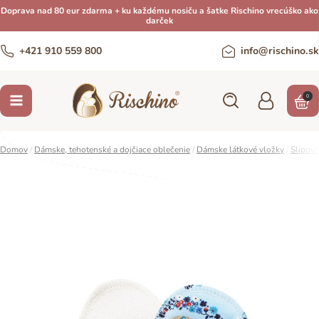
Doprava nad 80 eur zdarma + ku každému nosiču a šatke Rischino vrecúško ako
darček
+421 910 559 800
info@rischino.sk
0
Domov
/
Dámske, tehotenské a dojčiace oblečenie
/
Dámske látkové vložky
/
Slipové