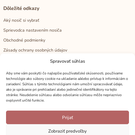
Dôležité odkazy
Aký nosič si vybrať
Sprievodca nastavením nosiča
Obchodné podmienky
Zásady ochrany osobných údajov
Reklamačný poriadok
Spravovať súhlas
Cookies
Aby sme vám poskytli čo najlepšie používateľské skúsenosti, používame
technológie ako súbory cookie na ukladanie a/alebo prístup k informáciám o
zariadení. Súhlas s týmito technológiami nám umožní spracovávať údaje,
Kontakt
ako je správanie pri prehliadaní alebo jedinečné identifikátory na tejto
stránke. Neudelenie súhlasu alebo odvolanie súhlasu môže nepriaznivo
Kontakt
ovplyvniť určité funkcie.
Zákaznícka podpora
Prijať
Veľkoobchod
Kamenné predajne
Zobraziť predvoľby