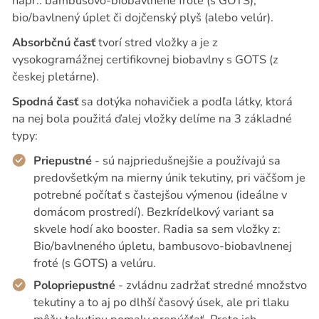
napr.: bambusovo-biobavlnené froté (s GOTS),
bio/bavlnený úplet či dojčenský plyš (alebo velúr).
Absorbčnú časť
tvorí stred vložky a je z
vysokogramážnej certifikovnej biobavlny s GOTS (z
českej pletárne).
Spodná časť
sa dotýka nohavičiek a podľa látky, ktorá
na nej bola použitá ďalej vložky delíme na 3 základné
typy:
Priepustné
- sú najpriedušnejšie a používajú sa
predovšetkým na mierny únik tekutiny, pri väčšom je
potrebné počítať s častejšou výmenou (ideálne v
domácom prostredí). Bezkrídelkový variant sa
skvele hodí ako booster. Radia sa sem vložky z:
Bio/bavlneného úpletu, bambusovo-biobavlnenej
froté (s GOTS) a velúru.
Polopriepustné
- zvládnu zadržať stredné množstvo
tekutiny a to aj po dlhší časový úsek, ale pri tlaku