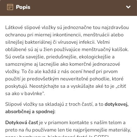
Popis
Látkové slipové vložky sú jednoznačne tou najzdravšou
ochranou pri miernej inkontinencii, menštruácii alebo
silnejšej bakteriálnej či vírusovej infekcii. Veľmi
obľúbené sú aj u žien používajúce menštruačný kalíšok.
Sú oveľa savejšie, priedušnejšie, ekologickejšie a
samozrejme aj lacnejšie ako komerčné jednorazové
vložky. To čo ale každá z nás ocení hneď pri prvom
použití je predovšetkým neuveriteľné pohodlie, ktoré
poskytujú. Neostýchajte sa a vyskúšajte aké to je „cítiť
sa ako v bavlnke“.
Slipové vložky sa skladajú z troch častí, a to
dotykovej,
absorbčnej a spodnej:
Dotyková časť
je v priamom kontakte s naším telom a
preto na ňu používame len tie najpríjemnejšie materiály,