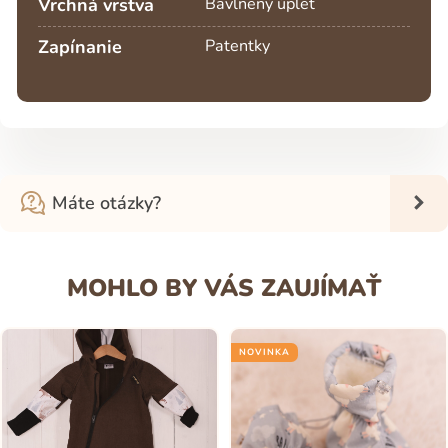
Vrchná vrstva
Bavlnený úplet
Zapínanie
Patentky
Máte otázky?
MOHLO BY VÁS ZAUJÍMAŤ
NOVINKA