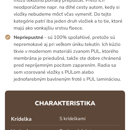
môžu tekutinu pomaly prepúšťať. Preto ich
neodporúčame napr. na dlhé cesty autom, kedy si
vložky nebudeme môcť včas vymeniť. Do tejto
kategórie patrí iba jeden druh vložiek a to tie, ktoré
majú ako vonkajšiu vrstvu fleece.
Nepriepustné
- sú 100% spoľahlivé, pretože sú
nepremokavé aj pri veľkom úniku tekutín. Ich kúzlo
tkvie v modernom materiáli zvanom PUL, ktorého
membrána je priedušná, takže ste dobre chránená
pred nepríjemným pocitom zaparením. Radia sa
sem vzorované vložky s PULom alebo
jednofarebným bavlneným froté s PUL lamináciou.
CHARAKTERISTIKA
Krídelka
S krídelkami