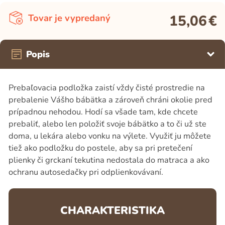
15,06
€
Tovar je vypredaný
Popis
Prebaľovacia podložka zaistí vždy čisté prostredie na
prebalenie Vášho bábätka a zároveň chráni okolie pred
prípadnou nehodou. Hodí sa všade tam, kde chcete
prebaliť, alebo len položiť svoje bábätko a to či už ste
doma, u lekára alebo vonku na výlete. Využiť ju môžete
tiež ako podložku do postele, aby sa pri pretečení
plienky či grckaní tekutina nedostala do matraca a ako
ochranu autosedačky pri odplienkovávaní.
CHARAKTERISTIKA