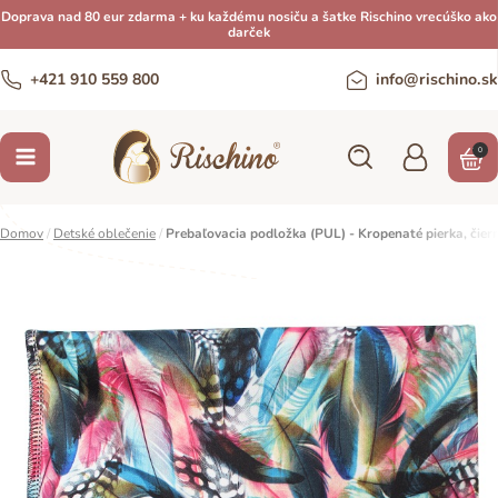
Doprava nad 80 eur zdarma + ku každému nosiču a šatke Rischino vrecúško ako
darček
+421 910 559 800
info@rischino.sk
0
Domov
/
Detské oblečenie
/
Prebaľovacia podložka (PUL) - Kropenaté pierka, čiern