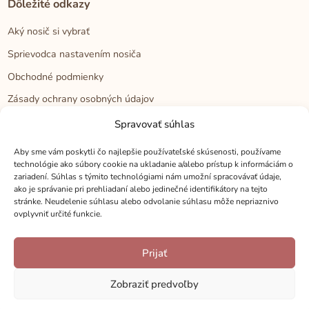
Dôležité odkazy
Aký nosič si vybrať
Sprievodca nastavením nosiča
Obchodné podmienky
Zásady ochrany osobných údajov
Reklamačný poriadok
Spravovať súhlas
Cookies
Aby sme vám poskytli čo najlepšie používateľské skúsenosti, používame
technológie ako súbory cookie na ukladanie a/alebo prístup k informáciám o
zariadení. Súhlas s týmito technológiami nám umožní spracovávať údaje,
Kontakt
ako je správanie pri prehliadaní alebo jedinečné identifikátory na tejto
stránke. Neudelenie súhlasu alebo odvolanie súhlasu môže nepriaznivo
Kontakt
ovplyvniť určité funkcie.
Zákaznícka podpora
Prijať
Veľkoobchod
Kamenné predajne
Zobraziť predvoľby