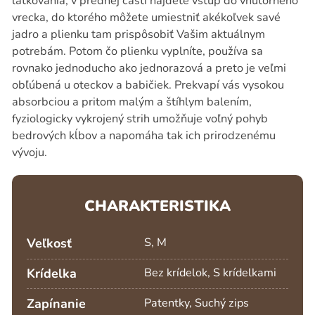
látkovania, v prednej časti nájdete vstup do vnútorného
vrecka, do ktorého môžete umiestniť akékoľvek savé
jadro a plienku tam prispôsobiť Vašim aktuálnym
potrebám. Potom čo plienku vyplníte, používa sa
rovnako jednoducho ako jednorazová a preto je veľmi
obľúbená u oteckov a babičiek. Prekvapí vás vysokou
absorbciou a pritom malým a štíhlym balením,
fyziologicky vykrojený strih umožňuje voľný pohyb
bedrových kĺbov a napomáha tak ich prirodzenému
vývoju.
CHARAKTERISTIKA
Veľkosť
S, M
Krídelka
Bez krídelok, S krídelkami
Zapínanie
Patentky, Suchý zips