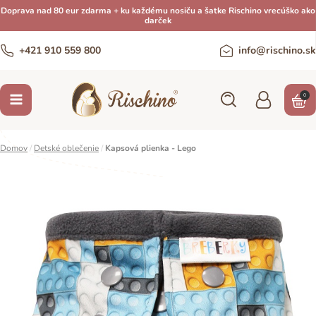
Doprava nad 80 eur zdarma + ku každému nosiču a šatke Rischino vrecúško ako
darček
+421 910 559 800
info@rischino.sk
0
Domov
/
Detské oblečenie
/
Kapsová plienka - Lego