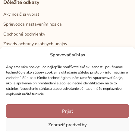
Dôležité odkazy
Aký nosič si vybrať
Sprievodca nastavením nosiča
Obchodné podmienky
Zásady ochrany osobných údajov
Reklamačný poriadok
Spravovať súhlas
Cookies
Aby sme vám poskytli čo najlepšie používateľské skúsenosti, používame
technológie ako súbory cookie na ukladanie a/alebo prístup k informáciám o
zariadení. Súhlas s týmito technológiami nám umožní spracovávať údaje,
Kontakt
ako je správanie pri prehliadaní alebo jedinečné identifikátory na tejto
stránke. Neudelenie súhlasu alebo odvolanie súhlasu môže nepriaznivo
Kontakt
ovplyvniť určité funkcie.
Zákaznícka podpora
Prijať
Veľkoobchod
Kamenné predajne
Zobraziť predvoľby