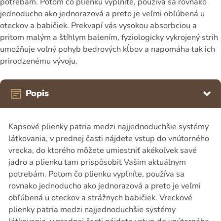
potrebám. Potom čo plienku vyplníte, používa sa rovnako
jednoducho ako jednorazová a preto je veľmi obľúbená u
oteckov a babičiek. Prekvapí vás vysokou absorbciou a
pritom malým a štíhlym balením, fyziologicky vykrojený strih
umožňuje voľný pohyb bedrových kĺbov a napomáha tak ich
prirodzenému vývoju.
Popis
Kapsové plienky patria medzi najjednoduchšie systémy
látkovania, v prednej časti nájdete vstup do vnútorného
vrecka, do ktorého môžete umiestniť akékoľvek savé
jadro a plienku tam prispôsobiť Vašim aktuálnym
potrebám. Potom čo plienku vyplníte, používa sa
rovnako jednoducho ako jednorazová a preto je veľmi
obľúbená u oteckov a strážnych babičiek. Vreckové
plienky patria medzi najjednoduchšie systémy