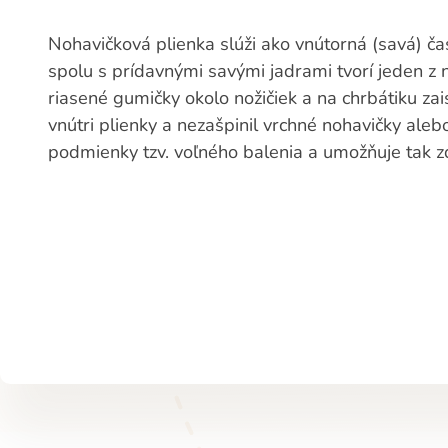
Nohavičková plienka slúži ako vnútorná (savá) čas
spolu s prídavnými savými jadrami tvorí jeden z 
riasené gumičky okolo nožičiek a na chrbátiku zai
vnútri plienky a nezašpinil vrchné nohavičky alebo
podmienky tzv. voľného balenia a umožňuje tak z