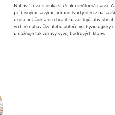
Nohavičková plienka slúži ako vnútorná (savá) ča
prídavnými savými jadrami tvorí jeden z najsavš
okolo nožičiek a na chrbátiku zaisťujú, aby obsah 
vrchné nohavičky alebo oblečenie. Fyziologický s
umožňuje tak zdravý vývoj bedrových kĺbov.