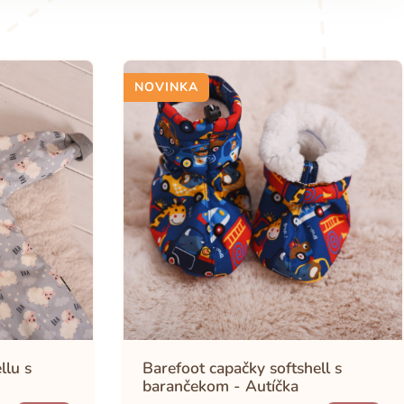
NOVINKA
llu s
Barefoot capačky softshell s
barančekom - Autíčka