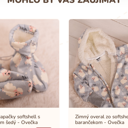
MOHLO BY VÁS ZAUJÍMAŤ
apačky softshell s
Zimný overal zo softshe
m šedý - Ovečka
barančekom - Ovečka