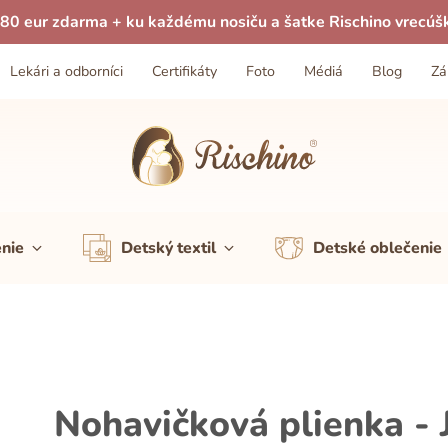
80 eur zdarma + ku každému nosiču a šatke Rischino vrecúš
Lekári a odborníci
Certifikáty
Foto
Médiá
Blog
Zá
enie
Detský textil
Detské oblečenie
Nohavičková plienka - J