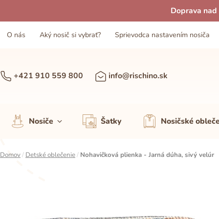
Doprava nad 
O nás
Aký nosič si vybrať?
Sprievodca nastavením nosiča
+421 910 559 800
info@rischino.sk
Nosiče
Šatky
Nosičské obleč
Domov
/
Detské oblečenie
/
Nohavičková plienka - Jarná dúha, sivý velúr