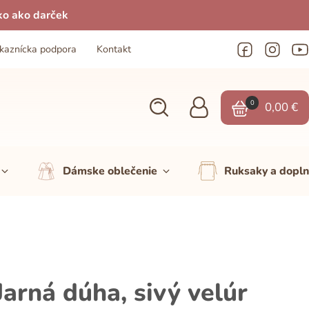
ko ako darček
kaznícka podpora
Kontakt
0
0,00
€
Dámske oblečenie
Ruksaky a dopl
arná dúha, sivý velúr