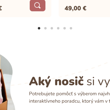
€
49,00
€
Aký nosič
si v
Potrebujete pomôcť s výberom najvho
interaktívneho poradcu, ktorý vám v 