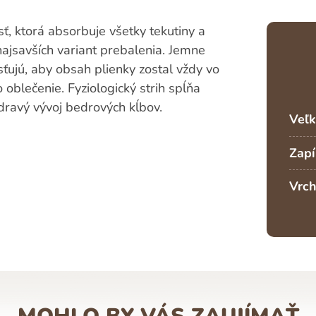
ť, ktorá absorbuje všetky tekutiny a
najsavších variant prebalenia. Jemne
sťujú, aby obsah plienky zostal vždy vo
 oblečenie. Fyziologický strih spĺňa
dravý vývoj bedrových kĺbov.
Veľk
Zapí
Vrch