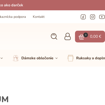
ko ako darček
kaznícka podpora
Kontakt
0
0,00
€
Dámske oblečenie
Ruksaky a dopl
UM