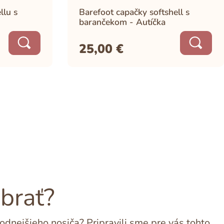
llu s
Barefoot capačky softshell s
barančekom - Autíčka
25,00
€
ybrať?
dnejšieho nosiča? Pripravili sme pre vás tohto