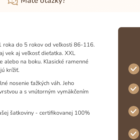
Máte otázky?
roka do 5 rokov od veľkosti 86-116.
aj vek aj veľkosť dieťatka. XXL
e alebo na boku. Klasické ramenné
 krížiť.
lné nosenie ťažkých váh. Jeho
u vrstvou a s vnútorným vymäkčením
ašej šatkoviny - certifikovanej 100%