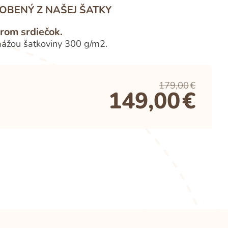
OBENÝ Z NAŠEJ ŠATKY
orom srdiečok.
amážou šatkoviny 300 g/m2.
179,00
€
149,00
€