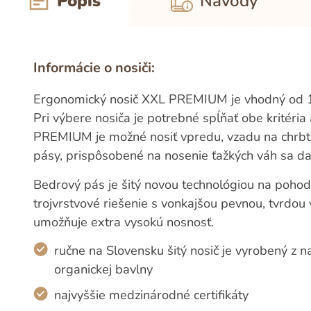
Popis
Návody
Informácie o nosiči:
Ergonomický nosič XXL PREMIUM je vhodný od 1 
Pri výbere nosiča je potrebné spĺňať obe kritéria 
PREMIUM je možné nosiť vpredu, vzadu na chrbt
pásy, prispôsobené na nosenie ťažkých váh sa dajú
Bedrový pás je šitý novou technológiou na pohod
trojvrstvové riešenie s vonkajšou pevnou, tvrdo
umožňuje extra vysokú nosnosť.
ručne na Slovensku šitý nosič je vyrobený z n
organickej bavlny
najvyššie medzinárodné certifikáty