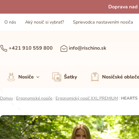
Doprava nad 
O nás
Aký nosič si vybrať?
Sprievodca nastavením nosiča
+421 910 559 800
info@rischino.sk
Nosiče
Šatky
Nosičské obleč
Domov
/
Ergonomické nosiče
/
Ergonomický nosič XXL PREMIUM
/
HEARTS 