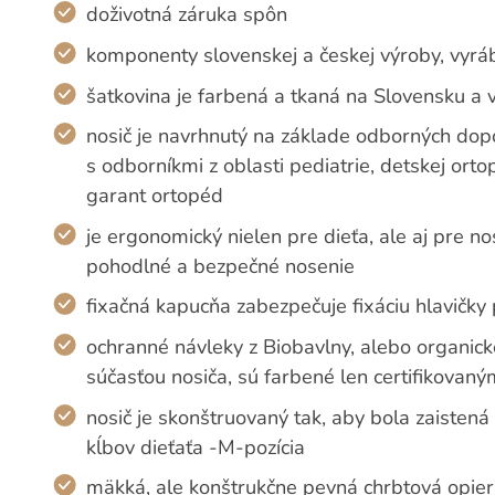
doživotná záruka spôn
komponenty slovenskej a českej výroby, vyr
šatkovina je farbená a tkaná na Slovensku a 
nosič je navrhnutý na základe odborných dopo
s odborníkmi z oblasti pediatrie, detskej ort
garant ortopéd
je ergonomický nielen pre dieťa, ale aj pre n
pohodlné a bezpečné nosenie
fixačná kapucňa zabezpečuje fixáciu hlavičky 
ochranné návleky z Biobavlny, alebo organic
súčasťou nosiča, sú farbené len certifikovaný
nosič je skonštruovaný tak, aby bola zaisten
kĺbov dieťaťa -M-pozícia
mäkká, ale konštrukčne pevná chrbtová opier