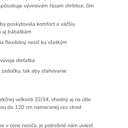
rispôsobuje vývinovým fázam chrbtice, čím
aby poskytovala komfort a väčšiu
o aj bábätkám
ia flexibilný nosič ku všetkým
vývoja dieťatka
zadočku, tak aby sťahovanie
ekčnej veľkosti 32/34, vhodný aj na útle
rou do 120 cm nameranej cez stred
me v cene nosiča, je potrebné nám uviesť