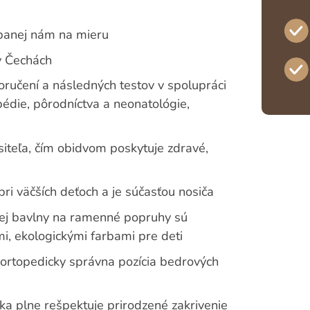
ábanej nám na mieru
v Čechách
ručení a následných testov v spolupráci
opédie, pôrodníctva a neonatológie,
ositeľa, čím obidvom poskytuje zdravé,
pri väčších deťoch a je súčasťou nosiča
kej bavlny na ramenné popruhy sú
mi, ekologickými farbami pre deti
á ortopedicky správna pozícia bedrových
ka plne rešpektuje prirodzené zakrivenie