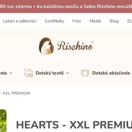
80 eur zdarma + ku každému nosiču a šatke Rischino vrecúš
Lekári a odborníci
Certifikáty
Foto
Médiá
Blog
Zá
enie
Detský textil
Detské oblečenie
- XXL PREMIUM
HEARTS - XXL PREMI