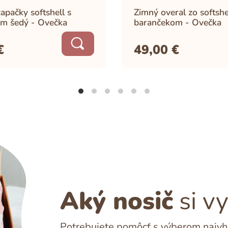
apačky softshell s
Zimný overal zo softshe
m šedý - Ovečka
barančekom - Ovečka
€
49,00
€
Aký nosič
si v
Potrebujete pomôcť s výberom najvho