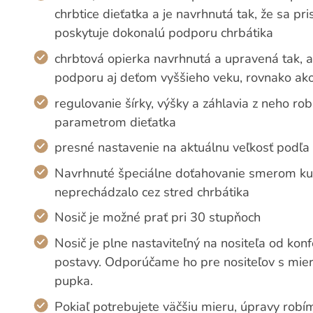
chrbtice dieťatka a je navrhnutá tak, že sa p
poskytuje dokonalú podporu chrbátika
chrbtová opierka navrhnutá a upravená tak, 
podporu aj deťom vyššieho veku, rovnako ak
regulovanie šírky, výšky a záhlavia z neho rob
parametrom dieťatka
presné nastavenie na aktuálnu veľkosť podľa 
Navrhnuté špeciálne doťahovanie smerom ku 
neprechádzalo cez stred chrbátika
Nosič je možné prať pri 30 stupňoch
Nosič je plne nastaviteľný na nositeľa od konf
postavy. Odporúčame ho pre nositeľov s mie
pupka.
Pokiaľ potrebujete väčšiu mieru, úpravy robí