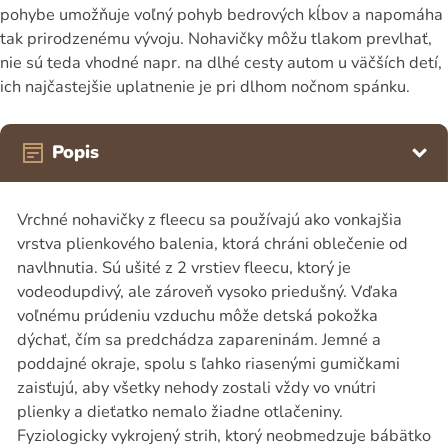
pohybe umožňuje voľný pohyb bedrových kĺbov a napomáha
tak prirodzenému vývoju. Nohavičky môžu tlakom prevlhať,
nie sú teda vhodné napr. na dlhé cesty autom u väčších detí,
ich najčastejšie uplatnenie je pri dlhom nočnom spánku.
Popis
Vrchné nohavičky z fleecu sa používajú ako vonkajšia
vrstva plienkového balenia, ktorá chráni oblečenie od
navlhnutia. Sú ušité z 2 vrstiev fleecu, ktorý je
vodeodupdivý, ale zároveň vysoko priedušný. Vďaka
voľnému prúdeniu vzduchu môže detská pokožka
dýchať, čím sa predchádza zapareninám. Jemné a
poddajné okraje, spolu s ľahko riasenými gumičkami
zaisťujú, aby všetky nehody zostali vždy vo vnútri
plienky a dieťatko nemalo žiadne otlačeniny.
Fyziologicky vykrojený strih, ktorý neobmedzuje bábätko