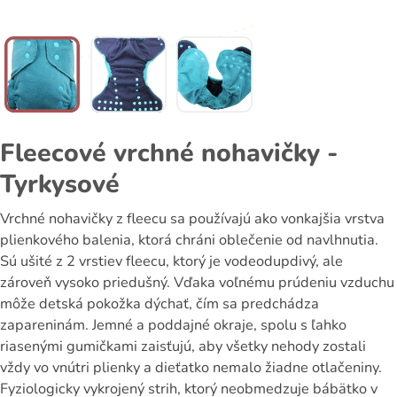
Fleecové vrchné nohavičky -
Tyrkysové
Vrchné nohavičky z fleecu sa používajú ako vonkajšia vrstva
plienkového balenia, ktorá chráni oblečenie od navlhnutia.
Sú ušité z 2 vrstiev fleecu, ktorý je vodeodupdivý, ale
zároveň vysoko priedušný. Vďaka voľnému prúdeniu vzduchu
môže detská pokožka dýchať, čím sa predchádza
zapareninám. Jemné a poddajné okraje, spolu s ľahko
riasenými gumičkami zaisťujú, aby všetky nehody zostali
vždy vo vnútri plienky a dieťatko nemalo žiadne otlačeniny.
Fyziologicky vykrojený strih, ktorý neobmedzuje bábätko v