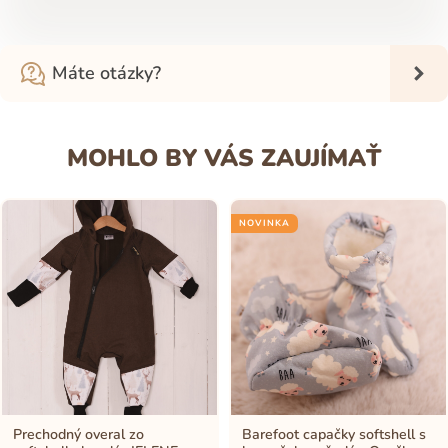
Máte otázky?
MOHLO BY VÁS ZAUJÍMAŤ
NOVINKA
Prechodný overal zo
Barefoot capačky softshell s