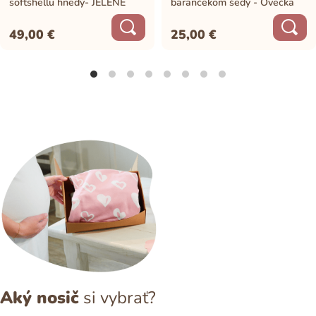
softshellu hnedý- JELENE
barančekom šedý - Ovečka
49,00
€
25,00
€
Aký nosič
si vybrať?