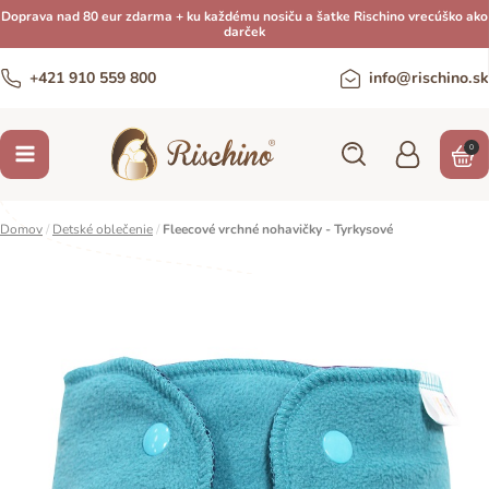
Doprava nad 80 eur zdarma + ku každému nosiču a šatke Rischino vrecúško ako
darček
+421 910 559 800
info@rischino.sk
0
Domov
/
Detské oblečenie
/
Fleecové vrchné nohavičky - Tyrkysové