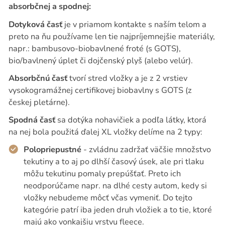
absorbčnej a spodnej:
Dotyková časť
je v priamom kontakte s naším telom a
preto na ňu používame len tie najpríjemnejšie materiály,
napr.: bambusovo-biobavlnené froté (s GOTS),
bio/bavlnený úplet či dojčenský plyš (alebo velúr).
Absorbčnú časť
tvorí stred vložky a je z 2 vrstiev
vysokogramážnej certifikovej biobavlny s GOTS (z
českej pletárne).
Spodná časť
sa dotýka nohavičiek a podľa látky, ktorá
na nej bola použitá ďalej XL vložky delíme na 2 typy:
Polopriepustné
- zvládnu zadržať väčšie množstvo
tekutiny a to aj po dlhší časový úsek, ale pri tlaku
môžu tekutinu pomaly prepúšťať. Preto ich
neodporúčame napr. na dlhé cesty autom, kedy si
vložky nebudeme môcť včas vymeniť. Do tejto
kategórie patrí iba jeden druh vložiek a to tie, ktoré
majú ako vonkajšiu vrstvu fleece.