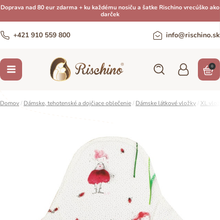
Doprava nad 80 eur zdarma + ku každému nosiču a šatke Rischino vrecúško ako
darček
+421 910 559 800
info@rischino.sk
0
Domov
/
Dámske, tehotenské a dojčiace oblečenie
/
Dámske látkové vložky
/
XL vlo