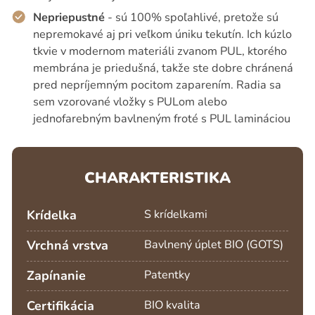
Nepriepustné
- sú 100% spoľahlivé, pretože sú
nepremokavé aj pri veľkom úniku tekutín. Ich kúzlo
tkvie v modernom materiáli zvanom PUL, ktorého
membrána je priedušná, takže ste dobre chránená
pred nepríjemným pocitom zaparením. Radia sa
sem vzorované vložky s PULom alebo
jednofarebným bavlneným froté s PUL lamináciou
CHARAKTERISTIKA
Krídelka
S krídelkami
Vrchná vrstva
Bavlnený úplet BIO (GOTS)
Zapínanie
Patentky
Certifikácia
BIO kvalita