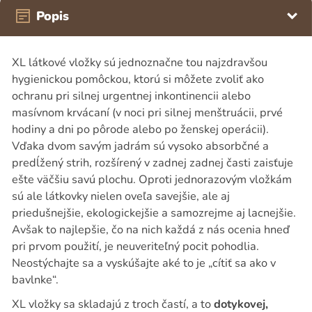
Popis
XL látkové vložky sú jednoznačne tou najzdravšou
hygienickou pomôckou, ktorú si môžete zvoliť ako
ochranu pri silnej urgentnej inkontinencii alebo
masívnom krvácaní (v noci pri silnej menštruácii, prvé
hodiny a dni po pôrode alebo po ženskej operácii).
Vďaka dvom savým jadrám sú vysoko absorbčné a
predĺžený strih, rozšírený v zadnej zadnej časti zaisťuje
ešte väčšiu savú plochu. Oproti jednorazovým vložkám
sú ale látkovky nielen oveľa savejšie, ale aj
priedušnejšie, ekologickejšie a samozrejme aj lacnejšie.
Avšak to najlepšie, čo na nich každá z nás ocenia hneď
pri prvom použití, je neuveriteľný pocit pohodlia.
Neostýchajte sa a vyskúšajte aké to je „cítiť sa ako v
bavlnke“.
XL vložky sa skladajú z troch častí, a to
dotykovej,