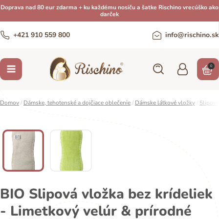
Doprava nad 80 eur zdarma + ku každému nosiču a šatke Rischino vrecúško ako
darček
+421 910 559 800
info@rischino.sk
0
Domov
/
Dámske, tehotenské a dojčiace oblečenie
/
Dámske látkové vložky
/
Slipové
BIO Slipová vložka bez krídeliek
- Limetkový velúr & prírodné