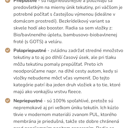
Priepustné
- sú najpriedušnejšie a používajú sa
predovšetkým na mierny únik tekutiny, pri väčšom je
potrebné počítať s častejšou výmenou (ideálne v
domácom prostredí). Bezkrídelkový variant sa
skvele hodí ako booster. Radia sa sem vložky z:
Bio/bavlneného úpletu, bambusovo-biobavlnenej
froté (s GOTS) a velúru.
Polopriepustné
- zvládnu zadržať stredné množstvo
tekutiny a to aj po dlhší časový úsek, ale pri tlaku
môžu tekutinu pomaly prepúšťať. Preto ich
neodporúčame napr. na dlhé cesty autom, kedy si
vložky nebudeme môcť včas vymeniť. Do tejto
kategórie patrí iba jeden druh vložiek a to tie, ktoré
majú ako vonkajšiu vrstvu fleece.
Nepriepustné
- sú 100% spoľahlivé, pretože sú
nepremokavé aj pri veľkom úniku tekutín. Ich kúzlo
tkvie v modernom materiáli zvanom PUL, ktorého
membrána je priedušná, takže ste dobre chránená