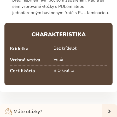
pred nepríjemným pocitom zaparením. Radia sa
sem vzorované vložky s PULom alebo
jednofarebným bavlneným froté s PUL lamináciou.
CHARAKTERISTIKA
Krídelka
Bez krídelok
Vrchná vrstva
Velúr
Certifikácia
BIO kvalita
Máte otázky?