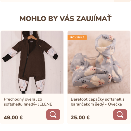
MOHLO BY VÁS ZAUJÍMAŤ
NOVINKA
Prechodný overal zo
Barefoot capačky softshell s
softshellu hnedý- JELENE
barančekom šedý - Ovečka
49,00
€
25,00
€