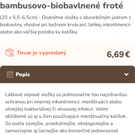
bambusovo-biobavlnené froté
(20 x 5,5-6,5cm) - Diskrétne vložky s absorbčným jadrom z
biobavlny, vhodné pri bežnom krvácaní, ľahkej inkontinencii
alebo ako väčšia poistka ku kalíšku.
6,69
€
Tovar je vypredaný
Popis
Látkové slipové vložky sú jednoznačne tou najzdravšou
ochranou pri miernej inkontinencii, menštruácii alebo
silnejšej bakteriálnej či vírusovej infekcii. Veľmi
obľúbené sú aj u žien používajúce menštruačný kalíšok.
Sú oveľa savejšie, priedušnejšie, ekologickejšie a
samozrejme aj lacnejšie ako komerčné jednorazové