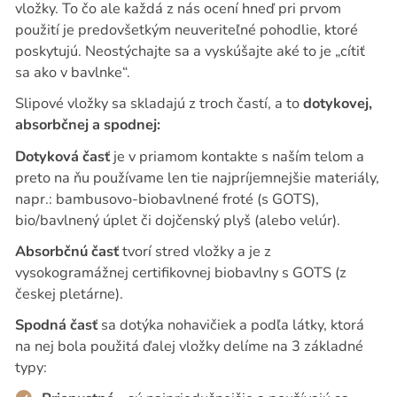
vložky. To čo ale každá z nás ocení hneď pri prvom
použití je predovšetkým neuveriteľné pohodlie, ktoré
poskytujú. Neostýchajte sa a vyskúšajte aké to je „cítiť
sa ako v bavlnke“.
Slipové vložky sa skladajú z troch častí, a to
dotykovej,
absorbčnej a spodnej:
Dotyková časť
je v priamom kontakte s naším telom a
preto na ňu používame len tie najpríjemnejšie materiály,
napr.: bambusovo-biobavlnené froté (s GOTS),
bio/bavlnený úplet či dojčenský plyš (alebo velúr).
Absorbčnú časť
tvorí stred vložky a je z
vysokogramážnej certifikovnej biobavlny s GOTS (z
českej pletárne).
Spodná časť
sa dotýka nohavičiek a podľa látky, ktorá
na nej bola použitá ďalej vložky delíme na 3 základné
typy: