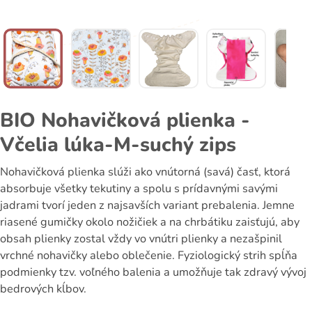
BIO Nohavičková plienka -
Včelia lúka-M-suchý zips
Nohavičková plienka slúži ako vnútorná (savá) časť, ktorá
absorbuje všetky tekutiny a spolu s prídavnými savými
jadrami tvorí jeden z najsavších variant prebalenia. Jemne
riasené gumičky okolo nožičiek a na chrbátiku zaisťujú, aby
obsah plienky zostal vždy vo vnútri plienky a nezašpinil
vrchné nohavičky alebo oblečenie. Fyziologický strih spĺňa
podmienky tzv. voľného balenia a umožňuje tak zdravý vývoj
bedrových kĺbov.