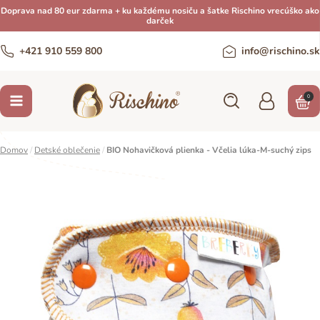
Doprava nad 80 eur zdarma + ku každému nosiču a šatke Rischino vrecúško ako
darček
+421 910 559 800
info@rischino.sk
0
Domov
/
Detské oblečenie
/
BIO Nohavičková plienka - Včelia lúka-M-suchý zips