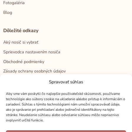
Fotogaléria
Blog
Dôležité odkazy
Aký nosič si vybrať
Sprievodca nastavením nosiča
Obchodné podmienky
Zásady ochrany osobných údajov
Reklamačný poriadok
Spravovať súhlas
Cookies
Aby sme vám poskytli čo najlepšie používateľské skúsenosti, používame
technológie ako súbory cookie na ukladanie a/alebo prístup k informáciám o
zariadení. Súhlas s týmito technológiami nám umožní spracovávať údaje,
Kontakt
ako je správanie pri prehliadaní alebo jedinečné identifikátory na tejto
stránke. Neudelenie súhlasu alebo odvolanie súhlasu môže nepriaznivo
Kontakt
ovplyvniť určité funkcie.
Zákaznícka podpora