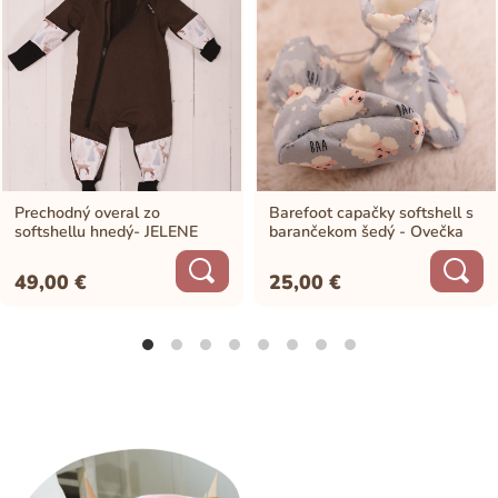
Prechodný overal zo
Barefoot capačky softshell s
softshellu hnedý- JELENE
barančekom šedý - Ovečka
49,00
€
25,00
€