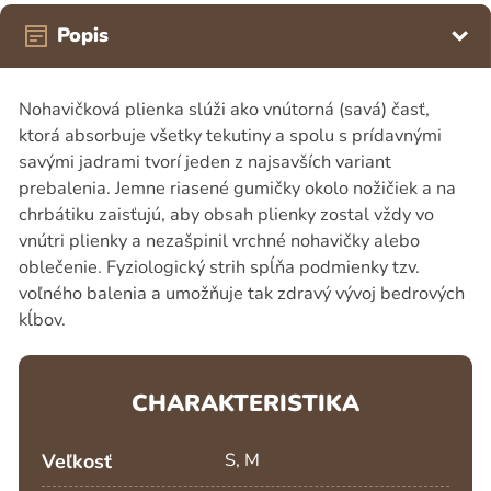
Popis
Nohavičková plienka slúži ako vnútorná (savá) časť,
ktorá absorbuje všetky tekutiny a spolu s prídavnými
savými jadrami tvorí jeden z najsavších variant
prebalenia. Jemne riasené gumičky okolo nožičiek a na
chrbátiku zaisťujú, aby obsah plienky zostal vždy vo
vnútri plienky a nezašpinil vrchné nohavičky alebo
oblečenie. Fyziologický strih spĺňa podmienky tzv.
voľného balenia a umožňuje tak zdravý vývoj bedrových
kĺbov.
CHARAKTERISTIKA
Veľkosť
S, M