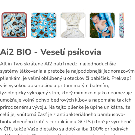
Ai2 BIO - Veselí psíkovia
All in Two skrátene AI2 patrí medzi najjednoduchšie
systémy látkovania a pretože je najpodobnejší jednorazovým
plienkám, je veľmi obľúbený u oteckov či babičiek. Prekvapí
vás vysokou absorbciou a pritom malým balením,
fyziologicky vykrojený strih, ktorý miminko nijako neomezuje
umožňuje voľný pohyb bedrových kĺbov a napomáha tak ich
prirodzenému vývoju. Na tejto plienke je úplne unikátna, že
celá jej vnútorná časť je z antibakteriálneho bambusovo-
biobavlneného froté s certifikáciou GOTS (ktoré je vyrobené
v ČR), takže Vaše dieťatko sa dotýka iba 100% prírodných