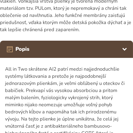
vlákien. Vonkajšia vrstva plienky je tvorená moderným
materiálom tzv. PULom, ktorý je nepremokavý a chráni tak
oblečenie od navlhnutia. Jeho funkčné membrány zaisťujú
priedušnosť, vďaka ktorým môže detská pokožka dýchať a je
tak lepšie chránená pred zaparením.
Popis
All in Two skrátene AI2 patrí medzi najjednoduchšie
systémy látkovania a pretože je najpodobnejší
jednorazovým plienkám, je veľmi obľúbený u oteckov či
babičiek. Prekvapí vás vysokou absorbciou a pritom
malým balením, fyziologicky vykrojený strih, ktorý
miminko nijako neomezuje umožňuje voľný pohyb
bedrových kĺbov a napomáha tak ich prirodzenému
vývoju. Na tejto plienke je úplne unikátna, že celá jej
vnútorná časť je z antibakteriálneho bambusovo-