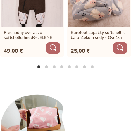
Prechodný overal zo
Barefoot capačky softshell s
softshellu hnedý- JELENE
barančekom šedý - Ovečka
49,00
€
25,00
€