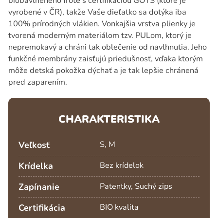
biobavlneného froté s certifikáciou GOTS (ktoré je
vyrobené v ČR), takže Vaše dieťatko sa dotýka iba
100% prírodných vlákien. Vonkajšia vrstva plienky je
tvorená moderným materiálom tzv. PULom, ktorý je
nepremokavý a chráni tak oblečenie od navlhnutia. Jeho
funkčné membrány zaisťujú priedušnosť, vďaka ktorým
môže detská pokožka dýchať a je tak lepšie chránená
pred zaparením.
CHARAKTERISTIKA
Veľkosť
S, M
Krídelka
Bez krídelok
Zapínanie
Patentky, Suchý zips
Certifikácia
BIO kvalita