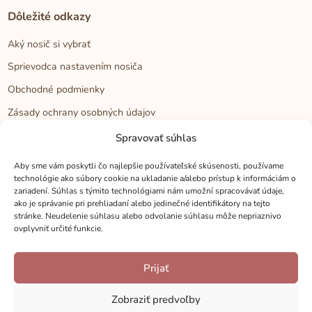
Dôležité odkazy
Aký nosič si vybrať
Sprievodca nastavením nosiča
Obchodné podmienky
Zásady ochrany osobných údajov
Reklamačný poriadok
Spravovať súhlas
Cookies
Aby sme vám poskytli čo najlepšie používateľské skúsenosti, používame
technológie ako súbory cookie na ukladanie a/alebo prístup k informáciám o
zariadení. Súhlas s týmito technológiami nám umožní spracovávať údaje,
Kontakt
ako je správanie pri prehliadaní alebo jedinečné identifikátory na tejto
stránke. Neudelenie súhlasu alebo odvolanie súhlasu môže nepriaznivo
Kontakt
ovplyvniť určité funkcie.
Zákaznícka podpora
Prijať
Veľkoobchod
Kamenné predajne
Zobraziť predvoľby