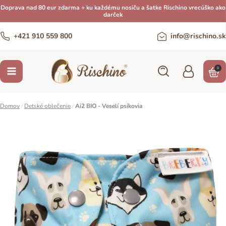
Doprava nad 80 eur zdarma + ku každému nosiču a šatke Rischino vrecúško ako
darček
+421 910 559 800
info@rischino.sk
0
Domov
/
Detské oblečenie
/
Ai2 BIO - Veselí psíkovia