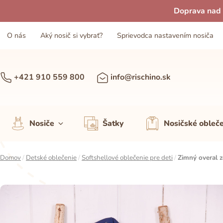
Doprava nad 
O nás
Aký nosič si vybrať?
Sprievodca nastavením nosiča
+421 910 559 800
info@rischino.sk
Nosiče
Šatky
Nosičské obleč
Domov
/
Detské oblečenie
/
Softshellové oblečenie pre deti
/
Zimný overal 