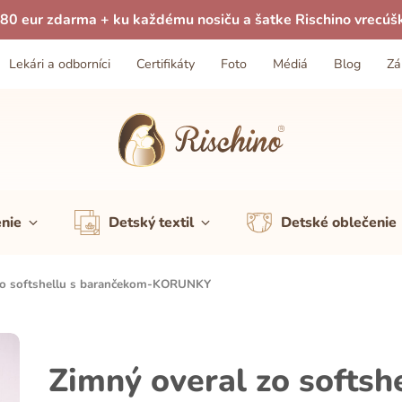
80 eur zdarma + ku každému nosiču a šatke Rischino vrecúš
Lekári a odborníci
Certifikáty
Foto
Médiá
Blog
Zá
enie
Detský textil
Detské oblečenie
zo softshellu s barančekom-KORUNKY
Zimný overal zo softsh