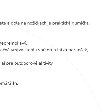
ete a dole na nožičkách je praktická gumička.
 nepremokavý.
olačná vrstva- teplá vnútorná látka baranček,
aj pre outdoorové aktivity.
/m2/24h.