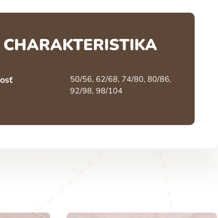
CHARAKTERISTIKA
osť
50/56, 62/68, 74/80, 80/86,
92/98, 98/104