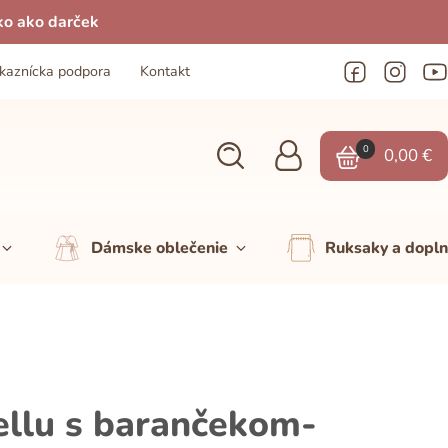
ko ako darček
kaznícka podpora
Kontakt
0
0,00
€
Dámske oblečenie
Ruksaky a dopl
ellu s barančekom-