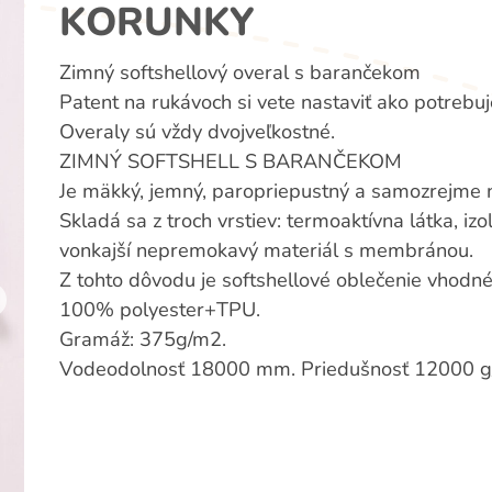
KORUNKY
Zimný softshellový overal s barančekom
Patent na rukávoch si vete nastaviť ako potrebuj
Overaly sú vždy dvojveľkostné.
ZIMNÝ SOFTSHELL S BARANČEKOM
Je mäkký, jemný, paropriepustný a samozrejme
Skladá sa z troch vrstiev: termoaktívna látka, iz
vonkajší nepremokavý materiál s membránou.
Z tohto dôvodu je softshellové oblečenie vhodné 
100% polyester+TPU.
Gramáž: 375g/m2.
Vodeodolnosť 18000 mm. Priedušnosť 12000 g