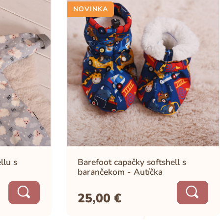
NOVINKA
llu s
Barefoot capačky softshell s
barančekom - Autíčka
25,00
€