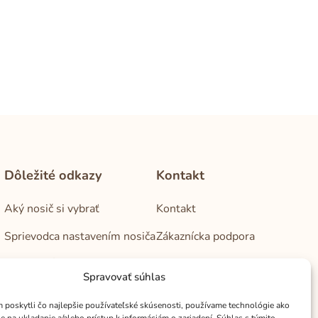
Dôležité odkazy
Kontakt
Aký nosič si vybrať
Kontakt
Sprievodca nastavením nosiča
Zákaznícka podpora
Obchodné podmienky
Veľkoobchod
Spravovať súhlas
Zásady ochrany osobných
Kamenné predajne
údajov
poskytli čo najlepšie používateľské skúsenosti, používame technológie ako