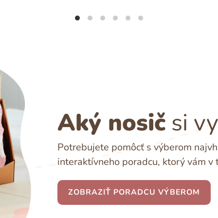
Aký nosič
si v
Potrebujete pomôcť s výberom najvho
interaktívneho poradcu, ktorý vám v 
ZOBRAZIŤ PORADCU VÝBEROM