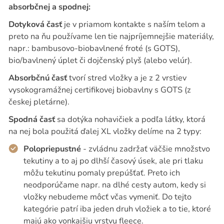
absorbčnej a spodnej:
Dotyková časť
je v priamom kontakte s naším telom a
preto na ňu používame len tie najpríjemnejšie materiály,
napr.: bambusovo-biobavlnené froté (s GOTS),
bio/bavlnený úplet či dojčenský plyš (alebo velúr).
Absorbčnú časť
tvorí stred vložky a je z 2 vrstiev
vysokogramážnej certifikovej biobavlny s GOTS (z
českej pletárne).
Spodná časť
sa dotýka nohavičiek a podľa látky, ktorá
na nej bola použitá ďalej XL vložky delíme na 2 typy:
Polopriepustné
- zvládnu zadržať väčšie množstvo
tekutiny a to aj po dlhší časový úsek, ale pri tlaku
môžu tekutinu pomaly prepúšťať. Preto ich
neodporúčame napr. na dlhé cesty autom, kedy si
vložky nebudeme môcť včas vymeniť. Do tejto
kategórie patrí iba jeden druh vložiek a to tie, ktoré
majú ako vonkajšiu vrstvu fleece.