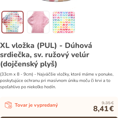
XL vložka (PUL) - Dúhová
srdiečka, sv. ružový velúr
(dojčenský plyš)
(33cm x 8 - 9cm) - Najväčšie vložky, ktoré máme v ponuke,
poskytujúce ochranu pri masívnom úniku moču či krvi a to
spoľahlivo po niekoľko hodín.
9,35
€
Tovar je vypredaný
8,41
€