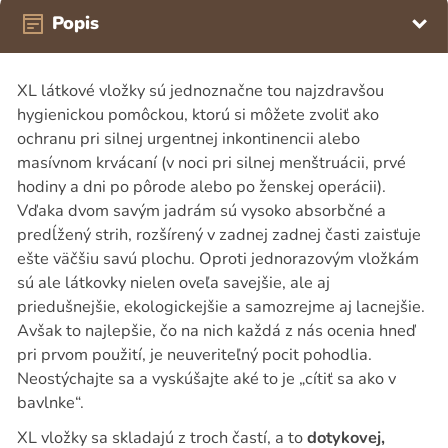
Popis
XL látkové vložky sú jednoznačne tou najzdravšou
hygienickou pomôckou, ktorú si môžete zvoliť ako
ochranu pri silnej urgentnej inkontinencii alebo
masívnom krvácaní (v noci pri silnej menštruácii, prvé
hodiny a dni po pôrode alebo po ženskej operácii).
Vďaka dvom savým jadrám sú vysoko absorbčné a
predĺžený strih, rozšírený v zadnej zadnej časti zaisťuje
ešte väčšiu savú plochu. Oproti jednorazovým vložkám
sú ale látkovky nielen oveľa savejšie, ale aj
priedušnejšie, ekologickejšie a samozrejme aj lacnejšie.
Avšak to najlepšie, čo na nich každá z nás ocenia hneď
pri prvom použití, je neuveriteľný pocit pohodlia.
Neostýchajte sa a vyskúšajte aké to je „cítiť sa ako v
bavlnke“.
XL vložky sa skladajú z troch častí, a to
dotykovej,