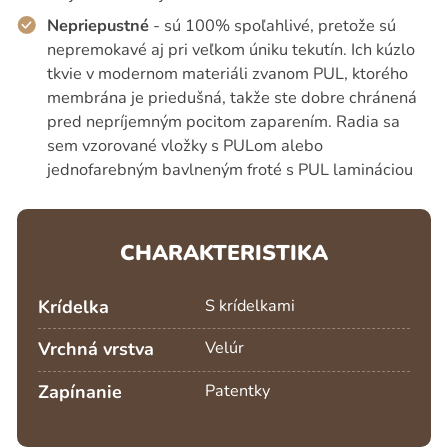
Nepriepustné
- sú 100% spoľahlivé, pretože sú
nepremokavé aj pri veľkom úniku tekutín. Ich kúzlo
tkvie v modernom materiáli zvanom PUL, ktorého
membrána je priedušná, takže ste dobre chránená
pred nepríjemným pocitom zaparením. Radia sa
sem vzorované vložky s PULom alebo
jednofarebným bavlneným froté s PUL lamináciou
CHARAKTERISTIKA
Krídelka
S krídelkami
Vrchná vrstva
Velúr
Zapínanie
Patentky