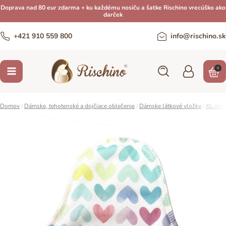
Doprava nad 80 eur zdarma + ku každému nosiču a šatke Rischino vrecúško ako
darček
+421 910 559 800
info@rischino.sk
0
Domov
/
Dámske, tehotenské a dojčiace oblečenie
/
Dámske látkové vložky
/
XL vlo