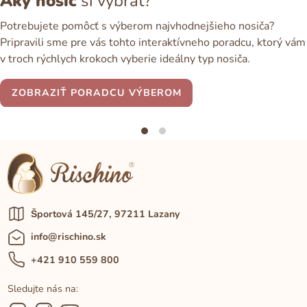
Aký nosič
si vybrať?
Potrebujete pomôcť s výberom najvhodnejšieho nosiča?
Pripravili sme pre vás tohto interaktívneho poradcu, ktorý vám
v troch rýchlych krokoch vyberie ideálny typ nosiča.
ZOBRAZIŤ PORADCU VÝBEROM
Športová 145/27, 97211 Lazany
info@rischino.sk
+421 910 559 800
Sledujte nás na: