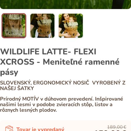
WILDLIFE LATTE- FLEXI
XCROSS - Meniteľné ramenné
pásy
SLOVENSKÝ, ERGONOMICKÝ NOSIČ VYROBENÝ Z
NAŠEJ ŠATKY
Prírodný MOTÍV v dúhovom prevedení. Inšpirované
našimi lesmi v podobe zvieracích stôp, listov a
rôznych lesných plodov.
189,00
€
Tovar je vypredaný