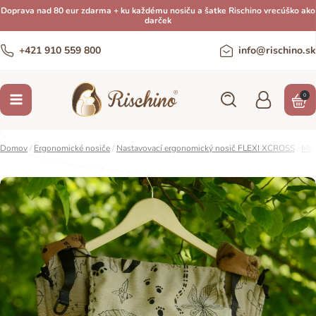
Doprava nad 80 eur zdarma + ku každému nosiču a šatke Rischino vrecúško ako
darček
+421 910 559 800
info@rischino.sk
0
Domov
/
Ergonomické nosiče
/
Nastavovací ergonomický nosič FLEXI XCROSS
/
Men