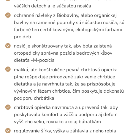
väčších deťoch a je súčasťou nosiča
ochranné návleky z Biobavlny, alebo organickej
bavlny na ramenné popruhy sú súčasťou nosiča, sú
farbené len certifikovanými, ekologickými farbami
pre deti
nosič je skonštruovaný tak, aby bola zaistená
ortopedicky správna pozícia bedrových kĺbov
dieťaťa -M-pozícia
mäkká, ale konštrukčne pevná chrbtová opierka
plne rešpektuje prirodzené zakrivenie chrbtice
dieťatka a je navrhnutá tak, že sa prispôsobuje
vývinovým fázam chrbtice, čím poskytuje dokonalú
podporu chrbátika
chrbtová opierka navrhnutá a upravená tak, aby
poskytovala komfort a väčšiu podporu aj deťom
vyššieho veku, rovnako ako aj bábätkám
regulovanie šírky, výšky a záhlavia z neho robia