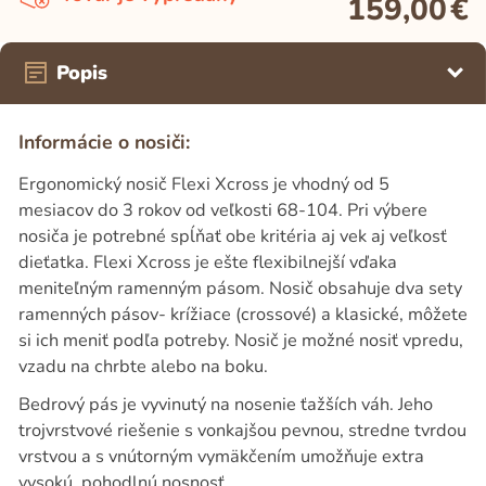
159,00
€
Popis
Informácie o nosiči:
Ergonomický nosič Flexi Xcross je vhodný od 5
mesiacov do 3 rokov od veľkosti 68-104. Pri výbere
nosiča je potrebné spĺňať obe kritéria aj vek aj veľkosť
dieťatka. Flexi Xcross je ešte flexibilnejší vďaka
meniteľným ramenným pásom. Nosič obsahuje dva sety
ramenných pásov- krížiace (crossové) a klasické, môžete
si ich meniť podľa potreby. Nosič je možné nosiť vpredu,
vzadu na chrbte alebo na boku.
Bedrový pás je vyvinutý na nosenie ťažších váh. Jeho
trojvrstvové riešenie s vonkajšou pevnou, stredne tvrdou
vrstvou a s vnútorným vymäkčením umožňuje extra
vysokú, pohodlnú nosnosť.