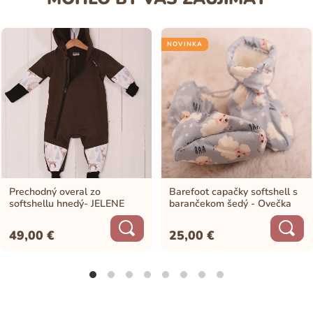
NOVINKA
Prechodný overal zo
Barefoot capačky softshell s
softshellu hnedý- JELENE
barančekom šedý - Ovečka
49,00
€
25,00
€