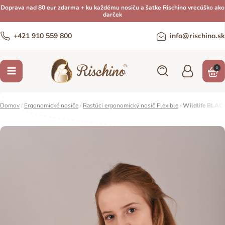
Doprava nad 80 eur zdarma + ku každému nosiču a šatke Rischino vrecúško ako
darček
+421 910 559 800
info@rischino.sk
0
Domov
/
Ergonomické nosiče
/
Rastúci ergonomický nosič Flexible
/
Wildlife BLAC