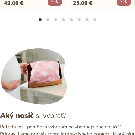
49,00
€
25,00
€
Aký nosič
si vybrať?
Potrebujete pomôcť s výberom najvhodnejšieho nosiča?
Pripravili sme pre vás tohto interaktívneho poradcu, ktorý vám