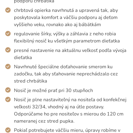
podporu chrbátika
chrbtová opierka navrhnutá a upravená tak, aby
poskytovala komfort a väčšiu podporu aj deťom
vyššieho veku, rovnako ako aj bábätkám
regulovanie šírky, výšky a záhlavia z neho robia
flexibilný nosič ku všetkým parametrom dieťatka
presné nastavenie na aktuálnu veľkosť podľa vývoja
dieťatka
Navrhnuté špeciálne doťahovanie smerom ku
zadočku, tak aby sťahovanie neprechádzalo cez
stred chrbátika
Nosič je možné prať pri 30 stupňoch
Nosič je plne nastaviteľný na nositeľa od konfekčnej
veľkosti 32/34, vhodný aj na útle postavy.
Odporúčame ho pre nositeľov s mierou do 120 cm
nameranej cez stred pupka.
Pokiaľ potrebujete väčšiu mieru, úpravy robíme v