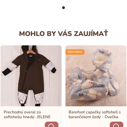
MOHLO BY VÁS ZAUJÍMAŤ
NOVINKA
Prechodný overal zo
Barefoot capačky softshell s
softshellu hnedý- JELENE
barančekom šedý - Ovečka