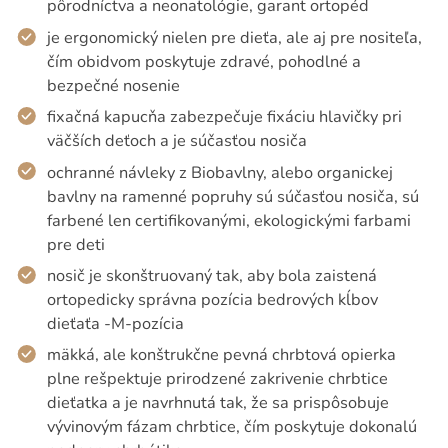
pôrodníctva a neonatológie, garant ortopéd
je ergonomický nielen pre dieťa, ale aj pre nositeľa,
čím obidvom poskytuje zdravé, pohodlné a
bezpečné nosenie
fixačná kapucňa zabezpečuje fixáciu hlavičky pri
väčších deťoch a je súčasťou nosiča
ochranné návleky z Biobavlny, alebo organickej
bavlny na ramenné popruhy sú súčasťou nosiča, sú
farbené len certifikovanými, ekologickými farbami
pre deti
nosič je skonštruovaný tak, aby bola zaistená
ortopedicky správna pozícia bedrových kĺbov
dieťaťa -M-pozícia
mäkká, ale konštrukčne pevná chrbtová opierka
plne rešpektuje prirodzené zakrivenie chrbtice
dieťatka a je navrhnutá tak, že sa prispôsobuje
vývinovým fázam chrbtice, čím poskytuje dokonalú