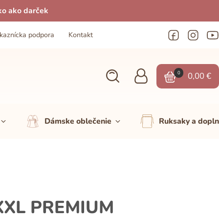
ko ako darček
kaznícka podpora
Kontakt
0
0,00
€
Dámske oblečenie
Ruksaky a dopl
XXL PREMIUM