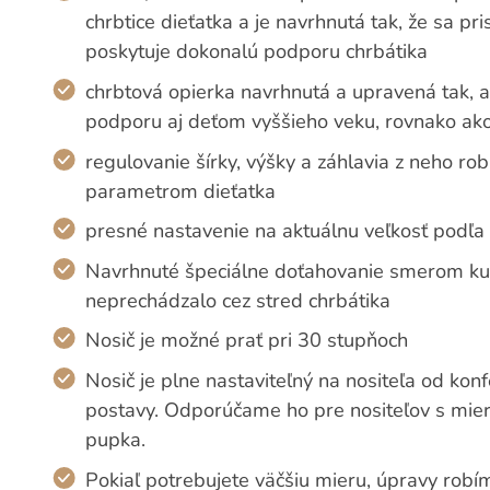
chrbtice dieťatka a je navrhnutá tak, že sa p
poskytuje dokonalú podporu chrbátika
chrbtová opierka navrhnutá a upravená tak, 
podporu aj deťom vyššieho veku, rovnako ak
regulovanie šírky, výšky a záhlavia z neho rob
parametrom dieťatka
presné nastavenie na aktuálnu veľkosť podľa 
Navrhnuté špeciálne doťahovanie smerom ku 
neprechádzalo cez stred chrbátika
Nosič je možné prať pri 30 stupňoch
Nosič je plne nastaviteľný na nositeľa od konf
postavy. Odporúčame ho pre nositeľov s mie
pupka.
Pokiaľ potrebujete väčšiu mieru, úpravy robí