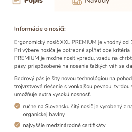
Popis
Návody
Informácie o nosiči:
Ergonomický nosič XXL PREMIUM je vhodný od 1 
Pri výbere nosiča je potrebné spĺňať obe kritéria 
PREMIUM je možné nosiť vpredu, vzadu na chrbt
pásy, prispôsobené na nosenie ťažkých váh sa dajú
Bedrový pás je šitý novou technológiou na pohod
trojvrstvové riešenie s vonkajšou pevnou, tvrdo
umožňuje extra vysokú nosnosť.
ručne na Slovensku šitý nosič je vyrobený z n
organickej bavlny
najvyššie medzinárodné certifikáty