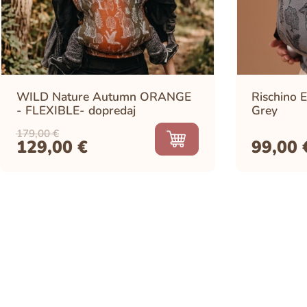
WILD Nature Autumn ORANGE
Rischino 
- FLEXIBLE- dopredaj
Grey
179,00
€
129,00
€
99,00
Original
Current
price
price
was:
is:
179,00 €.
129,00 €.