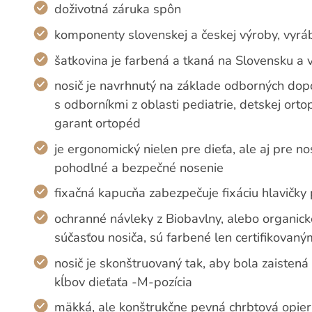
doživotná záruka spôn
komponenty slovenskej a českej výroby, vyr
šatkovina je farbená a tkaná na Slovensku a 
nosič je navrhnutý na základe odborných dopo
s odborníkmi z oblasti pediatrie, detskej ort
garant ortopéd
je ergonomický nielen pre dieťa, ale aj pre n
pohodlné a bezpečné nosenie
fixačná kapucňa zabezpečuje fixáciu hlavičky 
ochranné návleky z Biobavlny, alebo organic
súčasťou nosiča, sú farbené len certifikovaný
nosič je skonštruovaný tak, aby bola zaisten
kĺbov dieťaťa -M-pozícia
mäkká, ale konštrukčne pevná chrbtová opier