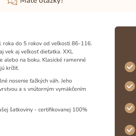
Máte otázky?
roka do 5 rokov od veľkosti 86-116.
aj vek aj veľkosť dieťatka. XXL
e alebo na boku. Klasické ramenné
 krížiť.
lné nosenie ťažkých váh. Jeho
u vrstvou a s vnútorným vymäkčením
ašej šatkoviny - certifikovanej 100%