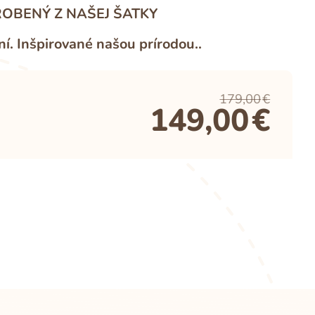
OBENÝ Z NAŠEJ ŠATKY
. Inšpirované našou prírodou..
179,00
€
149,00
€