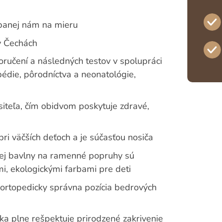
ábanej nám na mieru
v Čechách
ručení a následných testov v spolupráci
opédie, pôrodníctva a neonatológie,
ositeľa, čím obidvom poskytuje zdravé,
pri väčších deťoch a je súčasťou nosiča
kej bavlny na ramenné popruhy sú
mi, ekologickými farbami pre deti
á ortopedicky správna pozícia bedrových
ka plne rešpektuje prirodzené zakrivenie