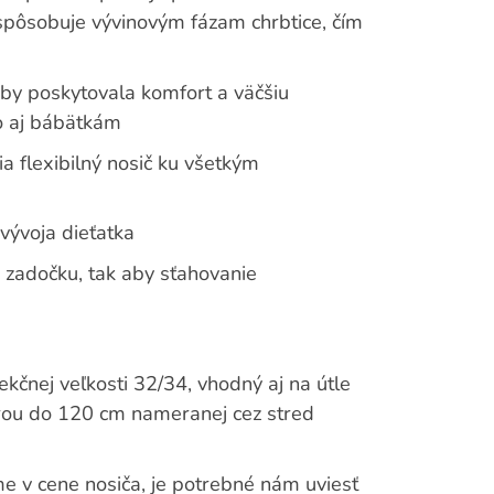
rispôsobuje vývinovým fázam chrbtice, čím
aby poskytovala komfort a väčšiu
o aj bábätkám
ia flexibilný nosič ku všetkým
vývoja dieťatka
zadočku, tak aby sťahovanie
ekčnej veľkosti 32/34, vhodný aj na útle
rou do 120 cm nameranej cez stred
me v cene nosiča, je potrebné nám uviesť