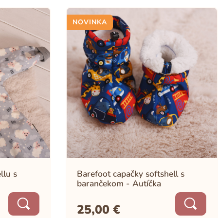
NOVINKA
llu s
Barefoot capačky softshell s
barančekom - Autíčka
25,00
€