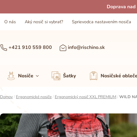
Doprava nad 
O nás
Aký nosič si vybrať?
Sprievodca nastavením nosiča
+421 910 559 800
info@rischino.sk
Nosiče
Šatky
Nosičské obleč
Domov
/
Ergonomické nosiče
/
Ergonomický nosič XXL PREMIUM
/
WILD NA