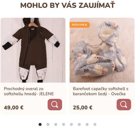
MOHLO BY VÁS ZAUJÍMAŤ
NOVINKA
Prechodný overal zo
Barefoot capačky softshell s
softshellu hnedý- JELENE
barančekom šedý - Ovečka
49,00
€
25,00
€