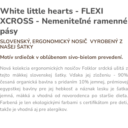
White little hearts - FLEXI
XCROSS - Nemeniteľné ramenné
pásy
SLOVENSKÝ, ERGONOMICKÝ NOSIČ VYROBENÝ Z
NAŠEJ ŠATKY
Motív srdiečok v obľúbenom sivo-bielom prevedení.
Nová kolekcia ergonomických nosičov Folklor srdcká ušitá z
tejto mäkkej slovenskej šatky. Vďaka jej zloženiu - 90%
česaná organická bavlna s pridaním 10% jemnej, prémiovej
egypstkej bavlny pre jej hebkosť a náznak lesku je šatka
jemná, mäkká a vhodná od novorodenca po staršie dieťa.
Farbená je len ekologickými farbami s certifikátom pre deti,
takže je vhodná aj pre alergikov.