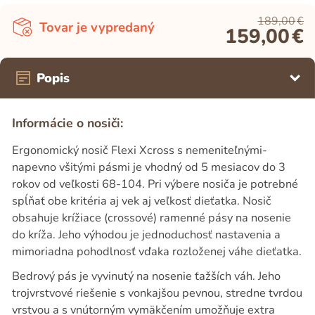
189,00
€
Tovar je vypredaný
159,00
€
Popis
Informácie o nosiči:
Ergonomický nosič Flexi Xcross s nemeniteľnými-
napevno všitými pásmi je vhodný od 5 mesiacov do 3
rokov od veľkosti 68-104. Pri výbere nosiča je potrebné
spĺňať obe kritéria aj vek aj veľkosť dieťatka. Nosič
obsahuje krížiace (crossové) ramenné pásy na nosenie
do kríža. Jeho výhodou je jednoduchosť nastavenia a
mimoriadna pohodlnosť vďaka rozloženej váhe dieťatka.
Bedrový pás je vyvinutý na nosenie ťažších váh. Jeho
trojvrstvové riešenie s vonkajšou pevnou, stredne tvrdou
vrstvou a s vnútorným vymäkčením umožňuje extra