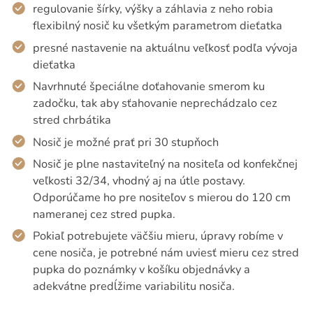
regulovanie šírky, výšky a záhlavia z neho robia
flexibilný nosič ku všetkým parametrom dieťatka
presné nastavenie na aktuálnu veľkosť podľa vývoja
dieťatka
Navrhnuté špeciálne doťahovanie smerom ku
zadočku, tak aby sťahovanie neprechádzalo cez
stred chrbátika
Nosič je možné prať pri 30 stupňoch
Nosič je plne nastaviteľný na nositeľa od konfekčnej
veľkosti 32/34, vhodný aj na útle postavy.
Odporúčame ho pre nositeľov s mierou do 120 cm
nameranej cez stred pupka.
Pokiaľ potrebujete väčšiu mieru, úpravy robíme v
cene nosiča, je potrebné nám uviesť mieru cez stred
pupka do poznámky v košíku objednávky a
adekvátne predĺžime variabilitu nosiča.