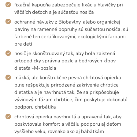
fixačná kapucňa zabezpečuje fixáciu hlavičky pri
väčších deťoch a je súčasťou nosiča
ochranné návleky z Biobavlny, alebo organickej
bavlny na ramenné popruhy sú súčasťou nosiča, sú
farbené len certifikovanými, ekologickými farbami
pre deti
nosič je skonštruovaný tak, aby bola zaistená
ortopedicky správna pozícia bedrových kĺbov
dieťaťa -M-pozícia
mäkká, ale konštrukčne pevná chrbtová opierka
plne rešpektuje prirodzené zakrivenie chrbtice
dieťatka a je navrhnutá tak, že sa prispôsobuje
vývinovým fázam chrbtice, čím poskytuje dokonalú
podporu chrbátika
chrbtová opierka navrhnutá a upravená tak, aby
poskytovala komfort a väčšiu podporu aj deťom
vyššieho veku, rovnako ako aj bábätkám