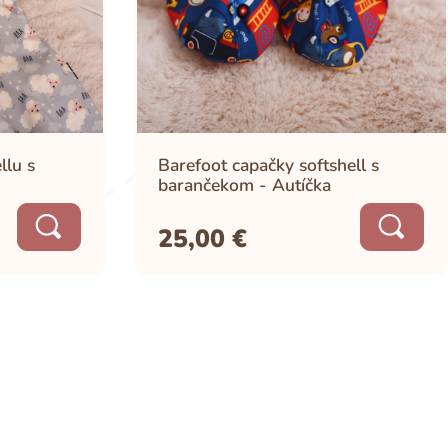
llu s
Barefoot capačky softshell s
barančekom - Autíčka
25,00
€