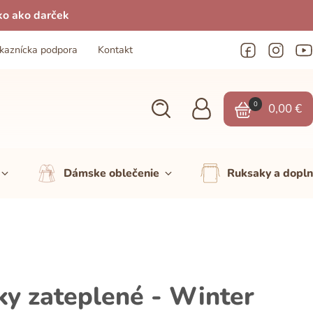
ko ako darček
kaznícka podpora
Kontakt
0
0,00
€
Dámske oblečenie
Ruksaky a dopl
ky zateplené - Winter