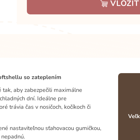
VLOŽIŤ
ftshellu so zateplením
é tak, aby zabezpečili maximálne
chladných dní. Ideálne pre
ré trávia čas v nosičoch, kočíkoch či
Veľk
ené nastaviteľnou sťahovacou gumičkou,
a nepadnú.