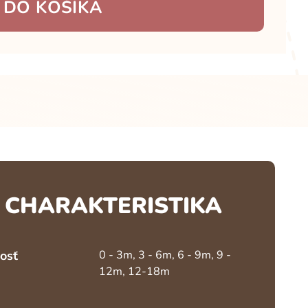
 DO KOŠÍKA
CHARAKTERISTIKA
osť
0 - 3m, 3 - 6m, 6 - 9m, 9 -
12m, 12-18m