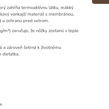
ktorý zahŕňa termoaktívnu látku, mäkký
okavý vonkajší materiál s membránou,
) a ochranu pred vetrom.
g/m²) zaručuje, že nôžky zostanú v teple
ná a zároveň šetrná k životnému
h dieťatka.
cm