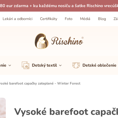
80 eur zdarma + ku každému nosiču a šatke Rischino vrecúš
Lekári a odborníci
Certifikáty
Foto
Médiá
Blog
Zá
enie
Detský textil
Detské oblečenie
soké barefoot capačky zateplené - Winter Forest
Vysoké barefoot capač