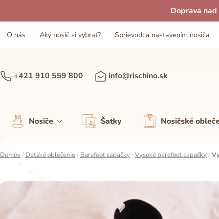
Doprava nad 
O nás
Aký nosič si vybrať?
Sprievodca nastavením nosiča
+421 910 559 800
info@rischino.sk
Nosiče
Šatky
Nosičské obleč
Domov
/
Detské oblečenie
/
Barefoot capačky
/
Vysoké barefoot capačky
/
Vy