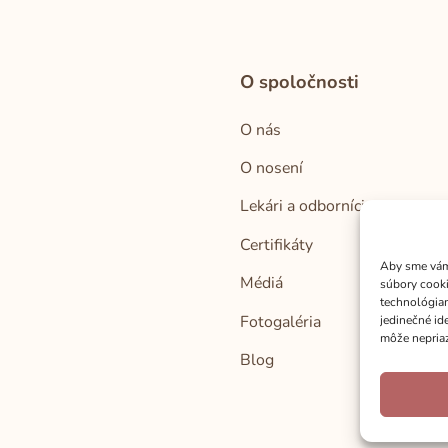
O spoločnosti
O nás
O nosení
Lekári a odborníci
Certifikáty
Aby sme vám 
Médiá
súbory cooki
technológiam
Fotogaléria
jedinečné id
môže nepriaz
Blog