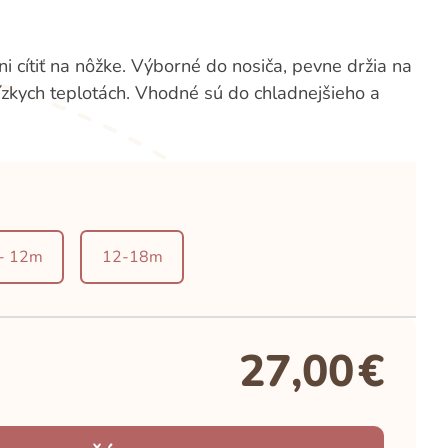
i cítiť na nôžke. Výborné do nosiča, pevne držia na
ízkych teplotách. Vhodné sú do chladnejšieho a
 - 12m
12-18m
27,00
€