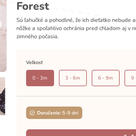
Forest
Sú ľahučké a pohodlné, že ich dieťatko nebude an
nôžke a spoľahlivo ochránia pred chladom aj v n
zimného počasia.
Veľkosť
0 - 3m
3 - 6m
6 - 9m
9
Doručenie:
5-9 dní