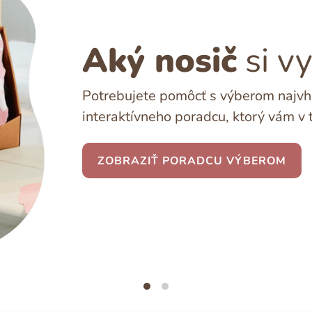
Aký nosič
si v
Potrebujete pomôcť s výberom najvho
interaktívneho poradcu, ktorý vám v 
ZOBRAZIŤ PORADCU VÝBEROM