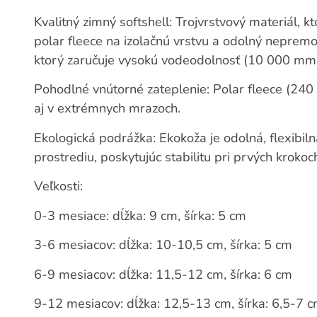
Kvalitný zimný softshell: Trojvrstvový materiál, 
polar fleece na izolačnú vrstvu a odolný neprem
ktorý zaručuje vysokú vodeodolnosť (10 000 mm
Pohodlné vnútorné zateplenie: Polar fleece (240 
aj v extrémnych mrazoch.
Ekologická podrážka: Ekokoža je odolná, flexibil
prostrediu, poskytujúc stabilitu pri prvých krokoc
Veľkosti:
0-3 mesiace: dĺžka: 9 cm, šírka: 5 cm
3-6 mesiacov: dĺžka: 10-10,5 cm, šírka: 5 cm
6-9 mesiacov: dĺžka: 11,5-12 cm, šírka: 6 cm
9-12 mesiacov: dĺžka: 12,5-13 cm, šírka: 6,5-7 