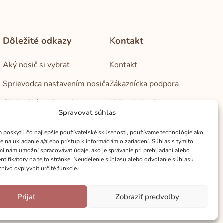
Dôležité odkazy
Kontakt
Aký nosič si vybrať
Kontakt
Sprievodca nastavením nosiča
Zákaznícka podpora
Obchodné podmienky
Veľkoobchod
Spravovať súhlas
Zásady ochrany osobných
Kamenné predajne
údajov
poskytli čo najlepšie používateľské skúsenosti, používame technológie ako
e na ukladanie a/alebo prístup k informáciám o zariadení. Súhlas s týmito
i nám umožní spracovávať údaje, ako je správanie pri prehliadaní alebo
Reklamačný poriadok
entifikátory na tejto stránke. Neudelenie súhlasu alebo odvolanie súhlasu
nivo ovplyvniť určité funkcie.
Cookies
Prijať
Zobraziť predvoľby