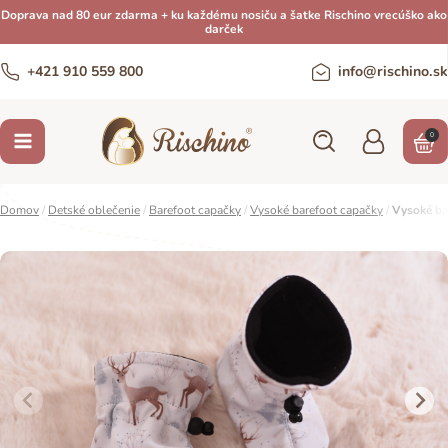
Doprava nad 80 eur zdarma + ku každému nosiču a šatke Rischino vrecúško ako
darček
+421 910 559 800
info@rischino.sk
0
Domov
/
Detské oblečenie
/
Barefoot capačky
/
Vysoké barefoot capačky
/
Vysoké ba