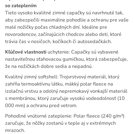
so zateplením
Tieto vysoko kvalitné zimné capačky sú navrhnuté tak,
aby zabezpečili maximálne pohodlie a ochranu pre vaše
malé nožičky počas chladných dní. Ideálne pre
novorodencov, začínajúcich chodcov alebo deti, ktoré
trávia čas v nosičoch, kočíkoch či autosedačkách.
Kľúčové vlastnosti
uchytenie: Capačky sú vybavené
nastaviteľnou sťahovacou gumičkou, ktorá zabezpečuje,
že na nožičkách dobre sedia a nepadnú.
Kvalitný zimný softshell: Trojvrstvový materiál, ktorý
zahŕňa termoaktívnu látku, mäkký polar fleece na
izolačnú vrstvu a odolný nepremokavý vonkajší materiál
s membránou, ktorý zaručuje vysokú vodeodolnosť (10
000 mm) a ochranu pred vetrom.
Pohodlné vnútorné zateplenie: Polar fleece (240 g/m²)
zaručuje, že nôžky zostanú v teple aj v extrémnych
mrazoch.