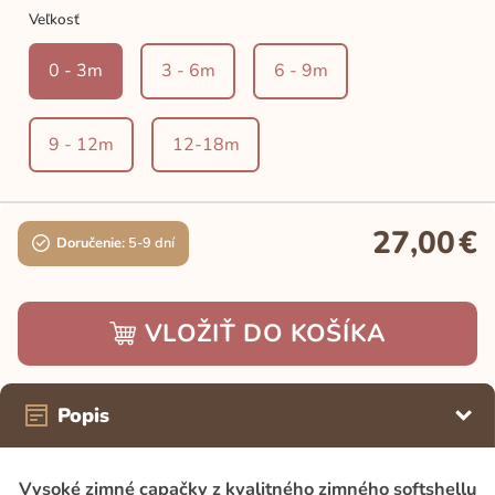
Veľkosť
0 - 3m
3 - 6m
6 - 9m
9 - 12m
12-18m
27,00
€
Doručenie:
5-9 dní
VLOŽIŤ DO KOŠÍKA
Popis
Vysoké zimné capačky z kvalitného zimného softshellu