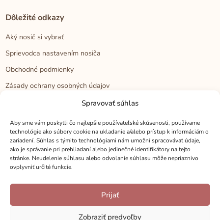
Dôležité odkazy
Aký nosič si vybrať
Sprievodca nastavením nosiča
Obchodné podmienky
Zásady ochrany osobných údajov
Reklamačný poriadok
Spravovať súhlas
Cookies
Aby sme vám poskytli čo najlepšie používateľské skúsenosti, používame
technológie ako súbory cookie na ukladanie a/alebo prístup k informáciám o
zariadení. Súhlas s týmito technológiami nám umožní spracovávať údaje,
Kontakt
ako je správanie pri prehliadaní alebo jedinečné identifikátory na tejto
stránke. Neudelenie súhlasu alebo odvolanie súhlasu môže nepriaznivo
Kontakt
ovplyvniť určité funkcie.
Zákaznícka podpora
Prijať
Veľkoobchod
Kamenné predajne
Zobraziť predvoľby