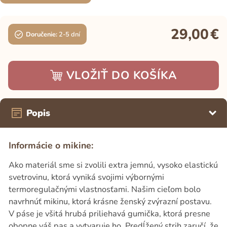
29,00
€
Doručenie:
2-5 dní
VLOŽIŤ DO KOŠÍKA
Popis
Informácie o mikine:
Ako materiál sme si zvolili extra jemnú, vysoko elastickú
svetrovinu, ktorá vyniká svojimi výbornými
termoregulačnými vlastnosťami. Našim cieľom bolo
navrhnúť mikinu, ktorá krásne ženský zvýrazní postavu.
V páse je všitá hrubá priliehavá gumička, ktorá presne
obopne váš pas a vytvaruje ho. Predĺžený strih zaručí, že