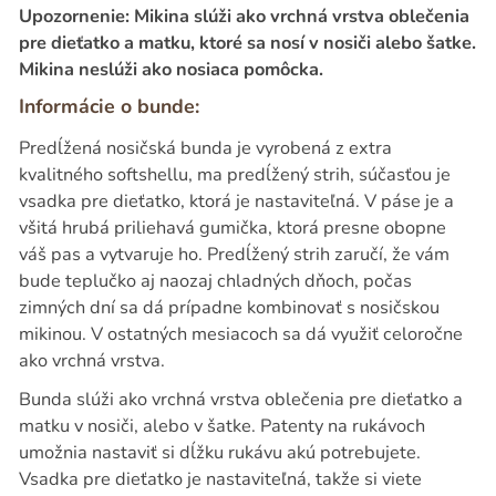
Upozornenie: Mikina slúži ako vrchná vrstva oblečenia
pre dieťatko a matku, ktoré sa nosí v nosiči alebo šatke.
Mikina neslúži ako nosiaca pomôcka.
Informácie o bunde:
Predĺžená nosičská bunda je vyrobená z extra
kvalitného softshellu, ma predĺžený strih, súčasťou je
vsadka pre dieťatko, ktorá je nastaviteľná. V páse je a
všitá hrubá priliehavá gumička, ktorá presne obopne
váš pas a vytvaruje ho. Predĺžený strih zaručí, že vám
bude teplučko aj naozaj chladných dňoch, počas
zimných dní sa dá prípadne kombinovať s nosičskou
mikinou. V ostatných mesiacoch sa dá využiť celoročne
ako vrchná vrstva.
Bunda slúži ako vrchná vrstva oblečenia pre dieťatko a
matku v nosiči, alebo v šatke. Patenty na rukávoch
umožnia nastaviť si dĺžku rukávu akú potrebujete.
Vsadka pre dieťatko je nastaviteľná, takže si viete