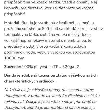
prispôsobiť na veľkosť dieťatka. Vsadka obsahuje aj
kapucňu pre dieťatko, ktorú si tiež viete veľkostne
prispôsobiť.
Materiál:
Bunda je vyrobená z kvalitného zimného,
pružného softshellu: Softshell sa skladá z troch vrstiev:
termoaktívna látka, izolačná vrstva mäkký fleece,
vonkajší nepremokavý materiál s membránou. Je
priedušný a odolný proti väčšine klimatických
podmienok, vode, vetru s vysokou vodeodolnosťou
10000 mm.
Zloženie:
100% polyester+TPU 320g/m2
Bunda je zdobená luxusnou zlatou výšivkou našich
charakteristických srdiečok.
Nákrčník nie je súčasťou bundy, dá sa samostatne
doobjednať. V prípade ak vlastníte Rischino nosičskú
mikinu, nákrčník je jej súčasťou a nie je potrebné ho
doobjednať. Bunda je kompatibilná na nosenie aj s