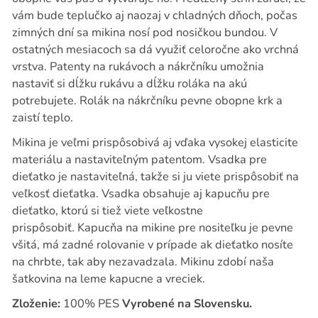
vám bude teplučko aj naozaj v chladných dňoch, počas
zimných dní sa mikina nosí pod nosičkou bundou. V
ostatných mesiacoch sa dá využiť celoročne ako vrchná
vrstva. Patenty na rukávoch a nákrčníku umožnia
nastaviť si dĺžku rukávu a dĺžku roláka na akú
potrebujete. Rolák na nákrčníku pevne obopne krk a
zaistí teplo.
Mikina je veľmi prispôsobivá aj vďaka vysokej elasticite
materiálu a nastaviteľným patentom. Vsadka pre
dieťatko je nastaviteľná, takže si ju viete prispôsobiť na
veľkosť dieťatka. Vsadka obsahuje aj kapucňu pre
dieťatko, ktorú si tiež viete veľkostne
prispôsobiť. Kapucňa na mikine pre nositeľku je pevne
všitá, má zadné rolovanie v prípade ak dieťatko nosíte
na chrbte, tak aby nezavadzala. Mikinu zdobí naša
šatkovina na leme kapucne a vreciek.
Zloženie:
100% PES
Vyrobené na Slovensku.