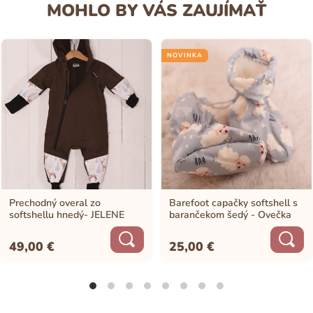
MOHLO BY VÁS ZAUJÍMAŤ
NOVINKA
Prechodný overal zo
Barefoot capačky softshell s
softshellu hnedý- JELENE
barančekom šedý - Ovečka
49,00
€
25,00
€