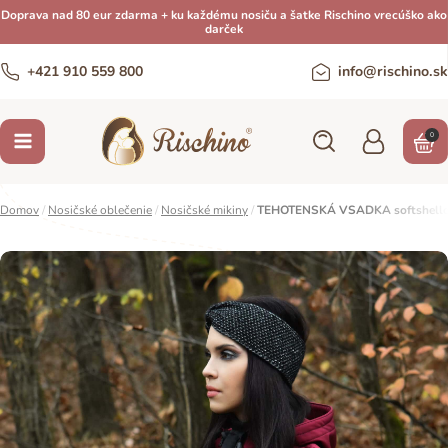
Doprava nad 80 eur zdarma + ku každému nosiču a šatke Rischino vrecúško ako
darček
+421 910 559 800
info@rischino.sk
0
Domov
/
Nosičské oblečenie
/
Nosičské mikiny
/
TEHOTENSKÁ VSADKA softshellová