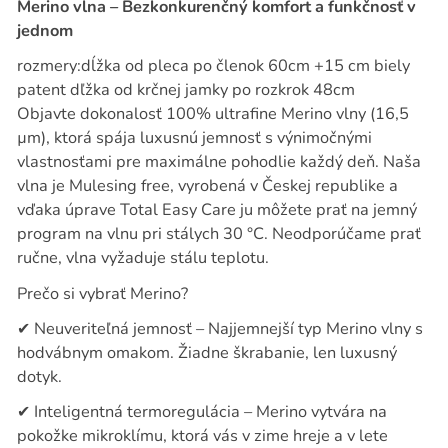
Merino vlna – Bezkonkurenčný komfort a funkčnosť v
jednom
rozmery:dĺžka od pleca po členok 60cm +15 cm biely
patent dľžka od krčnej jamky po rozkrok 48cm
Objavte dokonalosť 100% ultrafine Merino vlny (16,5
µm), ktorá spája luxusnú jemnosť s výnimočnými
vlastnosťami pre maximálne pohodlie každý deň. Naša
vlna je Mulesing free, vyrobená v Českej republike a
vďaka úprave Total Easy Care ju môžete prať na jemný
program na vlnu pri stálych 30 °C. Neodporúčame prať
ručne, vlna vyžaduje stálu teplotu.
Prečo si vybrať Merino?
✔
Neuveriteľná jemnosť – Najjemnejší typ Merino vlny s
hodvábnym omakom. Žiadne škrabanie, len luxusný
dotyk.
✔
Inteligentná termoregulácia – Merino vytvára na
pokožke mikroklímu, ktorá vás v zime hreje a v lete