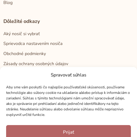
Blog
Dôležité odkazy
Aký nosič si vybrať
Sprievodca nastavením nosiča
Obchodné podmienky
Zásady ochrany osobných údajov
Reklamačný poriadok
Spravovať súhlas
Cookies
Aby sme vám poskytli čo najlepšie používateľské skúsenosti, používame
technológie ako súbory cookie na ukladanie a/alebo prístup k informáciám o
zariadení. Súhlas s týmito technológiami nám umožní spracovávať údaje,
Kontakt
ako je správanie pri prehliadaní alebo jedinečné identifikátory na tejto
stránke. Neudelenie súhlasu alebo odvolanie súhlasu môže nepriaznivo
Kontakt
ovplyvniť určité funkcie.
Zákaznícka podpora
Prijať
Veľkoobchod