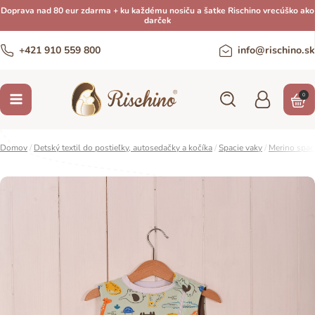
Doprava nad 80 eur zdarma + ku každému nosiču a šatke Rischino vrecúško ako
darček
+421 910 559 800
info@rischino.sk
0
Domov
/
Detský textil do postieľky, autosedačky a kočíka
/
Spacie vaky
/
Merino spac