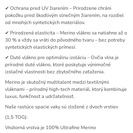
✔
Ochrana pred UV žiarením – Prirodzene chráni
pokožku pred škodlivým slnečným žiarením, na rozdiel
od mnohých syntetických materiálov.
✔
Prirodzená elasticita – Merino vlákno sa natiahne až o
30 % a vždy sa vráti do pôvodného tvaru – bez potreby
syntetických elastických prímesí.
✔
Duté vlákno pre optimálnu izoláciu – Ovčia vlna je
prírodné duté vlákno, ktoré poskytuje výnimočné
izolačné vlastnosti bez zbytočného zaťaženia.
Merino je skutočný multitalent medzi textilnými
vláknami – prírodný high-tech materiál, ktorý kombinuje
luxus, funkčnosť a udržateľnosť.
Naše rastúce spacie vaky sú zložené z dvoch vrstiev
(1,5 TOG):
Vnútorná vrstva je 100% Ultrafine Merino