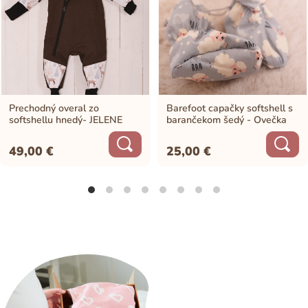
Prechodný overal zo
Barefoot capačky softshell s
softshellu hnedý- JELENE
barančekom šedý - Ovečka
49,00
€
25,00
€