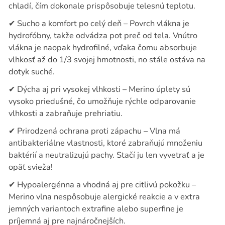
chladí, čím dokonale prispôsobuje telesnú teplotu.
✔
Sucho a komfort po celý deň – Povrch vlákna je
hydrofóbny, takže odvádza pot preč od tela. Vnútro
vlákna je naopak hydrofilné, vďaka čomu absorbuje
vlhkosť až do 1/3 svojej hmotnosti, no stále ostáva na
dotyk suché.
✔
Dýcha aj pri vysokej vlhkosti – Merino úplety sú
vysoko priedušné, čo umožňuje rýchle odparovanie
vlhkosti a zabraňuje prehriatiu.
✔
Prirodzená ochrana proti zápachu – Vlna má
antibakteriálne vlastnosti, ktoré zabraňujú množeniu
baktérií a neutralizujú pachy. Stačí ju len vyvetrať a je
opäť svieža!
✔
Hypoalergénna a vhodná aj pre citlivú pokožku –
Merino vlna nespôsobuje alergické reakcie a v extra
jemných variantoch extrafine alebo superfine je
príjemná aj pre najnáročnejších.