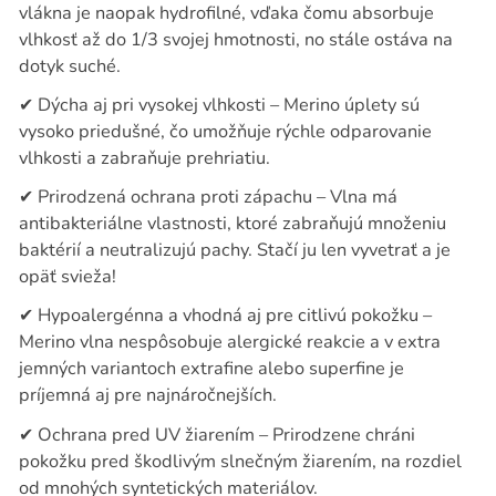
vlákna je naopak hydrofilné, vďaka čomu absorbuje
vlhkosť až do 1/3 svojej hmotnosti, no stále ostáva na
dotyk suché.
✔
Dýcha aj pri vysokej vlhkosti – Merino úplety sú
vysoko priedušné, čo umožňuje rýchle odparovanie
vlhkosti a zabraňuje prehriatiu.
✔
Prirodzená ochrana proti zápachu – Vlna má
antibakteriálne vlastnosti, ktoré zabraňujú množeniu
baktérií a neutralizujú pachy. Stačí ju len vyvetrať a je
opäť svieža!
✔
Hypoalergénna a vhodná aj pre citlivú pokožku –
Merino vlna nespôsobuje alergické reakcie a v extra
jemných variantoch extrafine alebo superfine je
príjemná aj pre najnáročnejších.
✔
Ochrana pred UV žiarením – Prirodzene chráni
pokožku pred škodlivým slnečným žiarením, na rozdiel
od mnohých syntetických materiálov.