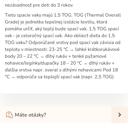
nezávadnosť pre deti do 3 rokov.
Tieto spacie vaky majú 1,5 TOG. TOG (Thermal Overall
Grade) je jednotka tepelnej izolácie textilu, ktorá
pomáha určiť, aký teplý bude spací vak. 1,5 TOG spací
vak - je celoročný spací vak. Ako obliecť dieťa do 1,5
TOG vaku? Odporúčané vrstvy pod spací vak závisia od
teploty v miestnosti: 23-25 °C → ľahké krátkorukávové
body 20 – 22 °C → dlhý rukáv + tenké pyžamové
nohavice/legínky/dupačky 18 – 20 °C → dlhý rukáv +
ďalšia vrstva napr. overal s dlhými nohavicami Pod 18
°C → odporúča sa teplejší spací vak (napr. 2,5 TOG)
Máte otázky?