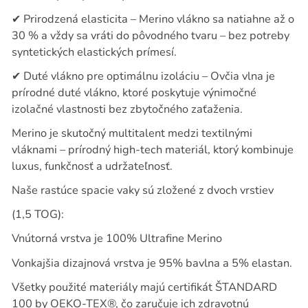
✔
Prirodzená elasticita – Merino vlákno sa natiahne až o
30 % a vždy sa vráti do pôvodného tvaru – bez potreby
syntetických elastických prímesí.
✔
Duté vlákno pre optimálnu izoláciu – Ovčia vlna je
prírodné duté vlákno, ktoré poskytuje výnimočné
izolačné vlastnosti bez zbytočného zaťaženia.
Merino je skutočný multitalent medzi textilnými
vláknami – prírodný high-tech materiál, ktorý kombinuje
luxus, funkčnosť a udržateľnosť.
Naše rastúce spacie vaky sú zložené z dvoch vrstiev
(1,5 TOG):
Vnútorná vrstva je 100% Ultrafine Merino
Vonkajšia dizajnová vrstva je 95% bavlna a 5% elastan.
Všetky použité materiály majú certifikát ŠTANDARD
100 by OEKO-TEX®, čo zaručuje ich zdravotnú