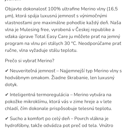
Objavte dokonalosť 100% ultrafine Merino vlny (16,5
µm), ktorá spája luxusnú jemnosť s výnimočnými
vlastnosťami pre maximálne pohodlie každý deň. Naša
vlna je Mulesing free, vyrobená v Českej republike a
vďaka úprave Total Easy Care ju môžete prať na jemný
program na vlnu pri stálych 30 °C. Neodporúčame prať
ručne, vlna vyžaduje stálu teplotu.
Prečo si vybrať Merino?
✔
Neuveriteľná jemnosť – Najjemnejší typ Merino vlny s
hodvábnym omakom. Žiadne škrabanie, len luxusný
dotyk.
✔
Inteligentná termoregulácia – Merino vytvára na
pokožke mikroklímu, ktorá vás v zime hreje a v lete
chladí, čím dokonale prispôsobuje telesnú teplotu.
✔
Sucho a komfort po celý deň – Povrch vlákna je
hydrofóbny, takže odvádza pot preč od tela. Vnútro