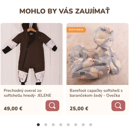
MOHLO BY VÁS ZAUJÍMAŤ
NOVINKA
Prechodný overal zo
Barefoot capačky softshell s
softshellu hnedý- JELENE
barančekom šedý - Ovečka
49,00
€
25,00
€