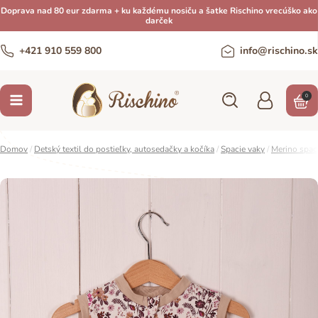
Doprava nad 80 eur zdarma + ku každému nosiču a šatke Rischino vrecúško ako
darček
+421 910 559 800
info@rischino.sk
0
Domov
/
Detský textil do postieľky, autosedačky a kočíka
/
Spacie vaky
/
Merino spac