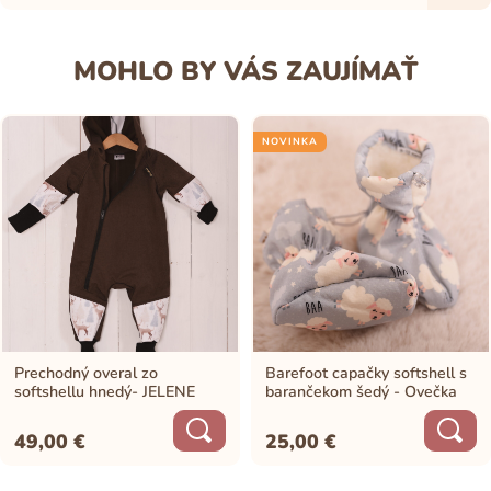
MOHLO BY VÁS ZAUJÍMAŤ
NOVINKA
Prechodný overal zo
Barefoot capačky softshell s
softshellu hnedý- JELENE
barančekom šedý - Ovečka
49,00
€
25,00
€