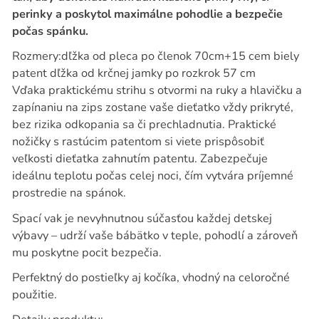
perinky a poskytol maximálne pohodlie a bezpečie
počas spánku.
Rozmery:dľžka od pleca po členok 70cm+15 cem biely
patent dľžka od krčnej jamky po rozkrok 57 cm
Vďaka praktickému strihu s otvormi na ruky a hlavičku a
zapínaniu na zips zostane vaše dieťatko vždy prikryté,
bez rizika odkopania sa či prechladnutia. Praktické
nožičky s rastúcim patentom si viete prispôsobiť
veľkosti dieťatka zahnutím patentu. Zabezpečuje
ideálnu teplotu počas celej noci, čím vytvára príjemné
prostredie na spánok.
Spací vak je nevyhnutnou súčasťou každej detskej
výbavy – udrží vaše bábätko v teple, pohodlí a zároveň
mu poskytne pocit bezpečia.
Perfektný do postieľky aj kočíka, vhodný na celoročné
použitie.