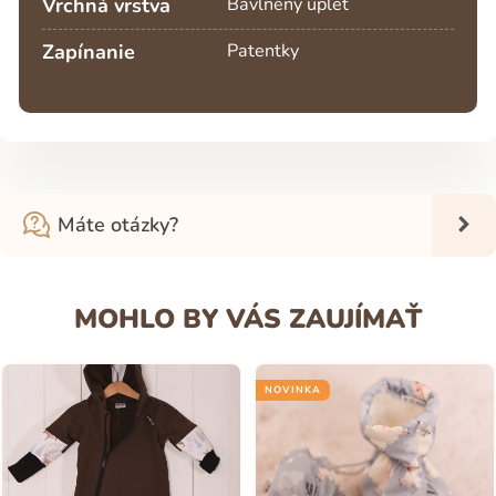
Vrchná vrstva
Bavlnený úplet
Zapínanie
Patentky
Máte otázky?
MOHLO BY VÁS ZAUJÍMAŤ
NOVINKA