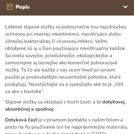
Popis
Látkové slipové vložky sú jednoznačne tou najzdravšou
ochranou pri miernej inkontinencii, menštruácii alebo
silnejšej bakteriálnej či vírusovej infekcii. Veľmi
obľúbené sú aj u žien používajúce menštruačný kalíšok.
Sú oveľa savejšie, priedušnejšie, ekologickejšie a
samozrejme aj lacnejšie ako komerčné jednorazové
vložky. To čo ale každá z nás ocení hneď pri prvom
použití je predovšetkým neuveriteľné pohodlie, ktoré
poskytujú. Neostýchajte sa a vyskúšajte aké to je „cítiť
sa ako v bavlnke“.
Slipové vložky sa skladajú z troch častí, a to
dotykovej,
absorbčnej a spodnej:
Dotyková časť
je v priamom kontakte s naším telom a
preto na ňu používame len tie najpríjemnejšie materiály,