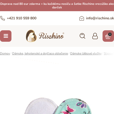
Doprava nad 80 eur zdarma + ku každému nosiču a šatke Rischino vrecúško ako
darček
+421 910 559 800
info@rischino.sk
0
Domov
/
Dámske, tehotenské a dojčiace oblečenie
/
Dámske látkové vložky
/
Slipové