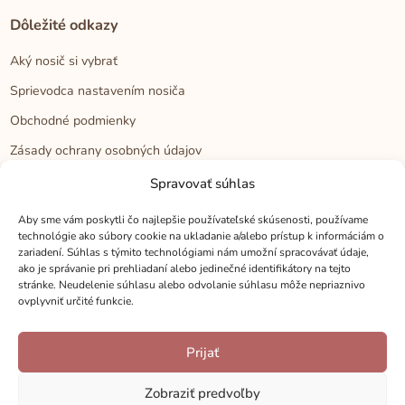
Dôležité odkazy
Aký nosič si vybrať
Sprievodca nastavením nosiča
Obchodné podmienky
Zásady ochrany osobných údajov
Reklamačný poriadok
Spravovať súhlas
Cookies
Aby sme vám poskytli čo najlepšie používateľské skúsenosti, používame
technológie ako súbory cookie na ukladanie a/alebo prístup k informáciám o
zariadení. Súhlas s týmito technológiami nám umožní spracovávať údaje,
Kontakt
ako je správanie pri prehliadaní alebo jedinečné identifikátory na tejto
stránke. Neudelenie súhlasu alebo odvolanie súhlasu môže nepriaznivo
Kontakt
ovplyvniť určité funkcie.
Zákaznícka podpora
Prijať
Veľkoobchod
Kamenné predajne
Zobraziť predvoľby