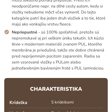
môžu tekutinu pomaly prepúšťať. Preto ich
neodporúčame napr. na dlhé cesty autom, kedy si
vložky nebudeme môcť včas vymeniť. Do tejto
kategórie patrí iba jeden druh vložiek a to tie, ktoré
majú ako vonkajšiu vrstvu fleece.
Nepriepustné
- sú 100% spoľahlivé, pretože sú
nepremokavé aj pri veľkom úniku tekutín. Ich kúzlo
tkvie v modernom materiáli zvanom PUL, ktorého
membrána je priedušná, takže ste dobre chránená
pred nepríjemným pocitom zaparením. Radia sa
sem vzorované vložky s PULom alebo
jednofarebným bavlneným froté s PUL lamináciou.
CHARAKTERISTIKA
Krídelka
S krídelkami