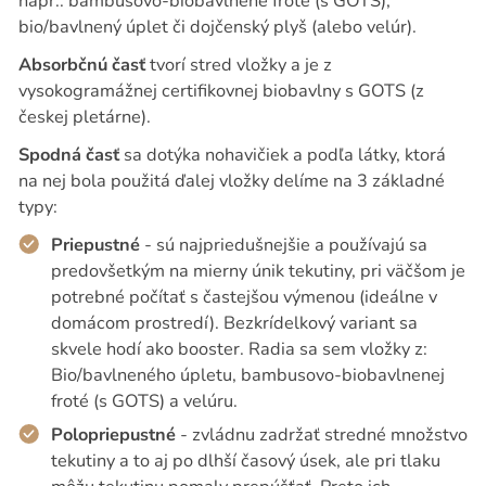
napr.: bambusovo-biobavlnené froté (s GOTS),
bio/bavlnený úplet či dojčenský plyš (alebo velúr).
Absorbčnú časť
tvorí stred vložky a je z
vysokogramážnej certifikovnej biobavlny s GOTS (z
českej pletárne).
Spodná časť
sa dotýka nohavičiek a podľa látky, ktorá
na nej bola použitá ďalej vložky delíme na 3 základné
typy:
Priepustné
- sú najpriedušnejšie a používajú sa
predovšetkým na mierny únik tekutiny, pri väčšom je
potrebné počítať s častejšou výmenou (ideálne v
domácom prostredí). Bezkrídelkový variant sa
skvele hodí ako booster. Radia sa sem vložky z:
Bio/bavlneného úpletu, bambusovo-biobavlnenej
froté (s GOTS) a velúru.
Polopriepustné
- zvládnu zadržať stredné množstvo
tekutiny a to aj po dlhší časový úsek, ale pri tlaku