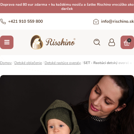
Doprava nad 80 eur zdarma + ku každému nosiču a šatke Rischino vrecúško ako
darček
+421 910 559 800
info@rischino.sk
0
Domov
/
Detské oblečenie
/
Detské rastúce overaly
/
SET - Rastúci detský overal a