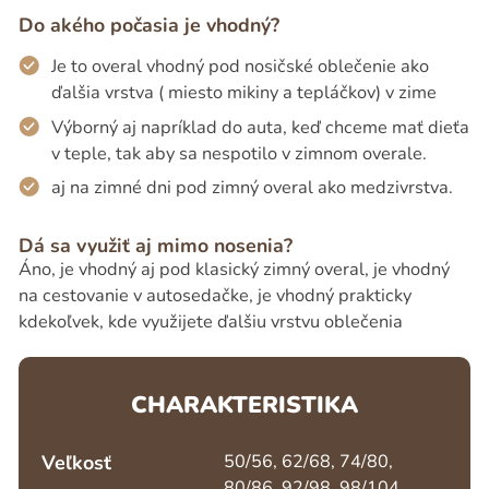
Do akého počasia je vhodný?
Je to overal vhodný pod nosičské oblečenie ako
ďalšia vrstva ( miesto mikiny a tepláčkov) v zime
Výborný aj napríklad do auta, keď chceme mať dieťa
v teple, tak aby sa nespotilo v zimnom overale.
aj na zimné dni pod zimný overal ako medzivrstva.
Dá sa využiť aj mimo nosenia?
Áno, je vhodný aj pod klasický zimný overal, je vhodný
na cestovanie v autosedačke, je vhodný prakticky
kdekoľvek, kde využijete ďalšiu vrstvu oblečenia
CHARAKTERISTIKA
Veľkosť
50/56, 62/68, 74/80,
80/86, 92/98, 98/104