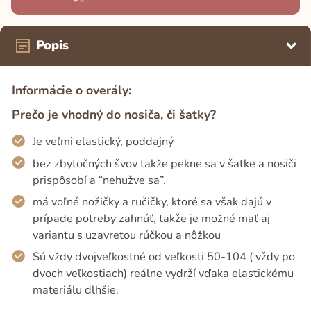
Popis
Informácie o overály:
Prečo je vhodný do nosiča, či šatky?
Je veľmi elastický, poddajný
bez zbytočných švov takže pekne sa v šatke a nosiči
prispôsobí a “nehužve sa”.
má voľné nožičky a ručičky, ktoré sa však dajú v
prípade potreby zahnúť, takže je možné mať aj
variantu s uzavretou rúčkou a nôžkou
Sú vždy dvojveľkostné od veľkosti 50-104 ( vždy po
dvoch veľkostiach) reálne vydrží vďaka elastickému
materiálu dlhšie.