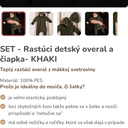
SET - Rastúci detský overal a
čiapka- KHAKI
Teplý rastúci overal z mäkkej svetroviny
Materiál: 100% PES
Prečo je ideálny do nosiča, či šatky?
je veľmi elastický, poddajný
bez zbytočných švov takže pekne sa v šatke a nosiči
prispôsobí a “nehužve sa”
má voľné nožičky a ručičky, ktoré sa však dajú v prípade