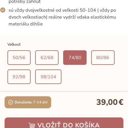
potreby zahnúť
sú vždy dvojveľkostné od veľkosti 50-104 ( vždy po
dvoch veľkostiach) reálne vydrží vďaka elastickému
materiálu dlhšie
Veľkosť
50/56
62/68
74/80
80/86
92/98
98/104
39,00
€
Doručenie:
7-14 dní
VLOŽIŤ DO KOŠÍKA