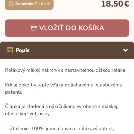
18,50
€
Doručenie:
7-10 dní
VLOŽIŤ DO KOŠÍKA
Popis
Rolákový mäkký nákrčník s nastaviteľnou dĺžkou roláka.
Krk aj dekolt v teple vďaka priliehavému, elastickému
patentu.
Čiapka je zladená s nákrčníkom, vyrobená z mäkkej,
elastickej svetroviny.
Zloženie: 100% jemná bavlna- rolákový patent,