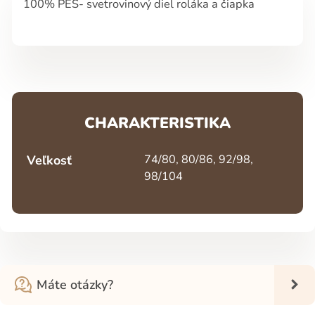
100% PES- svetrovinový diel roláka a čiapka
CHARAKTERISTIKA
Veľkosť
74/80, 80/86, 92/98,
98/104
Máte otázky?