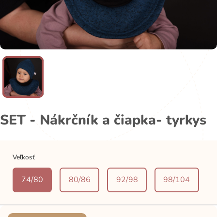
SET - Nákrčník a čiapka- tyrkys
Veľkosť
74/80
80/86
92/98
98/104