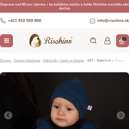
Doprava nad 80 eur zdarma + ku každému nosiču a šatke Rischino vrecúško ako
darček
+421 910 559 800
info@rischino.sk
0
Domov
/
Detské oblečenie
/
Nákrčníky, čiapky a čelenky
/
SET - Nákrčník a čiapka- 