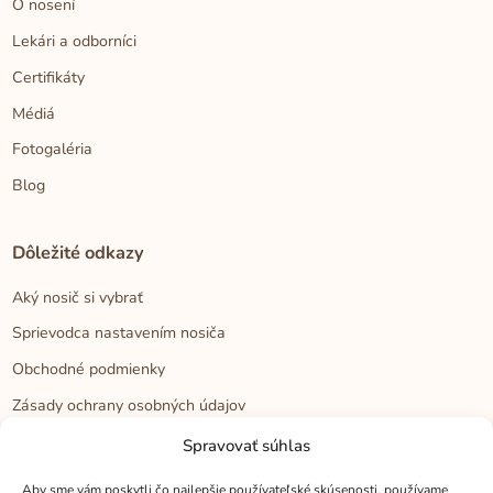
O nosení
Lekári a odborníci
Certifikáty
Médiá
Fotogaléria
Blog
Dôležité odkazy
Aký nosič si vybrať
Sprievodca nastavením nosiča
Obchodné podmienky
Zásady ochrany osobných údajov
Reklamačný poriadok
Spravovať súhlas
Cookies
Aby sme vám poskytli čo najlepšie používateľské skúsenosti, používame