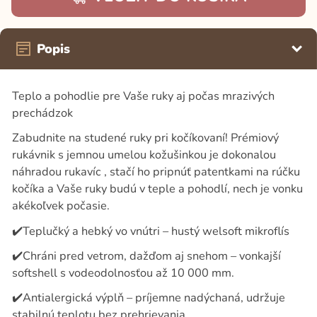
Popis
Teplo a pohodlie pre Vaše ruky aj počas mrazivých
prechádzok
Zabudnite na studené ruky pri kočíkovaní! Prémiový
rukávnik s jemnou umelou kožušinkou je dokonalou
náhradou rukavíc , stačí ho pripnúť patentkami na rúčku
kočíka a Vaše ruky budú v teple a pohodlí, nech je vonku
akékoľvek počasie.
✔️
Teplučký a hebký vo vnútri – hustý welsoft mikroflís
✔️
Chráni pred vetrom, dažďom aj snehom – vonkajší
softshell s vodeodolnosťou až 10 000 mm.
✔️
Antialergická výplň – príjemne nadýchaná, udržuje
stabilnú teplotu bez prehrievania.