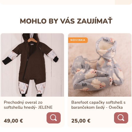
MOHLO BY VÁS ZAUJÍMAŤ
NOVINKA
Prechodný overal zo
Barefoot capačky softshell s
softshellu hnedý- JELENE
barančekom šedý - Ovečka
49,00
€
25,00
€