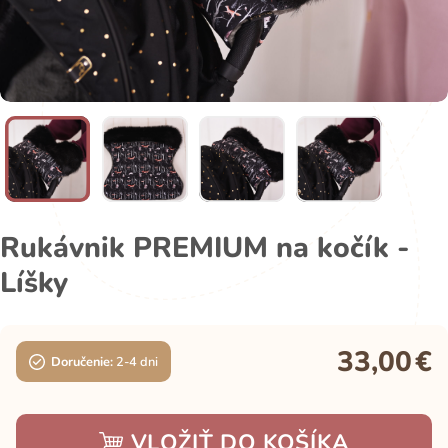
Rukávnik PREMIUM na kočík -
Líšky
33,00
€
Doručenie:
2-4 dni
VLOŽIŤ DO KOŠÍKA