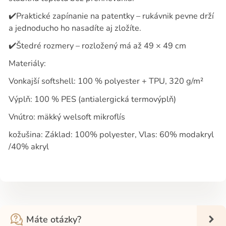
✔️
Praktické zapínanie na patentky – rukávnik pevne drží
a jednoducho ho nasadíte aj zložíte.
✔️
Štedré rozmery – rozložený má až 49 × 49 cm
Materiály:
Vonkajší softshell: 100 % polyester + TPU, 320 g/m²
Výplň: 100 % PES (antialergická termovýplň)
Vnútro: mäkký welsoft mikroflís
kožušina:
Základ: 100% polyester, Vlas: 60% modakryl
/40% akryl
Máte otázky?