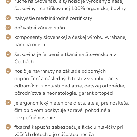
ručne na Slovensku šitý nosič je vyrobený z našej
šatkoviny - certifikovanej 100% organickej bavlny
najvyššie medzinárodné certifikáty
doživotná záruka spôn
komponenty slovenskej a českej výroby, vyrábanej
nám na mieru
šatkovina je farbená a tkaná na Slovensku a v
Čechách
nosič je navrhnutý na základe odborných
doporučení a následných testov v spolupráci s
odborníkmi z oblasti pediatrie, detskej ortopédie,
pôrodníctva a neonatológie, garant ortopéd
je ergonomický nielen pre dieťa, ale aj pre nositeľa,
čím obidvom poskytuje zdravé, pohodlné a
bezpečné nosenie
fixačná kapucňa zabezpečuje fixáciu hlavičky pri
väčších deťoch a je súčasťou nosiča