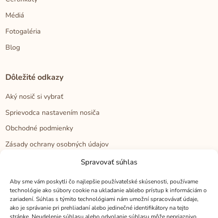
Médiá
Fotogaléria
Blog
Dôležité odkazy
Aký nosič si vybrať
Sprievodca nastavením nosiča
Obchodné podmienky
Zásady ochrany osobných údajov
Reklamačný poriadok
Spravovať súhlas
Cookies
Aby sme vám poskytli čo najlepšie používateľské skúsenosti, používame
technológie ako súbory cookie na ukladanie a/alebo prístup k informáciám o
zariadení. Súhlas s týmito technológiami nám umožní spracovávať údaje,
Kontakt
ako je správanie pri prehliadaní alebo jedinečné identifikátory na tejto
stránke. Neudelenie súhlasu alebo odvolanie súhlasu môže nepriaznivo