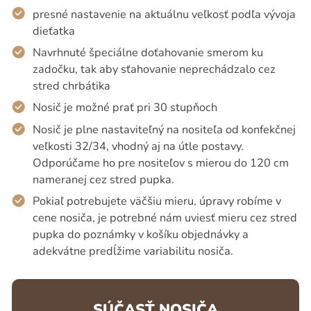
presné nastavenie na aktuálnu veľkosť podľa vývoja
dieťatka
Navrhnuté špeciálne doťahovanie smerom ku
zadočku, tak aby sťahovanie neprechádzalo cez
stred chrbátika
Nosič je možné prať pri 30 stupňoch
Nosič je plne nastaviteľný na nositeľa od konfekčnej
veľkosti 32/34, vhodný aj na útle postavy.
Odporúčame ho pre nositeľov s mierou do 120 cm
nameranej cez stred pupka.
Pokiaľ potrebujete väčšiu mieru, úpravy robíme v
cene nosiča, je potrebné nám uviesť mieru cez stred
pupka do poznámky v košíku objednávky a
adekvátne predĺžime variabilitu nosiča.
SÚČASŤ NOSIČA