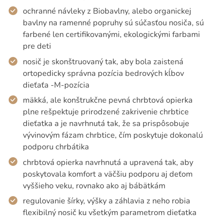
ochranné návleky z Biobavlny, alebo organickej
bavlny na ramenné popruhy sú súčasťou nosiča, sú
farbené len certifikovanými, ekologickými farbami
pre deti
nosič je skonštruovaný tak, aby bola zaistená
ortopedicky správna pozícia bedrových kĺbov
dieťaťa -M-pozícia
mäkká, ale konštrukčne pevná chrbtová opierka
plne rešpektuje prirodzené zakrivenie chrbtice
dieťatka a je navrhnutá tak, že sa prispôsobuje
vývinovým fázam chrbtice, čím poskytuje dokonalú
podporu chrbátika
chrbtová opierka navrhnutá a upravená tak, aby
poskytovala komfort a väčšiu podporu aj deťom
vyššieho veku, rovnako ako aj bábätkám
regulovanie šírky, výšky a záhlavia z neho robia
flexibilný nosič ku všetkým parametrom dieťatka