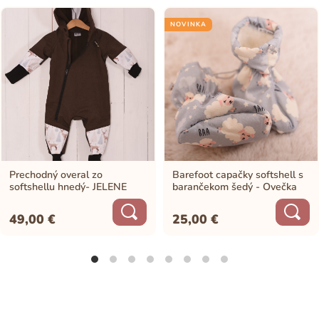
NOVINKA
Prechodný overal zo
Barefoot capačky softshell s
softshellu hnedý- JELENE
barančekom šedý - Ovečka
49,00
€
25,00
€