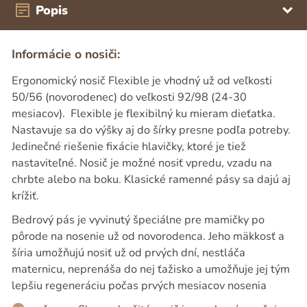
Popis
Informácie o nosiči:
Ergonomický nosič Flexible je vhodný už od veľkosti
50/56 (novorodenec) do veľkosti 92/98 (24-30
mesiacov). Flexible je flexibilný ku mieram dieťatka.
Nastavuje sa do výšky aj do šírky presne podľa potreby.
Jedinečné riešenie fixácie hlavičky, ktoré je tiež
nastaviteľné. Nosič je možné nosiť vpredu, vzadu na
chrbte alebo na boku. Klasické ramenné pásy sa dajú aj
krížiť.
Bedrový pás je vyvinutý špeciálne pre mamičky po
pôrode na nosenie už od novorodenca. Jeho mäkkosť a
šíria umožňujú nosiť už od prvých dní, nestláča
maternicu, neprenáša do nej ťažisko a umožňuje jej tým
lepšiu regeneráciu počas prvých mesiacov nosenia