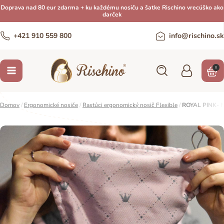
Doprava nad 80 eur zdarma + ku každému nosiču a šatke Rischino vrecúško ako
darček
+421 910 559 800
info@rischino.sk
0
Domov
/
Ergonomické nosiče
/
Rastúci ergonomický nosič Flexible
/
ROYAL PINK- 