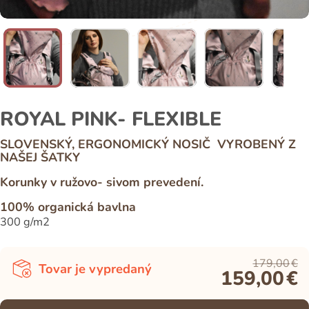
ROYAL PINK- FLEXIBLE
SLOVENSKÝ, ERGONOMICKÝ NOSIČ VYROBENÝ Z
NAŠEJ ŠATKY
Korunky v ružovo- sivom prevedení.
100% organická bavlna
300 g/m2
179,00
€
Tovar je vypredaný
159,00
€