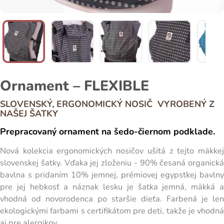
Ornament – FLEXIBLE
SLOVENSKÝ, ERGONOMICKÝ NOSIČ VYROBENÝ Z
NAŠEJ ŠATKY
Prepracovaný ornament na šedo-čiernom podklade.
Nová kolekcia ergonomických nosičov ušitá z tejto mäkkej
slovenskej šatky. Vďaka jej zloženiu - 90% česaná organická
bavlna s pridaním 10% jemnej, prémiovej egypstkej bavlny
pre jej hebkosť a náznak lesku je šatka jemná, mäkká a
vhodná od novorodenca po staršie dieťa. Farbená je len
ekologickými farbami s certifikátom pre deti, takže je vhodná
aj pre alergikov.