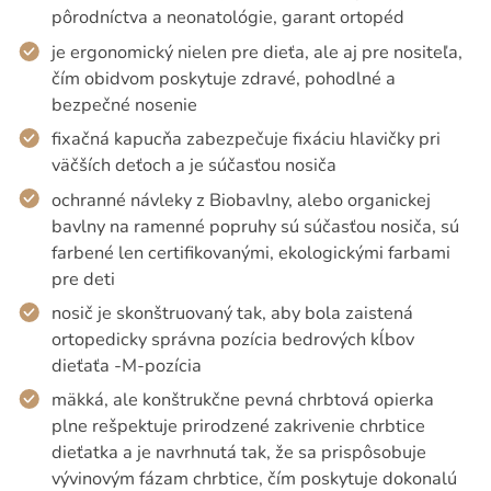
pôrodníctva a neonatológie, garant ortopéd
je ergonomický nielen pre dieťa, ale aj pre nositeľa,
čím obidvom poskytuje zdravé, pohodlné a
bezpečné nosenie
fixačná kapucňa zabezpečuje fixáciu hlavičky pri
väčších deťoch a je súčasťou nosiča
ochranné návleky z Biobavlny, alebo organickej
bavlny na ramenné popruhy sú súčasťou nosiča, sú
farbené len certifikovanými, ekologickými farbami
pre deti
nosič je skonštruovaný tak, aby bola zaistená
ortopedicky správna pozícia bedrových kĺbov
dieťaťa -M-pozícia
mäkká, ale konštrukčne pevná chrbtová opierka
plne rešpektuje prirodzené zakrivenie chrbtice
dieťatka a je navrhnutá tak, že sa prispôsobuje
vývinovým fázam chrbtice, čím poskytuje dokonalú