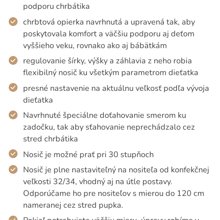
podporu chrbátika
chrbtová opierka navrhnutá a upravená tak, aby
poskytovala komfort a väčšiu podporu aj deťom
vyššieho veku, rovnako ako aj bábätkám
regulovanie šírky, výšky a záhlavia z neho robia
flexibilný nosič ku všetkým parametrom dieťatka
presné nastavenie na aktuálnu veľkosť podľa vývoja
dieťatka
Navrhnuté špeciálne doťahovanie smerom ku
zadočku, tak aby sťahovanie neprechádzalo cez
stred chrbátika
Nosič je možné prať pri 30 stupňoch
Nosič je plne nastaviteľný na nositeľa od konfekčnej
veľkosti 32/34, vhodný aj na útle postavy.
Odporúčame ho pre nositeľov s mierou do 120 cm
nameranej cez stred pupka.