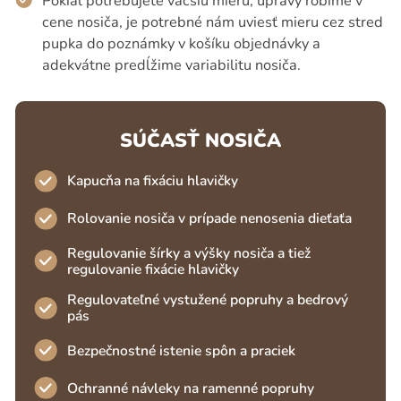
Pokiaľ potrebujete väčšiu mieru, úpravy robíme v
cene nosiča, je potrebné nám uviesť mieru cez stred
pupka do poznámky v košíku objednávky a
adekvátne predĺžime variabilitu nosiča.
SÚČASŤ NOSIČA
Kapucňa na fixáciu hlavičky
Rolovanie nosiča v prípade nenosenia dieťaťa
Regulovanie šírky a výšky nosiča a tiež
regulovanie fixácie hlavičky
Regulovateľné vystužené popruhy a bedrový
pás
Bezpečnostné istenie spôn a praciek
Ochranné návleky na ramenné popruhy