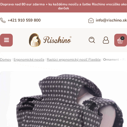
Doprava nad 80 eur zdarma + ku každému nosiču a šatke Rischino vrecúško ako
darček
+421 910 559 800
info@rischino.sk
0
Domov
/
Ergonomické nosiče
/
Rastúci ergonomický nosič Flexible
/
Ornament – FL