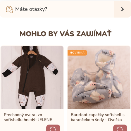
Máte otázky?
MOHLO BY VÁS ZAUJÍMAŤ
NOVINKA
Prechodný overal zo
Barefoot capačky softshell s
softshellu hnedý- JELENE
barančekom šedý - Ovečka