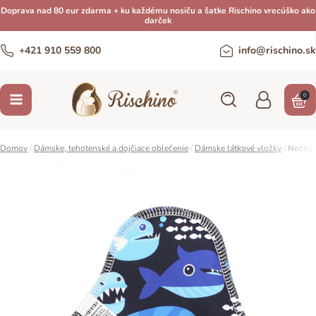
Doprava nad 80 eur zdarma + ku každému nosiču a šatke Rischino vrecúško ako
darček
+421 910 559 800
info@rischino.sk
0
Domov
/
Dámske, tehotenské a dojčiace oblečenie
/
Dámske látkové vložky
/
Nočná v