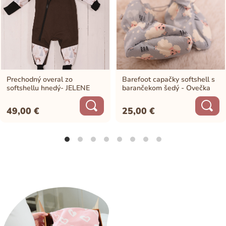
Prechodný overal zo
Barefoot capačky softshell s
softshellu hnedý- JELENE
barančekom šedý - Ovečka
49,00
€
25,00
€