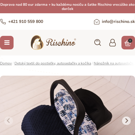
Doprava nad 80 eur zdarma + ku každému nosiču a šatke Rischino vrecúško ako
darček
+421 910 559 800
info@rischino.sk
0
Domov
/
Detský textil do postieľky, autosedačky a kočíka
/
Nánožník na autosedačku