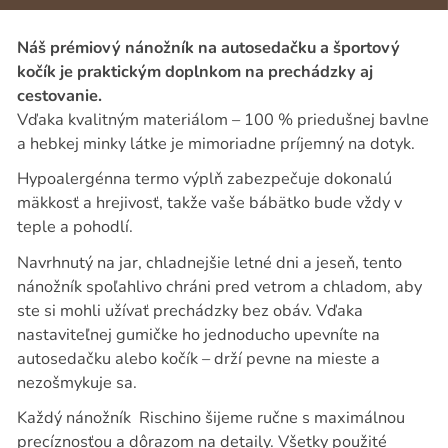
Náš prémiový nánožník na autosedačku a športový
kočík je praktickým doplnkom na prechádzky aj
cestovanie.
Vďaka kvalitným materiálom – 100 % priedušnej bavlne
a hebkej minky
látke je mimoriadne príjemný na dotyk.
Hypoalergénna termo výplň zabezpečuje dokonalú
mäkkosť a hrejivosť, takže vaše bábätko bude vždy v
teple a pohodlí.
Navrhnutý na jar, chladnejšie letné dni a jeseň, tento
nánožník spoľahlivo chráni pred vetrom a chladom, aby
ste si mohli užívať prechádzky bez obáv. Vďaka
nastaviteľnej gumičke ho jednoducho upevníte na
autosedačku alebo kočík – drží pevne na mieste a
nezošmykuje sa.
Každý nánožník
Rischino šijeme ručne s maximálnou
precíznosťou a dôrazom na detaily. Všetky použité