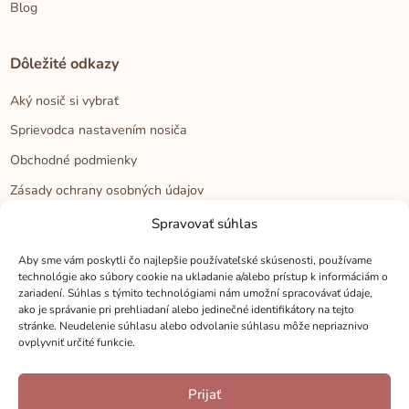
Blog
Dôležité odkazy
Aký nosič si vybrať
Sprievodca nastavením nosiča
Obchodné podmienky
Zásady ochrany osobných údajov
Reklamačný poriadok
Spravovať súhlas
Cookies
Aby sme vám poskytli čo najlepšie používateľské skúsenosti, používame
technológie ako súbory cookie na ukladanie a/alebo prístup k informáciám o
zariadení. Súhlas s týmito technológiami nám umožní spracovávať údaje,
Kontakt
ako je správanie pri prehliadaní alebo jedinečné identifikátory na tejto
stránke. Neudelenie súhlasu alebo odvolanie súhlasu môže nepriaznivo
Kontakt
ovplyvniť určité funkcie.
Zákaznícka podpora
Prijať
Veľkoobchod