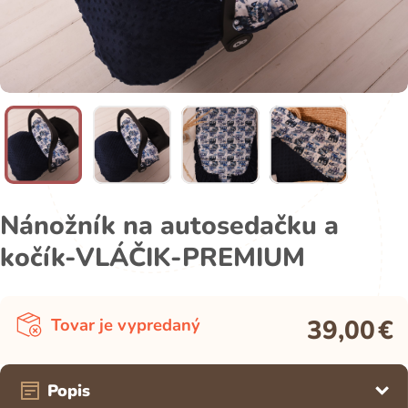
Nánožník na autosedačku a
kočík-VLÁČIK-PREMIUM
39,00
€
Tovar je vypredaný
Popis