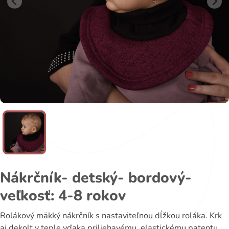
Nákrčník- detský- bordový-
veľkosť: 4-8 rokov
Rolákový mäkký nákrčník s nastaviteľnou dĺžkou roláka. Krk
aj dekolt v teple vďaka priliehavému, elastickému patentu.