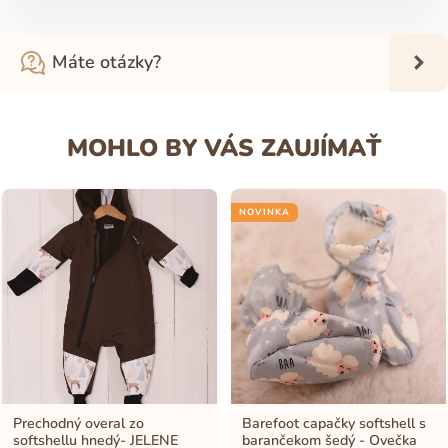
Máte otázky?
MOHLO BY VÁS ZAUJÍMAŤ
NOVINKA
Prechodný overal zo
Barefoot capačky softshell s
softshellu hnedý- JELENE
barančekom šedý - Ovečka