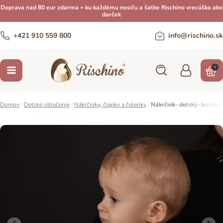
Doprava nad 80 eur zdarma + ku každému nosiču a šatke Rischino vrecúško ako
darček
+421 910 559 800
info@rischino.sk
0
Domov
/
Detské oblečenie
/
Nákrčníky, čiapky a čelenky
/
Nákrčník- detský- bordový