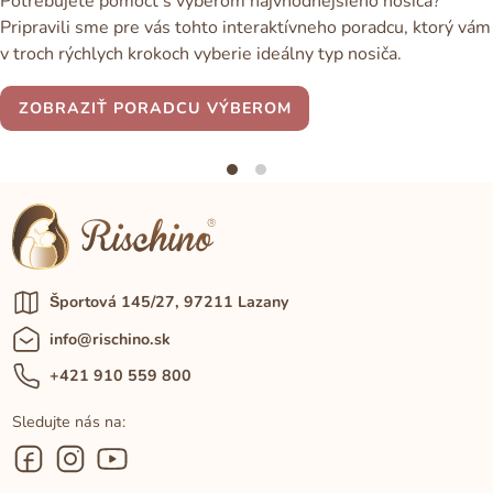
Potrebujete pomôcť s výberom najvhodnejšieho nosiča?
Pripravili sme pre vás tohto interaktívneho poradcu, ktorý vám
v troch rýchlych krokoch vyberie ideálny typ nosiča.
ZOBRAZIŤ PORADCU VÝBEROM
Športová 145/27, 97211 Lazany
info@rischino.sk
+421 910 559 800
Sledujte nás na: