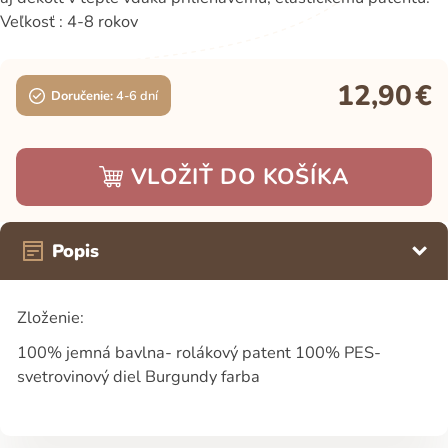
Veľkosť : 4-8 rokov
12,90
€
Doručenie:
4-6 dní
VLOŽIŤ DO KOŠÍKA
Popis
Zloženie:
100% jemná bavlna- rolákový patent 100% PES-
svetrovinový diel Burgundy farba