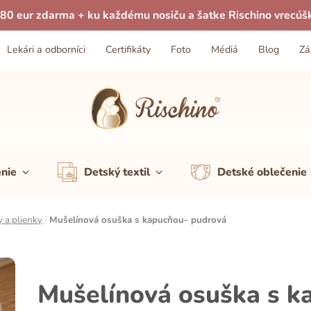
80 eur zdarma + ku každému nosiču a šatke Rischino vrecúš
Lekári a odborníci
Certifikáty
Foto
Médiá
Blog
Zá
enie
Detský textil
Detské oblečenie
 a plienky
/
Mušelínová osuška s kapucňou- pudrová
Mušelínová osuška s k