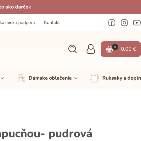
ko ako darček
kaznícka podpora
Kontakt
0
0,00
€
Dámske oblečenie
Ruksaky a dopl
apucňou- pudrová