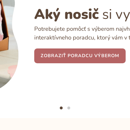
Aký nosič
si v
Potrebujete pomôcť s výberom najvho
interaktívneho poradcu, ktorý vám v 
ZOBRAZIŤ PORADCU VÝBEROM