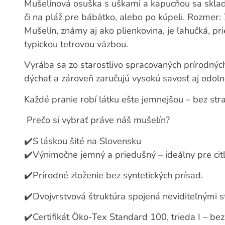
Mušelínová osuška s uškami a kapucňou sa sklad
či na pláž pre bábätko, alebo po kúpeli. Rozmer
Mušelín, známy aj ako plienkovina, je ľahučká, p
typickou tetrovou väzbou.
Vyrába sa zo starostlivo spracovaných prírodnýc
dýchať a zároveň zaručujú vysokú savosť aj odoln
Každé pranie robí látku ešte jemnejšou – bez strat
Prečo si vybrať práve náš mušelín?
✔️S láskou šité na Slovensku
✔️Výnimočne jemný a priedušný – ideálny pre cit
✔️Prírodné zloženie bez syntetických prísad.
✔️Dvojvrstvová štruktúra spojená neviditeľnými s
✔️Certifikát Öko-Tex Standard 100, trieda I – be