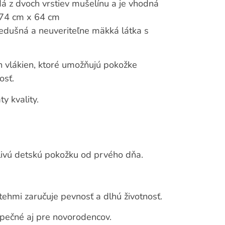
á z dvoch vrstiev mušelínu a je vhodná
: 74 cm x 64 cm
riedušná a neuveriteľne mäkká látka s
h vlákien, ktoré umožňujú pokožke
osť.
y kvality.
livú detskú pokožku od prvého dňa.
tehmi zaručuje pevnosť a dlhú životnosť.
zpečné aj pre novorodencov.