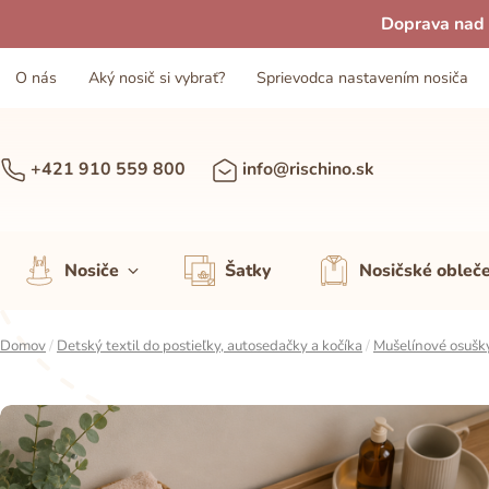
Doprava nad 
O nás
Aký nosič si vybrať?
Sprievodca nastavením nosiča
+421 910 559 800
info@rischino.sk
Nosiče
Šatky
Nosičské obleč
Domov
/
Detský textil do postieľky, autosedačky a kočíka
/
Mušelínové osušky